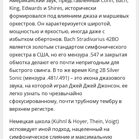
Американский звук, представленный Conn, Bach,
King, Edwards и Shires, исторически
формировался под влиянием джаза и маршевых
оркестров. Он характеризуется широтой,
мощностью и яркостью, иногда даже с
избытком обертонов. Bach Stradivarius 42BO
является золотым стандартом симфонического
оркестра в США, но его мензура .547 и закрытая
обмотка делают его почти непригодным для
быстрого свинга. В то же время King 2B Silver
Sonic (мензура .481/.491) – это икона джазового
звука, на которой играл Джей Джей Джонсон, ее
легко узнать по чрезвычайно
сфокусированному, почти трубному тембру в
верхнем регистре.
Немецкая школа (Kühnl & Hoyer, Thein, Voigt)
исповедует иной подход, нацеленный на
симфоническое слияние и максимальную