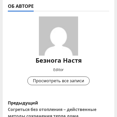
ОБ АВТОРЕ
Безнога Настя
Editor
Просмотреть все записи
Н
Предыдущий
а
Согреться без отопления – действенные
методы сохранения тепла дома