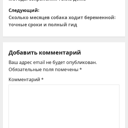
в
Следующий:
и
Сколько месяцев собака ходит беременной:
точные сроки и полный гид
г
а
ц
Добавить комментарий
Ваш адрес email не будет опубликован.
и
Обязательные поля помечены
*
я
Комментарий
*
п
о
з
а