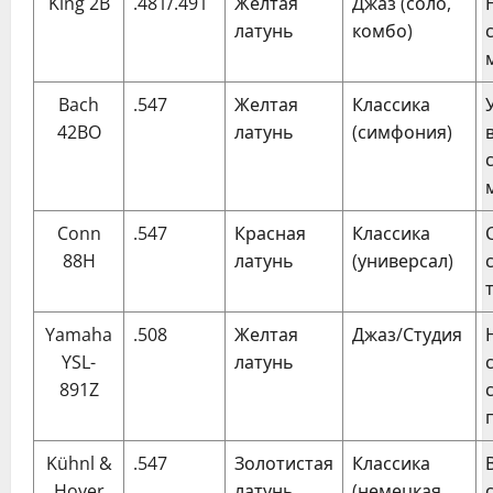
King 2B
.481/.491
Желтая
Джаз (соло,
латунь
комбо)
Bach
.547
Желтая
Классика
42BO
латунь
(симфония)
Conn
.547
Красная
Классика
88H
латунь
(универсал)
Yamaha
.508
Желтая
Джаз/Студия
YSL-
латунь
891Z
Kühnl &
.547
Золотистая
Классика
Hoyer
латунь
(немецкая