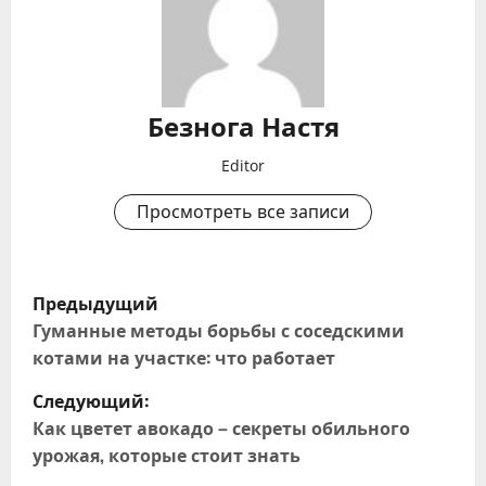
Безнога Настя
Editor
Просмотреть все записи
Н
Предыдущий
а
Гуманные методы борьбы с соседскими
котами на участке: что работает
в
Следующий:
и
Как цветет авокадо – секреты обильного
урожая, которые стоит знать
г