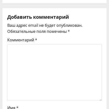
а
ц
Добавить комментарий
Ваш адрес email не будет опубликован.
и
Обязательные поля помечены
*
я
Комментарий
*
п
о
з
а
п
и
Имя
*