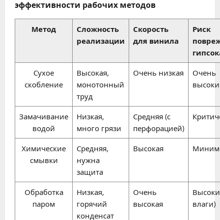
эффективности рабочих методов
Метод
Сложность
Скорость
Риск
реализации
для винила
повре
гипсок
Сухое
Высокая,
Очень низкая
Очень
скобление
монотонный
высоки
труд
Замачивание
Низкая,
Средняя (с
Критич
водой
много грязи
перфорацией)
Химические
Средняя,
Высокая
Миним
смывки
нужна
защита
Обработка
Низкая,
Очень
Высокий
паром
горячий
высокая
влаги)
конденсат