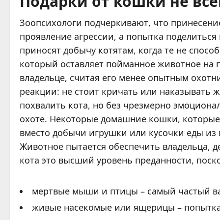
Подарки от кошки не вс
Зоопсихологи подчеркивают, что принесение
проявление агрессии, а попытка поделиться
приносят добычу котятам, когда те не спосо
который оставляет пойманное животное на п
владельце, считая его менее опытным охотн
реакции: не стоит кричать или наказывать ж
похвалить кота, но без чрезмерно эмоционал
охоте. Некоторые домашние кошки, которые 
вместо добычи игрушки или кусочки еды из 
Животное пытается обеспечить владельца, де
кота это высший уровень преданности, поск
мертвые мыши и птицы – самый частый вар
живые насекомые или ящерицы – попытка 