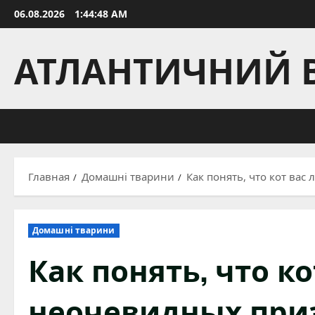
Перейти
06.08.2026
1:44:49 AM
к
содержимому
АТЛАНТИЧНИЙ 
Главная
Домашні тварини
Как понять, что кот ва
Домашні тварини
Как понять, что ко
неочевидных при