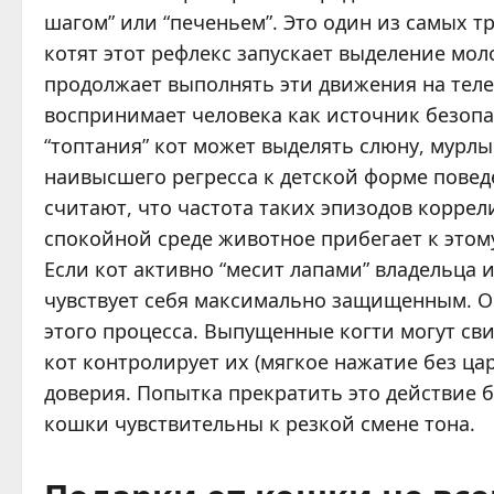
шагом” или “печеньем”. Это один из самых т
котят этот рефлекс запускает выделение мол
продолжает выполнять эти движения на теле 
воспринимает человека как источник безопа
“топтания” кот может выделять слюну, мурлы
наивысшего регресса к детской форме пове
считают, что частота таких эпизодов коррели
спокойной среде животное прибегает к этом
Если кот активно “месит лапами” владельца и
чувствует себя максимально защищенным. О
этого процесса. Выпущенные когти могут св
кот контролирует их (мягкое нажатие без ца
доверия. Попытка прекратить это действие б
кошки чувствительны к резкой смене тона.