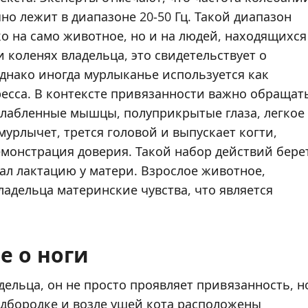
о лежит в диапазоне 20-50 Гц. Такой диапазон
о на само животное, но и на людей, находящихся
и коленях владельца, это свидетельствует о
днако иногда мурлыканье используется как
ресса. В контексте привязанности важно обращат
слабленные мышцы, полуприкрытые глаза, легкое
урлычет, трется головой и выпускает когти,
емонстрация доверия. Такой набор действий бере
вал лактацию у матери. Взрослое животное,
ладельца материнские чувства, что является
е о ноги
адельца, он не просто проявляет привязанность, н
подбородке и возле ушей кота расположены