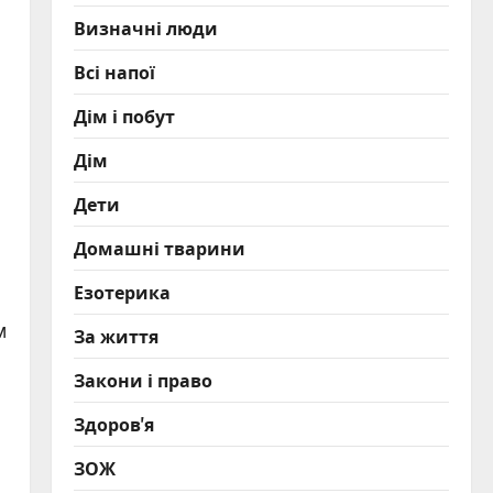
Визначні люди
Всі напої
Дім і побут
Дім
Дети
Домашні тварини
Езотерика
м
За життя
Закони і право
Здоров'я
ЗОЖ