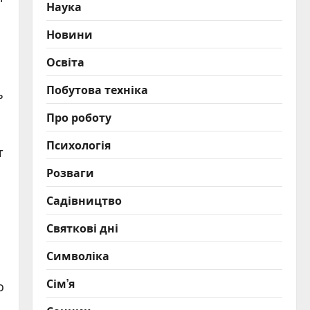
Наука
Новини
Освіта
Побутова техніка
ь
Про роботу
Психологія
т
Розваги
Садівництво
Святкові дні
Символіка
Сім’я
о