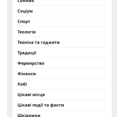
Сонник
Соціум
Спорт
Теологія
Техніка та гаджети
Традиції
Фермерство
Фінанси
Хобі
Цікаві місця
Цікаві події та факти
Шкідники