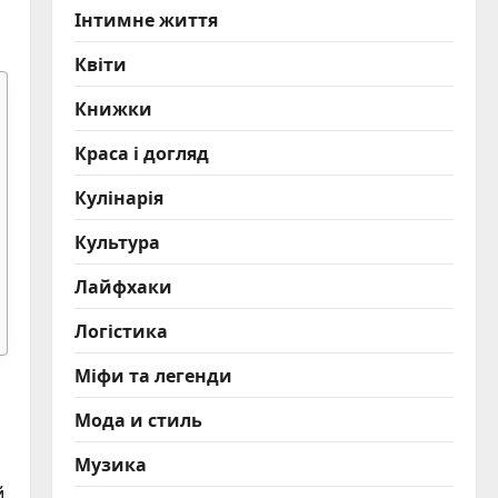
Інтимне життя
Квіти
Книжки
Краса і догляд
Кулінарія
Культура
Лайфхаки
Логістика
Міфи та легенди
Мода и стиль
Музика
й