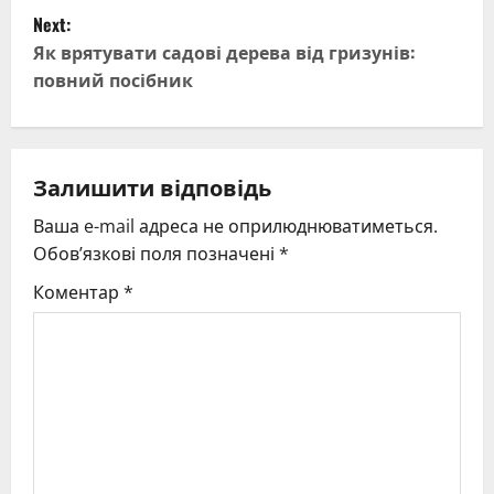
s
Next:
t
Як врятувати садові дерева від гризунів:
повний посібник
n
a
v
Залишити відповідь
Ваша e-mail адреса не оприлюднюватиметься.
i
Обов’язкові поля позначені
*
g
Коментар
*
a
t
i
o