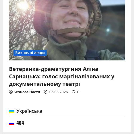
Визначні люди
Ветеранка-драматургиня Аліна
Сарнацька: голос маргіналізованих у
документальному театрі
Безнога Настя
06.08.2026
0
Українська
404