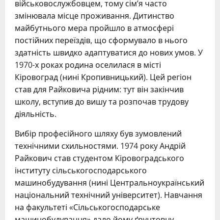
військовослужбовцем, тому сім’я часто
змінювала місце проживання. Дитинство
майбутнього мера пройшло в атмосфері
постійних переїздів, що сформувало в нього
здатність швидко адаптуватися до нових умов. У
1970-х роках родина оселилася в місті
Кіровоград (нині Кропивницький). Цей регіон
став для Райковича рідним: тут він закінчив
школу, вступив до вишу та розпочав трудову
діяльність.
Вибір професійного шляху був зумовлений
технічними схильностями. 1974 року Андрій
Райкович став студентом Кіровоградського
інституту сільськогосподарського
машинобудування (нині Центральноукраїнський
національний технічний університет). Навчання
на факультеті «Сільськогосподарське
машинобудування» дало йому ґрунтовну