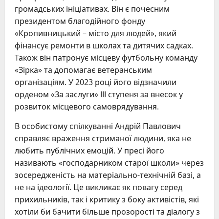
громадських ініціативах. Він є почесним
президентом благодійного фонду
«Кропивницький – місто для людей», який
фінансує ремонти в школах та дитячих садках.
Також він патронує місцеву футбольну команду
«Зірка» та допомагає ветеранським
організаціям. У 2023 році його відзначили
орденом «За заслуги» III ступеня за внесок у
розвиток місцевого самоврядування.
В особистому спілкуванні Андрій Павлович
справляє враження стриманої людини, яка не
любить публічних емоцій. У пресі його
називають «господарником старої школи» через
зосередженість на матеріально-технічній базі, а
не на ідеології. Це викликає як повагу серед
прихильників, так і критику з боку активістів, які
хотіли би бачити більше прозорості та діалогу з