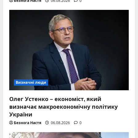
Безнога Настя
06.08.2026
0
Визначні люди
Олег Устенко – економіст, який
визначає макроекономічну політику
України
Безнога Настя
06.08.2026
0