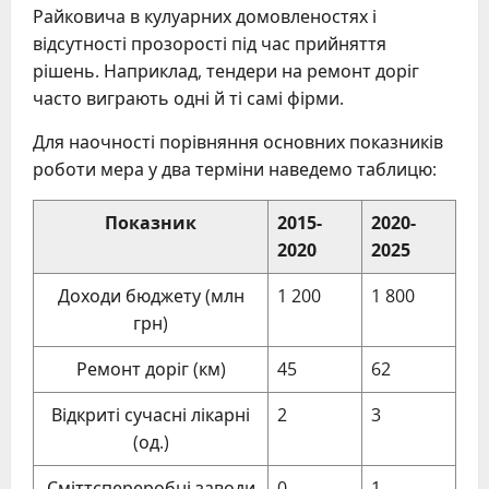
Райковича в кулуарних домовленостях і
відсутності прозорості під час прийняття
рішень. Наприклад, тендери на ремонт доріг
часто виграють одні й ті самі фірми.
Для наочності порівняння основних показників
роботи мера у два терміни наведемо таблицю:
Показник
2015-
2020-
2020
2025
Доходи бюджету (млн
1 200
1 800
грн)
Ремонт доріг (км)
45
62
Відкриті сучасні лікарні
2
3
(од.)
Сміттєпереробні заводи
0
1