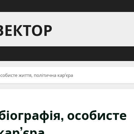
ВЕКТОР
особисте життя, політична кар’єра
біографія, особисте
кар’єра