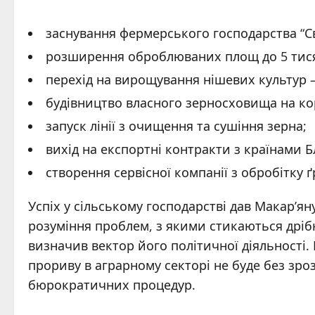
заснування фермерського господарства “Св
розширення оброблюваних площ до 5 тися
перехід на вирощування нішевих культур – 
будівництво власного зерносховища на кор
запуск лінії з очищення та сушіння зерна;
вихід на експортні контракти з країнами Б
створення сервісної компанії з обробітку ґ
Успіх у сільському господарстві дав Макар’ян
розуміння проблем, з якими стикаються дрібн
визначив вектор його політичної діяльності
прориву в аграрному секторі не буде без зро
бюрократичних процедур.