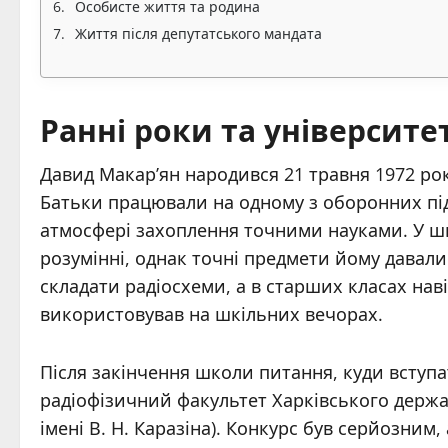
Особисте життя та родина
Життя після депутатського мандата
Ранні роки та університе
Давид Макар’ян народився 21 травня 1972 року
Батьки працювали на одному з оборонних під
атмосфері захоплення точними науками. У шк
розумінні, однак точні предмети йому давал
складати радіосхеми, а в старших класах нав
використовував на шкільних вечорах.
Після закінчення школи питання, куди вступа
радіофізичний факультет Харківського держав
імені В. Н. Каразіна). Конкурс був серйозним,