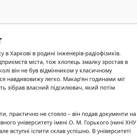
т
 в Харкові в родині інженерів‑радіофізиків.
приємств міста, тож хлопець змалку зростав в
олі він не був відмінником у класичному
ися навдивовижу легко. Макар’ян годинами міг
іть зібрав власний підсилювач, який потім
ти, практично не стояло – він подав документи на
ного університету імені О. М. Горького (нині ХНУ
 але вступні іспити склав успішно. В університеті