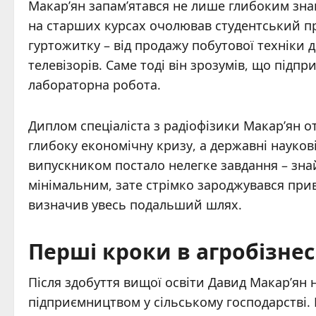
Макар’ян запам’ятався не лише глибоким зна
на старших курсах очолював студентський пр
гуртожитку – від продажу побутової техніки 
телевізорів. Саме тоді він зрозумів, що під
лабораторна робота.
Диплом спеціаліста з радіофізики Макар’ян о
глибоку економічну кризу, а державні науков
випускником постало нелегке завдання – знай
мінімальним, зате стрімко зароджувався при
визначив увесь подальший шлях.
Перші кроки в агробізнес
Після здобуття вищої освіти Давид Макар’ян н
підприємництвом у сільському господарстві