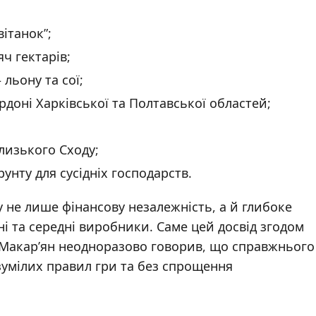
ітанок”;
ч гектарів;
льону та сої;
доні Харківської та Полтавської областей;
лизького Сходу;
рунту для сусідніх господарств.
у не лише фінансову незалежність, а й глибоке
і та середні виробники. Саме цей досвід згодом
. Макар’ян неодноразово говорив, що справжнього
зумілих правил гри та без спрощення