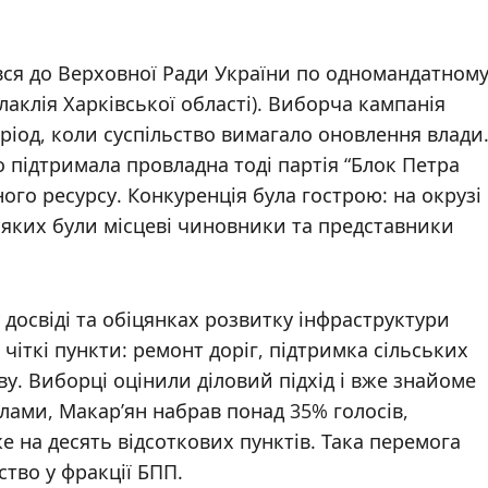
вся до Верховної Ради України по одномандатном
лаклія Харківської області). Виборча кампанія
іод, коли суспільство вимагало оновлення влади
 підтримала провладна тоді партія “Блок Петра
ого ресурсу. Конкуренція була гострою: на окрузі
 яких були місцеві чиновники та представники
досвіді та обіцянках розвитку інфраструктури
чіткі пункти: ремонт доріг, підтримка сільських
у. Виборці оцінили діловий підхід і вже знайоме
олами, Макар’ян набрав понад 35% голосів,
на десять відсоткових пунктів. Така перемога
ство у фракції БПП.