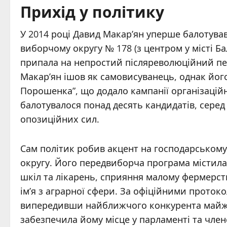
Прихід у політику
У 2014 році Давид Макар’ян уперше балотува
виборчому округу № 178 (з центром у місті Ба
припала на непростий післяреволюційний пер
Макар’ян ішов як самовисуванець, однак його
Порошенка”, що додало кампанії організаційн
балотувалося понад десять кандидатів, серед
опозиційних сил.
Сам політик робив акцент на господарському 
округу. Його передвиборча програма містила 
шкіл та лікарень, сприяння малому фермерств
ім’я з аграрної сфери. За офіційними проток
випередивши найближчого конкурента майже 
забезпечила йому місце у парламенті та член