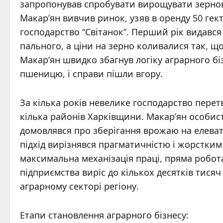
запропонував спробувати вирощувати зернові 
Макар’ян вивчив ринок, узяв в оренду 50 гек
господарство “Світанок”. Перший рік видався
пального, а ціни на зерно коливалися так, 
Макар’ян швидко збагнув логіку аграрного бі
пшеницю, і справи пішли вгору.
За кілька років невелике господарство пере
кілька районів Харківщини. Макар’ян особис
домовлявся про зберігання врожаю на елеват
підхід вирізнявся прагматичністю і жорстки
максимальна механізація праці, пряма робо
підприємства виріс до кількох десятків тисяч
аграрному секторі регіону.
Етапи становлення аграрного бізнесу: