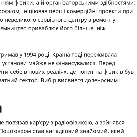
нням фізики, а й організаторськими здібностями:
офком, ініціював перші комерційні проекти при
до невеликого сервісного центру з ремонту
приємництво приваблює його більше, ніж
тримав у 1994 році. Країна тоді переживала
і установи майже не фінансувалися. Перед
ти себе в нових реаліях, де попит на фізиків був
ватний сектор. Вибір виявився доленосним і
і
е пов’язав кар’єру з радіофізикою, а зайнявся
. Поштовхом став випадковий знайомий, який