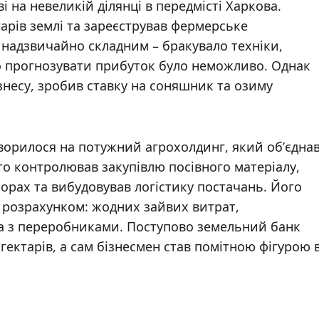
на невеликій ділянці в передмісті Харкова.
тарів землі та зареєстрував фермерське
 надзвичайно складним – бракувало техніки,
що прогнозувати прибуток було неможливо. Однак
знесу, зробив ставку на соняшник та озиму
творилося на потужний агрохолдинг, який об’єдна
то контролював закупівлю посівного матеріалу,
орах та вибудовував логістику постачань. Його
м розрахунком: жодних зайвих витрат,
та з переробниками. Поступово земельний банк
 гектарів, а сам бізнесмен став помітною фігурою 