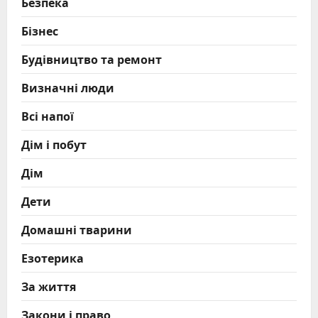
Безпека
Бізнес
Будівництво та ремонт
Визначні люди
Всі напої
Дім і побут
Дім
Дети
Домашні тварини
Езотерика
За життя
Закони і право