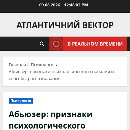
Перейти
09.08.2026
12:48:04 PM
к
содержимому
АТЛАНТИЧНИЙ ВЕКТОР
В РЕАЛЬНОМ ВРЕМЕНИ
Главная
Психологія
Абьюзер: признаки психологического насилия и
способы распознавания
Психологія
Абьюзер: признаки
психологического