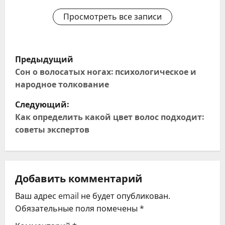
Просмотреть все записи
Н
Предыдущий
а
Сон о волосатых ногах: психологическое и
народное толкование
в
Следующий:
и
Как определить какой цвет волос подходит:
советы экспертов
г
а
ц
Добавить комментарий
Ваш адрес email не будет опубликован.
и
Обязательные поля помечены
*
я