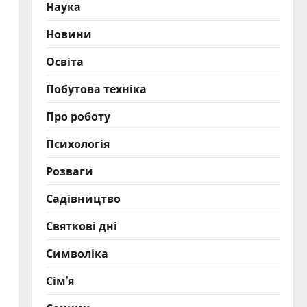
Наука
Новини
Освіта
Побутова техніка
Про роботу
Психологія
Розваги
Садівництво
Святкові дні
Символіка
Сім’я