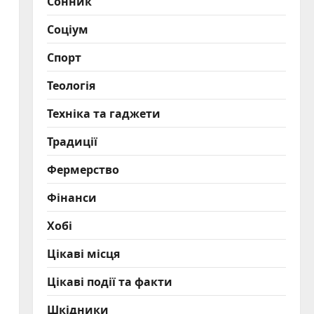
Сонник
Соціум
Спорт
Теологія
Техніка та гаджети
Традиції
Фермерство
Фінанси
Хобі
Цікаві місця
Цікаві події та факти
Шкідники