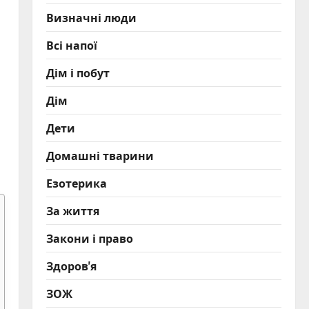
Визначні люди
Всі напої
Дім і побут
Дім
Дети
Домашні тварини
Езотерика
За життя
Закони і право
Здоров'я
ЗОЖ