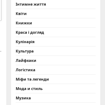
Інтимне життя
Квіти
Книжки
Краса і догляд
Кулінарія
.
Культура
Лайфхаки
Логістика
Міфи та легенди
Мода и стиль
Музика