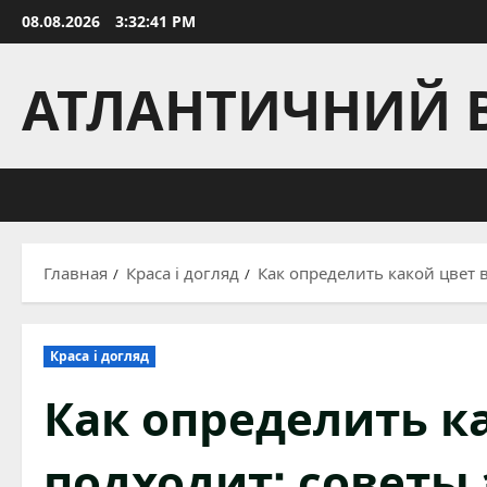
Перейти
08.08.2026
3:32:42 PM
к
содержимому
АТЛАНТИЧНИЙ 
Главная
Краса і догляд
Как определить какой цвет 
Краса і догляд
Как определить к
подходит: советы