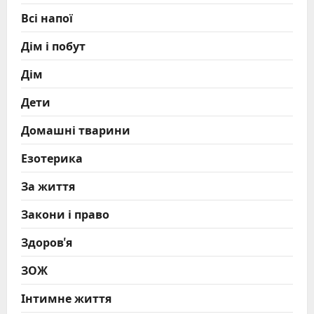
Всі напої
Дім і побут
Дім
Дети
Домашні тварини
Езотерика
За життя
Закони і право
Здоров'я
ЗОЖ
Інтимне життя