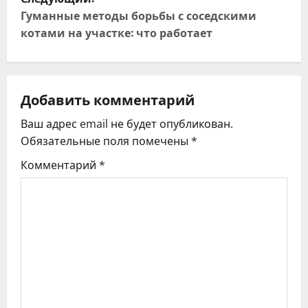
и
Гуманные методы борьбы с соседскими
котами на участке: что работает
г
а
ц
Добавить комментарий
Ваш адрес email не будет опубликован.
и
Обязательные поля помечены
*
я
Комментарий
*
п
о
з
а
п