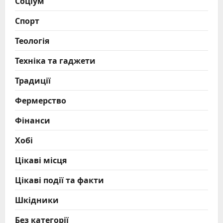
Соціум
Спорт
Теологія
Техніка та гаджети
Традиції
Фермерство
Фінанси
Хобі
Цікаві місця
Цікаві події та факти
Шкідники
Без категорії