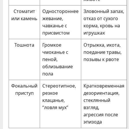
Стоматит
Одностороннее
Зловонный запах,
или камень
жевание,
отказ от сухого
чавканье с
корма, кровь на
присвистом
игрушках
Тошнота
Громкое
Отрыжка, икота,
чмоканье с
поедание травы,
пеной,
позывы к рвоте
облизывание
пола
Фокальный
Стереотипное,
Кратковременная
приступ
резкое
дезориентация,
клацанье,
стеклянный
“ловля мух”
взгляд,
агрессия после
эпизода