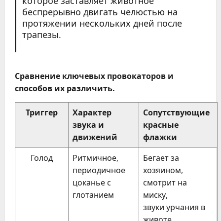
которое заставляет животное
беспрерывно двигать челюстью на
протяжении нескольких дней после
трапезы.
Сравнение ключевых провокаторов и
способов их различить.
Триггер
Характер
Сопутствующие
звука и
красные
движений
флажки
Голод
Ритмичное,
Бегает за
периодичное
хозяином,
цоканье с
смотрит на
глотанием
миску,
звуки урчания в
животе