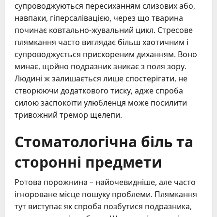
супроводжуються пересиханням слизових або,
навпаки, гіперсалівацією, через що тварина
починає ковтально-жувальний цикл. Стресове
плямкання часто виглядає більш хаотичним і
супроводжується прискореним диханням. Воно
минає, щойно подразник зникає з поля зору.
Людині ж залишається лише спостерігати, не
створюючи додаткового тиску, адже спроба
силою заспокоїти улюбленця може посилити
тривожний тремор щелепи.
Стоматологічна біль та
сторонні предмети
Ротова порожнина – найочевидніше, але часто
ігнороване місце пошуку проблеми. Плямкання
тут виступає як спроба позбутися подразника,