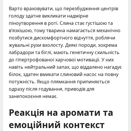
Варто враховувати, що перезбудження центрів
голоду здатне викликати надмірне
піноутворення в роті. Слина стає густішою та
в’язкішою, тому тварина намагається механічно
позбутися дискомфортного відчуття, роблячи
жувальні рухи вхолосту. Деякі породи, зокрема
лабрадори та біглі, мають генетичну схильність
до гіпертрофованої харчової мотивації. У них
навіть нейтральний запах, що віддалено нагадує
білок, здатен вмикати слиновий насос на повну
потужність. Якщо плямкання припиняється
одразу після годування, приводів для
занепокоєння немає.
Реакція на аромати та
емоційний контекст