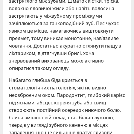
застряглого між зубами. Шматок кістки, тріска,
волокно яловичої жили або навіть волосина
застрягають у міжзубному проміжку чи
зачіплюються за гачкоподібний зуб. Пес чухає
язиком це місце, намагаючись виштовхнути
предмет, тому виникає монотонне, нав’язливе
човгання. Достатньо акуратно оглянути пащу з
ліхтариком, відтягнувши брилі, хоча
знервований вихованець може активно
опиратися такому огляду.
Набагато глибша біда криється в
стоматологічних патологіях, які не видно
неозброєним оком. Пародонтит, глибокий карієс
під яснами, абсцес кореня зуба або свищ
створюють постійний осередок ниючого болю.
Слина змінює свій склад, стає більш лужною,
твердіє у вигляді зубного каменю в місцях
запалення, що ще сильніше дратує слизову