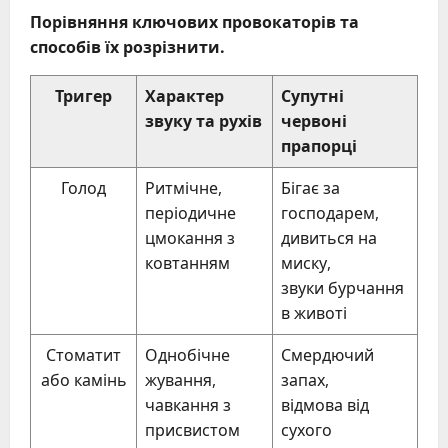
Порівняння ключових провокаторів та
способів їх розрізнити.
Тригер
Характер
Супутні
звуку та рухів
червоні
прапорці
Голод
Ритмічне,
Бігає за
періодичне
господарем,
цмокання з
дивиться на
ковтанням
миску,
звуки бурчання
в животі
Стоматит
Однобічне
Смердючий
або камінь
жування,
запах,
чавкання з
відмова від
присвистом
сухого