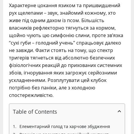
Характерне цокання язиком та пришвидшений
рух щелепами – звук, знайомий кожному, хто
живе під одним дахом із псом. Більшість
власників рефлекторно тягнуться за кормом,
щойно чують цю симфонію слини, проте зв’язка
“сухі губи – голодний учень” спрацьовує далеко
не завжди. Факти стоять на тому, що спектр
тригерів тягнеться від абсолютно безпечних
фізіологічних реакцій до прихованих системних
збоїв, ігнорування яких загрожує серйозними
ускладненнями. Розплутувати цей клубок
потрібно без паніки, але з холодною
спостережливістю.
Table of Contents
Елементарний голод та харчове збудження