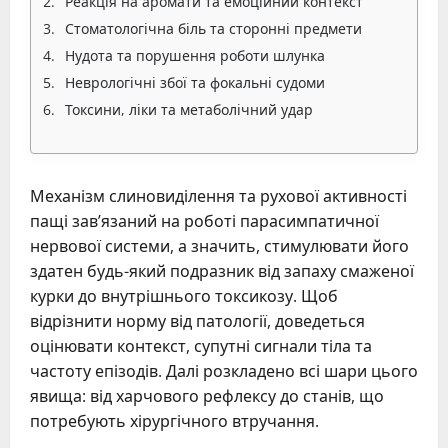
Реакція на аромати та емоційний контекст
Стоматологічна біль та сторонні предмети
Нудота та порушення роботи шлунка
Неврологічні збої та фокальні судоми
Токсини, ліки та метаболічний удар
Механізм слиновиділення та рухової активності
пащі зав’язаний на роботі парасимпатичної
нервової системи, а значить, стимулювати його
здатен будь-який подразник від запаху смаженої
курки до внутрішнього токсикозу. Щоб
відрізнити норму від патології, доведеться
оцінювати контекст, супутні сигнали тіла та
частоту епізодів. Далі розкладено всі шари цього
явища: від харчового рефлексу до станів, що
потребують хірургічного втручання.