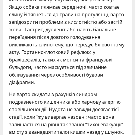
Якщо собака плямкає серед ночі, часто ковтає
слину й тягнеться до трави на прогулянці, варто
запідозрити проблеми з кислотністю або застій
жовчі. Гастрит, дуоденіт або навіть банальне
переїдання після довгого голодування
викликають слинотечу, що передує блювотному
акту. Гортанно-глотковий рефлюкс у
брахіцефалів, таких як мопси та французькі
бульдоги, часто маскується під звичайне
облизування через особливості будови
діафрагми.
Не варто скидати з рахунків синдром
подразненого кишечника або харчову алергію
сповільненої дії. Нудота не завжди досягає тієї
стадії, коли їжу вивергає назовні; часто вона
залишається на рівні так званої “тихої евакуації”
вмісту з дванадцятипалої кишки назад у шлунок.