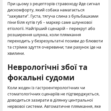
При цьому з рецепторів стравоходу йде сигнал
дискомфорту, який собака намагається
“зажувати”. Густа, тягуча слина з бульбашками
піни біля кутів губ – маркер саме шлункової
етіології. Найгірший сценарій – перекрут або
розширення шлунка, коли плямкання
переходить у безрезультатні позиви до блювоти
та стрімке здуття очеревини; там рахунок іде на
хвилини.
Неврологічні збої та
фокальні судоми
Коли жоден із гастроентерологічних чи
стоматологічних сценаріїв не підтверджується,
доводиться зазирати в ділянку центральної
нервової системи. Автоматичне плямкання, яке