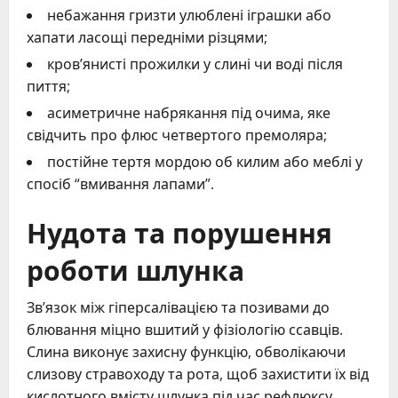
небажання гризти улюблені іграшки або
хапати ласощі передніми різцями;
кров’янисті прожилки у слині чи воді після
пиття;
асиметричне набрякання під очима, яке
свідчить про флюс четвертого премоляра;
постійне тертя мордою об килим або меблі у
спосіб “вмивання лапами”.
Нудота та порушення
роботи шлунка
Зв’язок між гіперсалівацією та позивами до
блювання міцно вшитий у фізіологію ссавців.
Слина виконує захисну функцію, обволікаючи
слизову стравоходу та рота, щоб захистити їх від
кислотного вмісту шлунка під час рефлюксу.