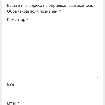
Ваша e-mail адреса не оприлюднюватиметься.
i
Обов’язкові поля позначені
*
g
Коментар
*
a
t
i
o
n
Ім'я
*
Email
*