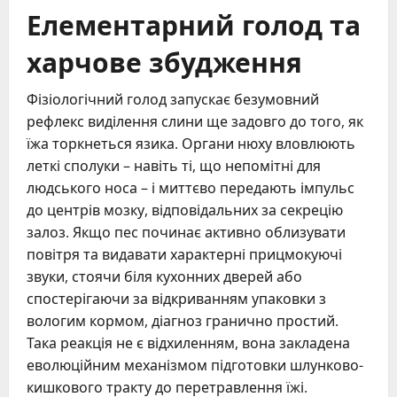
Елементарний голод та
харчове збудження
Фізіологічний голод запускає безумовний
рефлекс виділення слини ще задовго до того, як
їжа торкнеться язика. Органи нюху вловлюють
леткі сполуки – навіть ті, що непомітні для
людського носа – і миттєво передають імпульс
до центрів мозку, відповідальних за секрецію
залоз. Якщо пес починає активно облизувати
повітря та видавати характерні прицмокуючі
звуки, стоячи біля кухонних дверей або
спостерігаючи за відкриванням упаковки з
вологим кормом, діагноз гранично простий.
Така реакція не є відхиленням, вона закладена
еволюційним механізмом підготовки шлунково-
кишкового тракту до перетравлення їжі.