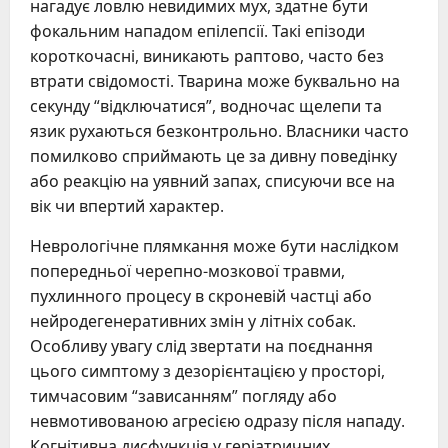
нагадує ловлю невидимих мух, здатне бути
фокальним нападом епілепсії. Такі епізоди
короткочасні, виникають раптово, часто без
втрати свідомості. Тварина може буквально на
секунду “відключатися”, водночас щелепи та
язик рухаються безконтрольно. Власники часто
помилково сприймають це за дивну поведінку
або реакцію на уявний запах, списуючи все на
вік чи впертий характер.
Неврологічне плямкання може бути наслідком
попередньої черепно-мозкової травми,
пухлинного процесу в скроневій частці або
нейродегенеративних змін у літніх собак.
Особливу увагу слід звертати на поєднання
цього симптому з дезорієнтацією у просторі,
тимчасовим “зависанням” погляду або
невмотивованою агресією одразу після нападу.
Когнітивна дисфункція у геріатричних