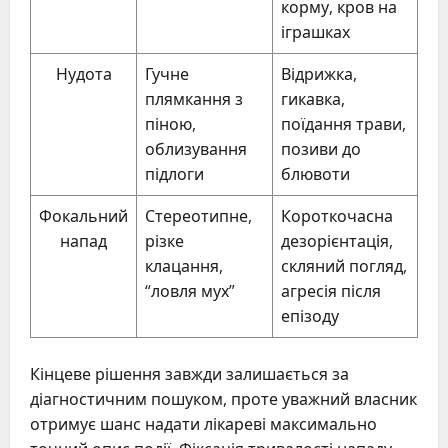
корму, кров на
іграшках
Нудота
Гучне
Відрижка,
плямкання з
гикавка,
піною,
поїдання трави,
облизування
позиви до
підлоги
блювоти
Фокальний
Стереотипне,
Короткочасна
напад
різке
дезорієнтація,
клацання,
скляний погляд,
“ловля мух”
агресія після
епізоду
Кінцеве рішення завжди залишається за
діагностичним пошуком, проте уважний власник
отримує шанс надати лікареві максимально