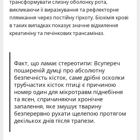
трансформувати слизну оболонку рота,
викликаючи її виразкування та рефлекторне
плямкання через постійну гіркоту. Біохімія крові
в таких випадках показує значне відхилення
креатиніну та печінкових трансаміназ.
Факт, що ламає стереотипи: Всупереч
поширеній думці про абсолютну
безпечність кісток, саме дрібні осколки
трубчастих кісток птиці є причиною
номер один для мікротравм піднебіння
та ясен, спричиняючи хронічне
запалення, яке змушує тварину
безперервно рухати щелепою протягом
декількох днів після трапези.