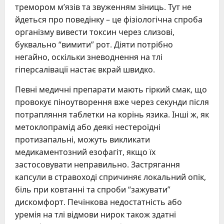
тремором м’язів та звуженням зіниць. Тут не
йдеться про поведінку – це фізіологічна спроба
організму вивести токсин через слизові,
буквально “вимити” рот. Діяти потрібно
негайно, оскільки зневоднення на тлі
гіперсалівації настає вкрай швидко.
Певні медичні препарати мають гіркий смак, що
провокує піноутворення вже через секунди після
потрапляння таблетки на корінь язика. Інші ж, як
метоклопрамід або деякі нестероїдні
протизапальні, можуть викликати
медикаментозний езофагіт, якщо їх
застосовувати неправильно. Застрягання
капсули в стравоході спричиняє локальний опік,
біль при ковтанні та спроби “зажувати”
дискомфорт. Печінкова недостатність або
уремія на тлі відмови нирок також здатні