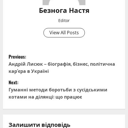
Безнога Настя
Editor
View All Posts
P
Previous:
o
Андрій Лисюк – біографія, бізнес, політична
кар’єра в Україні
s
Next:
t
Гуманні методи боротьби з сусідськими
котами на ділянці: що працює
n
a
v
Залишити відповідь