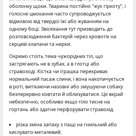
оболонку щоки. Тварина постійно “жує гіркоту”, і
голосне цмокання часто супроводжується
відмовою від твердої їжі або жуванням на
одному боці. Зволікання тут призводить до
розповсюдження бактерій через кровотік на
серцеві клапани та нирки.
Окремо стоїть тема чужорідних тіл, що
застрягають не в зубах, а в глотці або
стравоході. Кістка чи іграшка перекриває
нормальний пасаж слини, і вона накопичується
в роті, витікаючи назовні або змушуючи собаку
безперервно ковтати й облизуватися. Це вкрай
небезпечно, особливо якщо тіло тисне на
гортань або здатне перфорувати стравохід.
різка зміна запаху з пащі на гнильний або
кислувато-металевий;