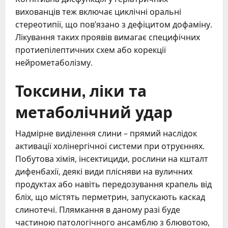
вихованців теж включає циклічні оральні
стереотипії, що пов’язано з дефіцитом дофаміну.
Лікування таких проявів вимагає специфічних
протиепілептичних схем або корекції
нейрометаболізму.
Токсини, ліки та
метаболічний удар
Надмірне виділення слини – прямий наслідок
активації холінергічної системи при отруєннях.
Побутова хімія, інсектициди, рослини на кшталт
дифенбахії, деякі види плісняви на вуличних
продуктах або навіть передозування крапель від
бліх, що містять перметрин, запускають каскад
слинотечі. Плямкання в даному разі буде
частиною патологічного ансамблю з блювотою,