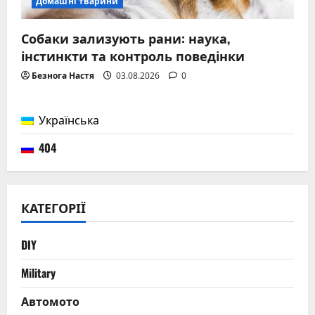
Домашні тварини
Собаки зализують рани: наука,
інстинкти та контроль поведінки
Безнога Настя
03.08.2026
0
Українська
404
КАТЕГОРІЇ
DIY
Military
Автомото