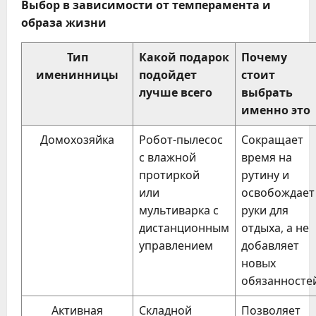
Выбор в зависимости от темперамента и
образа жизни
Тип
Какой подарок
Почему
именинницы
подойдет
стоит
лучше всего
выбрать
именно это
Домохозяйка
Робот-пылесос
Сокращает
с влажной
время на
протиркой
рутину и
или
освобождает
мультиварка с
руки для
дистанционным
отдыха, а не
управлением
добавляет
новых
обязанносте
Активная
Складной
Позволяет