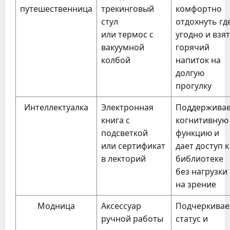
путешественница
трекинговый
комфортно
стул
отдохнуть гд
или термос с
угодно и взя
вакуумной
горячий
колбой
напиток на
долгую
прогулку
Интеллектуалка
Электронная
Поддержива
книга с
когнитивную
подсветкой
функцию и
или сертификат
дает доступ к
в лекторий
библиотеке
без нагрузки
на зрение
Модница
Аксессуар
Подчеркивае
ручной работы
статус и