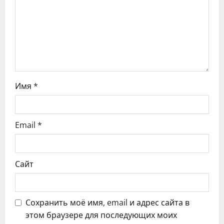
а
п
и
с
Имя
*
я
м
Email
*
Сайт
Сохранить моё имя, email и адрес сайта в
этом браузере для последующих моих