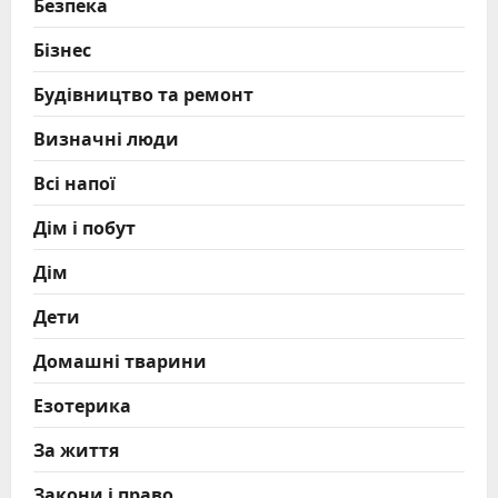
Безпека
Бізнес
Будівництво та ремонт
Визначні люди
Всі напої
Дім і побут
Дім
Дети
Домашні тварини
Езотерика
За життя
Закони і право