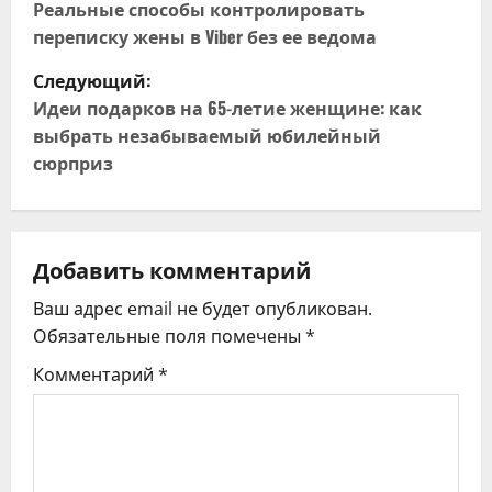
а
Реальные способы контролировать
переписку жены в Viber без ее ведома
в
Следующий:
и
Идеи подарков на 65-летие женщине: как
выбрать незабываемый юбилейный
г
сюрприз
а
ц
Добавить комментарий
и
Ваш адрес email не будет опубликован.
я
Обязательные поля помечены
*
Комментарий
*
п
о
з