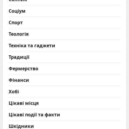
Соціум
Спорт
Теологія
Техніка та гаджети
Традиції
Фермерство
Фінанси
Хобі
Цікаві місця
Цікаві події та факти
Шкідники