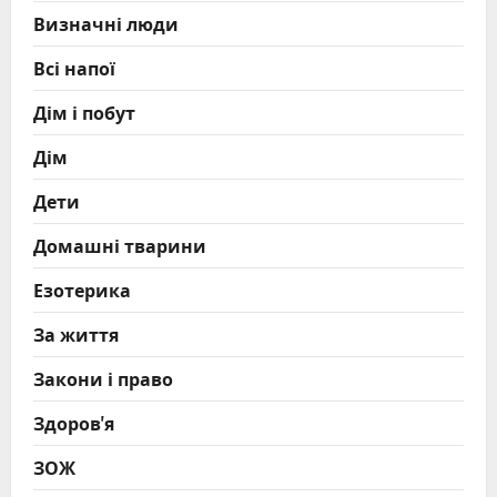
Визначні люди
Всі напої
Дім і побут
Дім
Дети
Домашні тварини
Езотерика
За життя
Закони і право
Здоров'я
ЗОЖ