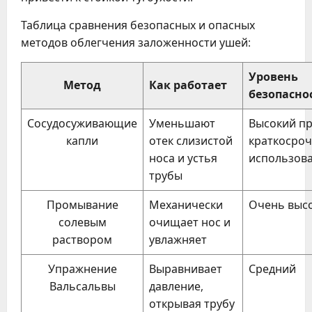
Таблица сравнения безопасных и опасных
методов облегчения заложенности ушей:
Уровень
Метод
Как работает
безопасно
Сосудосуживающие
Уменьшают
Высокий п
капли
отек слизистой
краткосро
носа и устья
использов
трубы
Промывание
Механически
Очень выс
солевым
очищает нос и
раствором
увлажняет
Упражнение
Выравнивает
Средний
Вальсальвы
давление,
открывая трубу