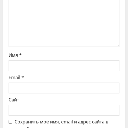
з
а
п
и
с
Имя
*
я
м
Email
*
Сайт
Сохранить моё имя, email и адрес сайта в