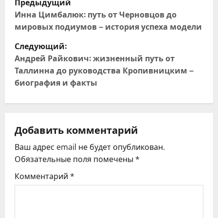
Предыдущий
а
Инна Цимбалюк: путь от Черновцов до
мировых подиумов – история успеха модели
в
Следующий:
и
Андрей Райкович: жизненный путь от
Таллинна до руководства Кропивницким –
г
биография и факты
а
ц
Добавить комментарий
и
Ваш адрес email не будет опубликован.
я
Обязательные поля помечены
*
Комментарий
*
п
о