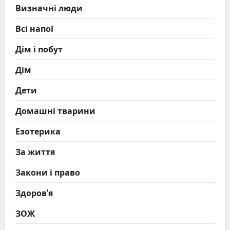
Визначні люди
Всі напої
Дім і побут
Дім
Дети
Домашні тварини
Езотерика
За життя
Закони і право
Здоров'я
ЗОЖ