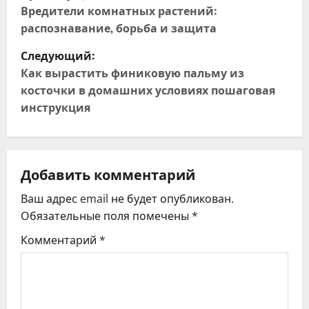
а
Вредители комнатных растений:
распознавание, борьба и защита
в
Следующий:
и
Как вырастить финиковую пальму из
косточки в домашних условиях пошаговая
г
инструкция
а
ц
Добавить комментарий
и
Ваш адрес email не будет опубликован.
я
Обязательные поля помечены
*
Комментарий
*
п
о
з