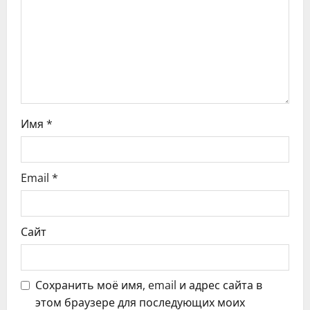
а
п
и
с
Имя
*
я
м
Email
*
Сайт
Сохранить моё имя, email и адрес сайта в
этом браузере для последующих моих