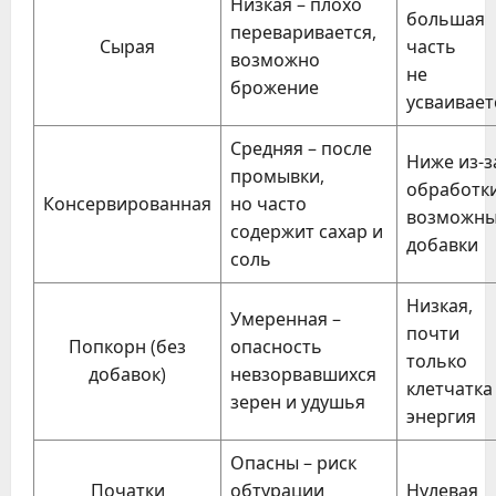
Низкая – плохо
большая
переваривается,
Сырая
часть
возможно
не
брожение
усваивает
Средняя – после
Ниже из-з
промывки,
обработки
Консервированная
но часто
возможн
содержит сахар и
добавки
соль
Низкая,
Умеренная –
почти
Попкорн (без
опасность
только
добавок)
невзорвавшихся
клетчатка
зерен и удушья
энергия
Опасны – риск
Початки
обтурации
Нулевая