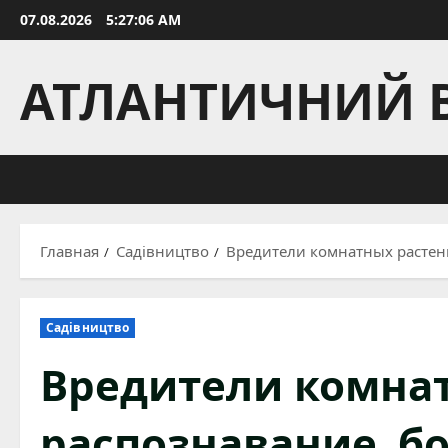
Перейти
07.08.2026
5:27:08 AM
к
содержимому
АТЛАНТИЧНИЙ 
Главная
Садівництво
Вредители комнатных растени
Садівництво
Вредители комнат
распознавание, б