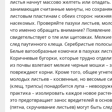
листья начнут массово желтеть или опадать.
занимающая считанные минуты, но сохраня
листовым пластинам с обеих сторон: нижняя
насекомых. Проверяйте пазухи листьев, мол
что именно обращать внимание? Появление 
свидетельствует о тле или щитовках. Мелки
след паутинного клеща. Серебристые полосы
Белые ватообразные комочки в пазухах листь
Коричневые бугорки, которые трудно отделит
из почвы взлетают мелкие черные мошки – 
повреждают корни. Кроме того, общее угнет
молодых листьев – косвенные, но весомые с
(клещ, трипсы) понадобится лупа – невоору
практика – изолировать каждое новое расте
это предотвращает занос вредителей в осно
(пятна, скручивание листьев) могут быть сл