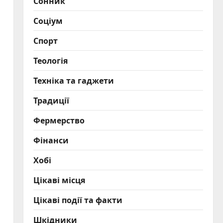
Сонник
Соціум
Спорт
Теологія
Техніка та гаджети
Традиції
Фермерство
Фінанси
Хобі
Цікаві місця
Цікаві події та факти
Шкідники