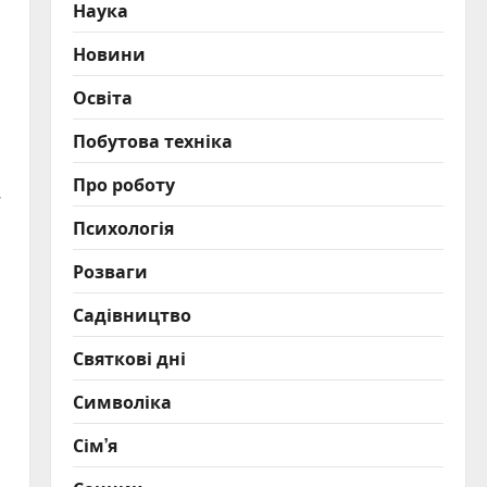
Наука
Новини
Освіта
Побутова техніка
Про роботу
.
Психологія
Розваги
Садівництво
Святкові дні
Символіка
Сім’я