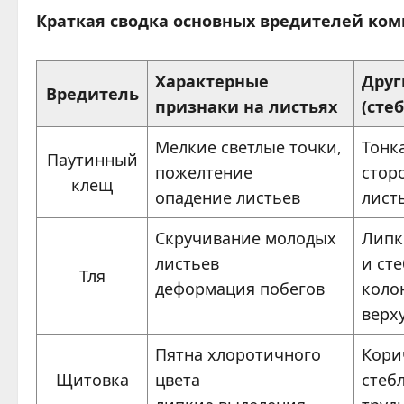
Краткая сводка основных вредителей ко
Характерные
Друг
Вредитель
признаки на листьях
(сте
Мелкие светлые точки,
Тонк
Паутинный
пожелтение
стор
клещ
опадение листьев
лист
Скручивание молодых
Липк
листьев
и ст
Тля
деформация побегов
коло
верх
Пятна хлоротичного
Кори
Щитовка
цвета
стеб