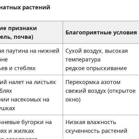
мнатных растений
ие признаки
Благоприятные условия
бель, почва)
ая паутина на нижней
Сухой воздух, высокая
оне
температура
ьев и стеблях
редкое опрыскивание
ий налет на листьях
Перекормка азотом
еблях
свежий воздух (открытое
нии насекомых на
окно)
ушках
чневые бугорки на
Низкая влажность
лях и жилках
скученность растений