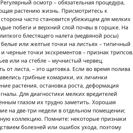
 Регулярный осмотр – обязательная процедура,
ющая растению жизнь. Присмотритесь к
 сторона часто становится убежищем для мелких
одые побеги и верхний слой почвы в горшке. На
липкого блестящего налета (медвяной росы)
е белые или желтые точки на листьях – типичный
 и черные точки экскрементов – признак трипсов
ев или на стебле – мучнистый червец.
ь от листа, – это щитовка. Если во время полива
завелись грибные комарики, их личинки
ение растения, остановка роста, деформация
игналы. Для диагностики мелких вредителей
женным глазом их трудно заметить. Хорошая
ние на две-три недели в отдельном помещении;
вную коллекцию. Помните: некоторые признаки
едствием болезней или ошибок ухода, поэтому