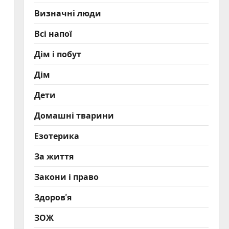
Визначні люди
Всі напої
Дім і побут
Дім
Дети
Домашні тварини
Езотерика
За життя
Закони і право
Здоров'я
ЗОЖ