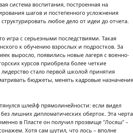
вая система воспитания, построенная на
ирования шагов и постепенного усложнения
структурировать любое дело от идеи до отчета.
это игра с серьезными последствиями. Такая
ского к обучению взрослых и подростков. За
еек выросло, появились новые лагеря с военно-
торских курсов приобрела более четкие
е лидерство стало первой школой принятия
матривать бюджеты, менять кадровые назначени
 тянулся шлейф прямолинейности: если видел
 без лишних дипломатических оберток. Эта черта
 именно в Пласте он получил прозвище “Лосяш” –
онажем. Хотя сам шутил, что лось – вполне