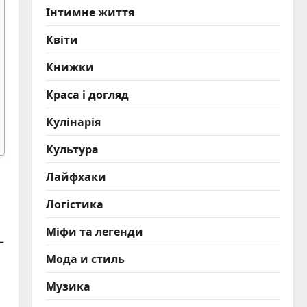
Інтимне життя
Квіти
Книжки
Краса і догляд
Кулінарія
Культура
Лайфхаки
Логістика
Міфи та легенди
–
Мода и стиль
Музика