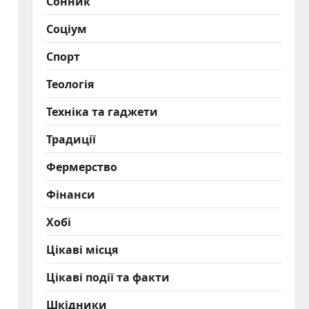
Сонник
Соціум
Спорт
Теологія
Техніка та гаджети
Традиції
Фермерство
Фінанси
Хобі
Цікаві місця
Цікаві події та факти
Шкідники