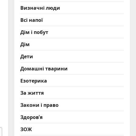
Визначні люди
Всі напої
Дім і побут
Дім
Дети
Домашні тварини
Езотерика
За життя
Закони і право
Здоров'я
ЗОЖ