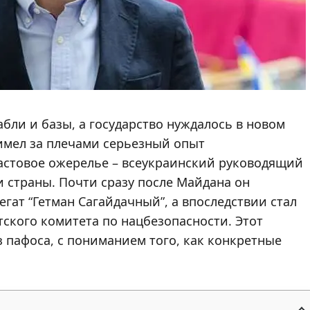
абли и базы, а государство нуждалось в новом
имел за плечами серьезный опыт
ластовое ожерелье – всеукраинский руководящий
 страны. Почти сразу после Майдана он
гат “Гетман Сагайдачный”, а впоследствии стал
ского комитета по нацбезопасности. Этот
з пафоса, с пониманием того, как конкретные