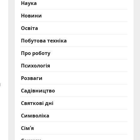
Наука
Новини
Освіта
Побутова техніка
Про роботу
Психологія
Розваги
я
Садівництво
Святкові дні
Символіка
Сім’я