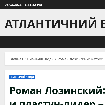
Перейти
06.08.2026
8:31:53 PM
к
содержимому
АТЛАНТИЧНИЙ 
Главная
Визначні люди
Роман Лозинский: матрос 
Визначні люди
Роман Лозинский:
и пластун-лидер 