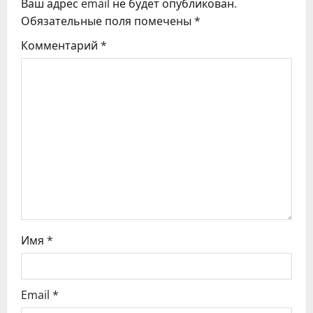
Ваш адрес email не будет опубликован.
и
Обязательные поля помечены
*
я
Комментарий
*
п
о
з
а
п
и
с
Имя
*
я
Email
*
м