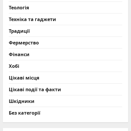
Теологія
Техніка та гаджети
Традиції
Фермерство
Фінанси
Хобі
Цікаві місця
Цікаві події та факти
Шкідники
Без категорії