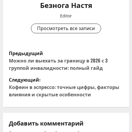
Безнога Настя
Editor
Просмотреть все записи
Н
Предыдущий
а
Можно ли выехать за границу в 2026 с 3
группой инвалидности: полный гайд
в
Следующий:
и
Кофеин в эспрессо: точные цифры, факторы
влияния и скрытые особенности
г
а
ц
Добавить комментарий