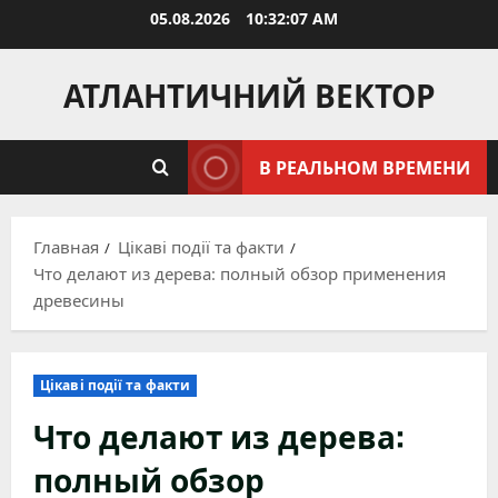
Перейти
05.08.2026
10:32:09 AM
к
содержимому
АТЛАНТИЧНИЙ ВЕКТОР
В РЕАЛЬНОМ ВРЕМЕНИ
Главная
Цікаві події та факти
Что делают из дерева: полный обзор применения
древесины
Цікаві події та факти
Что делают из дерева:
полный обзор