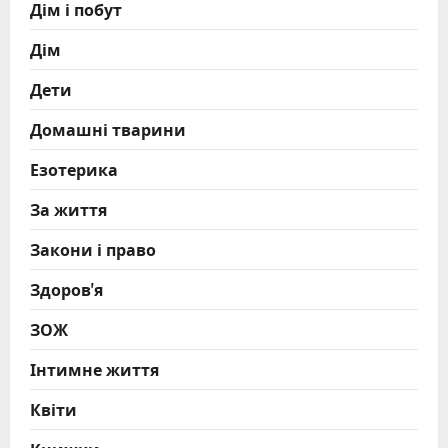
Дім і побут
Дім
Дети
Домашні тварини
Езотерика
За життя
Закони і право
Здоров'я
ЗОЖ
Інтимне життя
Квіти