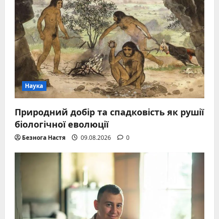
Наука
Природний добір та спадковість як рушії
біологічної еволюції
Безнога Настя
09.08.2026
0