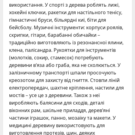
використання. У спорті з дерева роблять лижі,
хокейні ключки, ракетки для настільного тенісу,
гімнастичні бруси, більярдні киї, біти для
бейсболу. Музичні інструменти: корпуси роялів,
скрипки, гітари, барабанні обичайки –
традиційно виготовляють із резонансної ялини,
клена, палісандра. Рукоятки для інструментів
(молотків, сокир, стамесок) потребують
деревини в’яза або граба, яка не сколюється. У
залізничному транспорті шпали просочують
креозотом для захисту від гниття. Стовпи ліній
електропередач, шахтне кріплення, настили для
мостів – усе це з деревини. Також з неї
виробляють балясини для сходів, деталі
віконних рам, шкільне приладдя, дерев’яні
частини іграшок, панно, мозаїку та макети. У
медицині деревину використовують для
виготовлення протезів, шин, деяких