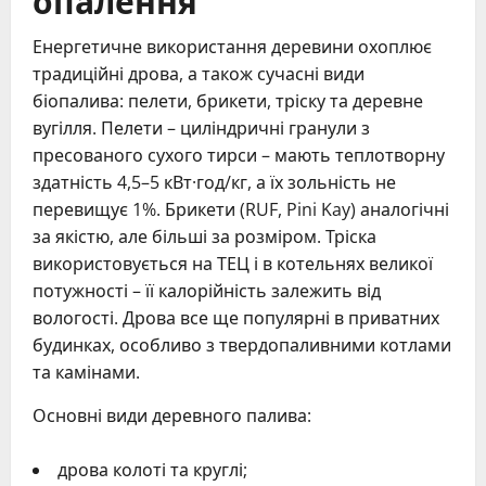
Енергетичне використання деревини охоплює
традиційні дрова, а також сучасні види
біопалива: пелети, брикети, тріску та деревне
вугілля. Пелети – циліндричні гранули з
пресованого сухого тирси – мають теплотворну
здатність 4,5–5 кВт·год/кг, а їх зольність не
перевищує 1%. Брикети (RUF, Pini Kay) аналогічні
за якістю, але більші за розміром. Тріска
використовується на ТЕЦ і в котельнях великої
потужності – її калорійність залежить від
вологості. Дрова все ще популярні в приватних
будинках, особливо з твердопаливними котлами
та камінами.
Основні види деревного палива:
дрова колоті та круглі;