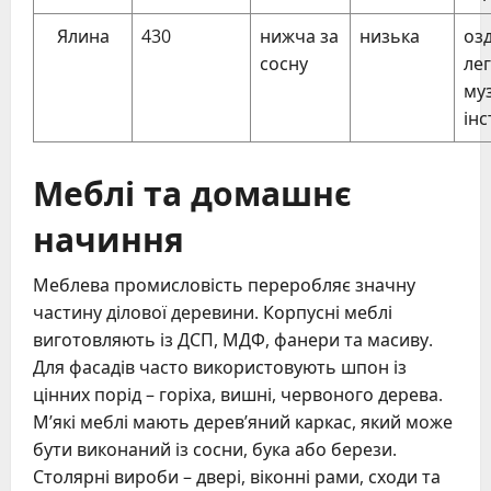
Ялина
430
нижча за
низька
оз
сосну
лег
му
ін
Меблі та домашнє
начиння
Меблева промисловість переробляє значну
частину ділової деревини. Корпусні меблі
виготовляють із ДСП, МДФ, фанери та масиву.
Для фасадів часто використовують шпон із
цінних порід – горіха, вишні, червоного дерева.
М’які меблі мають дерев’яний каркас, який може
бути виконаний із сосни, бука або берези.
Столярні вироби – двері, віконні рами, сходи та