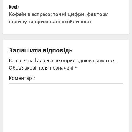
s
Next:
t
Кофеїн в еспресо: точні цифри, фактори
впливу та приховані особливості
n
a
v
Залишити відповідь
Ваша e-mail адреса не оприлюднюватиметься.
i
Обов’язкові поля позначені
*
g
Коментар
*
a
t
i
o