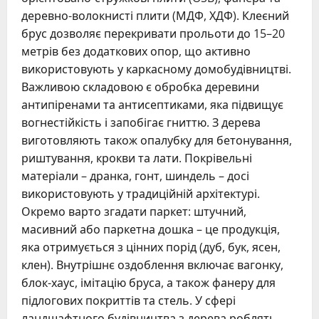
деревно-волокнисті плити (МДФ, ХДФ). Клеєний
брус дозволяє перекривати прольоти до 15–20
метрів без додаткових опор, що активно
використовують у каркасному домобудівництві.
Важливою складовою є обробка деревини
антипіренами та антисептиками, яка підвищує
вогнестійкість і запобігає гниттю. З дерева
виготовляють також опалубку для бетонування,
риштування, крокви та лати. Покрівельні
матеріали – дранка, гонт, шиндель – досі
використовують у традиційній архітектурі.
Окремо варто згадати паркет: штучний,
масивний або паркетна дошка – це продукція,
яка отримується з цінних порід (дуб, бук, ясен,
клен). Внутрішнє оздоблення включає вагонку,
блок-хаус, імітацію бруса, а також фанеру для
підлогових покриттів та стель. У сфері
ландшафтного будівництва з дерева роблять