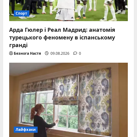
Спорт
Арда Гюлер і Реал Мадрид: анатомія
турецького феномену в іспанському
гранді
Безнога Настя
09.08.2026
0
Лайфхаки