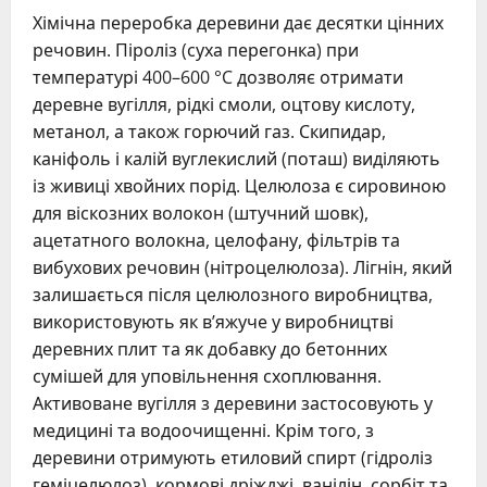
Хімічна переробка деревини дає десятки цінних
речовин. Піроліз (суха перегонка) при
температурі 400–600 °C дозволяє отримати
деревне вугілля, рідкі смоли, оцтову кислоту,
метанол, а також горючий газ. Скипидар,
каніфоль і калій вуглекислий (поташ) виділяють
із живиці хвойних порід. Целюлоза є сировиною
для віскозних волокон (штучний шовк),
ацетатного волокна, целофану, фільтрів та
вибухових речовин (нітроцелюлоза). Лігнін, який
залишається після целюлозного виробництва,
використовують як в’яжуче у виробництві
деревних плит та як добавку до бетонних
сумішей для уповільнення схоплювання.
Активоване вугілля з деревини застосовують у
медицині та водоочищенні. Крім того, з
деревини отримують етиловий спирт (гідроліз
геміцелюлоз), кормові дріжджі, ванілін, сорбіт та