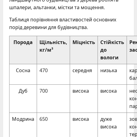
шпалери, альтанки, містки та мощення.
Таблиця порівняння властивостей основних
порід деревини для будівництва.
Порода
Щільність,
Міцність
Стійкість
Ре
кг/м³
до
за
вологи
Сосна
470
середня
низька
кар
бал
Дуб
700
висока
висока
нес
кон
пар
Модрина
650
висока
дуже
зо
висока
кон
тер