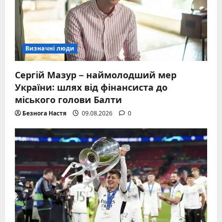
Визначні люди
Сергій Мазур – наймолодший мер
України: шлях від фінансиста до
міського голови Балти
Безнога Настя
09.08.2026
0