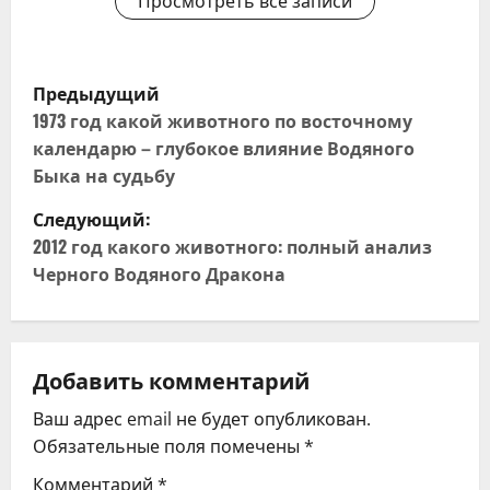
Просмотреть все записи
Н
Предыдущий
а
1973 год какой животного по восточному
календарю – глубокое влияние Водяного
в
Быка на судьбу
и
Следующий:
2012 год какого животного: полный анализ
г
Черного Водяного Дракона
а
ц
Добавить комментарий
и
Ваш адрес email не будет опубликован.
я
Обязательные поля помечены
*
Комментарий
*