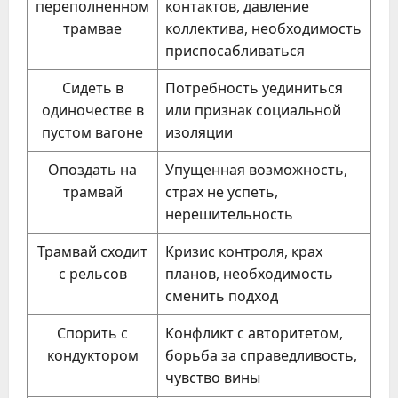
переполненном
контактов, давление
трамвае
коллектива, необходимость
приспосабливаться
Сидеть в
Потребность уединиться
одиночестве в
или признак социальной
пустом вагоне
изоляции
Опоздать на
Упущенная возможность,
трамвай
страх не успеть,
нерешительность
Трамвай сходит
Кризис контроля, крах
с рельсов
планов, необходимость
сменить подход
Спорить с
Конфликт с авторитетом,
кондуктором
борьба за справедливость,
чувство вины