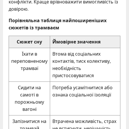
конфлікти. Краще врівноважити вимогливість із
довірою.
Порівняльна таблиця найпоширеніших
сюжетів із трамваєм
Сюжет сну
Ймовірне значення
Їхати в
Втома від соціальних
переповненому
контактів, тиск колективу,
трамваї
необхідність
пристосовуватися
Сидити на
Потреба усамітнитися або
самоті в
ознака соціальної ізоляції
порожньому
вагоні
Запізнитися на
Втрачена можливість, страх
трамвай
не встигнути, нерішучість