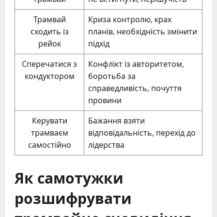
Трамвай
Криза контролю, крах
сходить із
планів, необхідність змінити
рейок
підхід
Сперечатися з
Конфлікт із авторитетом,
кондуктором
боротьба за
справедливість, почуття
провини
Керувати
Бажання взяти
трамваєм
відповідальність, перехід до
самостійно
лідерства
Як самотужки
розшифрувати