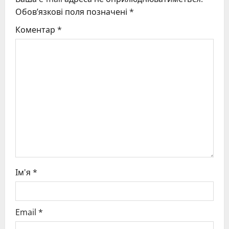
i
Обов’язкові поля позначені
*
g
Коментар
*
a
t
i
o
n
Ім'я
*
Email
*