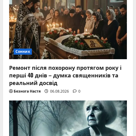
Сонник
Ремонт після похорону протягом року і
перші 40 днів – думка священників та
реальний досвід
Безнога Настя
06.08.2026
0