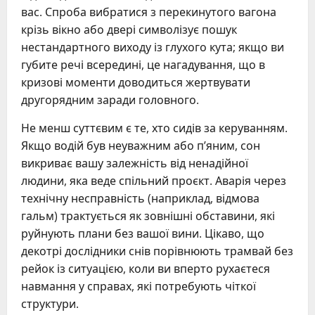
вас. Спроба вибратися з перекинутого вагона
крізь вікно або двері символізує пошук
нестандартного виходу із глухого кута; якщо ви
губите речі всередині, це нагадування, що в
кризові моменти доводиться жертвувати
другорядним заради головного.
Не менш суттєвим є те, хто сидів за керуванням.
Якщо водій був неуважним або п’яним, сон
викриває вашу залежність від ненадійної
людини, яка веде спільний проєкт. Аварія через
технічну несправність (наприклад, відмова
гальм) трактується як зовнішні обставини, які
руйнують плани без вашої вини. Цікаво, що
декотрі дослідники снів порівнюють трамвай без
рейок із ситуацією, коли ви вперто рухаєтеся
навмання у справах, які потребують чіткої
структури.