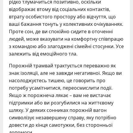
рідко тлумачиться позитивно, оскільки
відображає втому від соціальних контактів,
втрату особистого простору або відчуття, що
ваші бажання тонуть у колективних очікуваннях.
Проте сон, де ви спокійно сидите в оточенні
людей, може вказувати на комфортну співпрацю
з командою або злагоджені сімейні стосунки. Усе
залежить від емоційного тла.
Порожній трамвай трактується переважно як
знак ізоляції, але не завжди негативної. Якщо ви
насолоджуєтесь тишею, це говорить про
потребу усамітнитися, переосмислити події.
Якщо ж порожнеча лякає – вам не вистачає
підтримки або ви розгубилися на життєвому
шляху. У деяких сонниках порожній вагон
символізує незавершену справу, яку потрібно
довести до кінця самотужки, без сторонньої
допомоги.