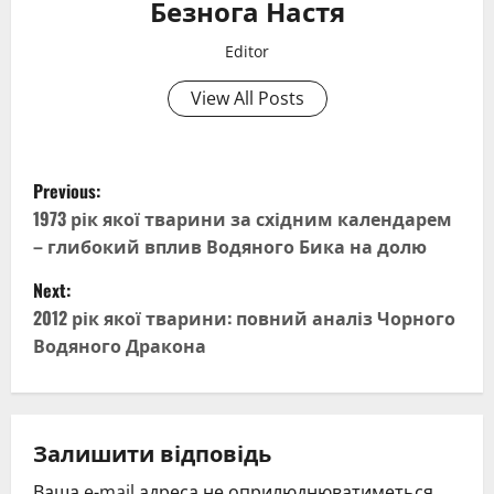
Безнога Настя
Editor
View All Posts
P
Previous:
o
1973 рік якої тварини за східним календарем
– глибокий вплив Водяного Бика на долю
s
Next:
t
2012 рік якої тварини: повний аналіз Чорного
Водяного Дракона
n
a
v
Залишити відповідь
Ваша e-mail адреса не оприлюднюватиметься.