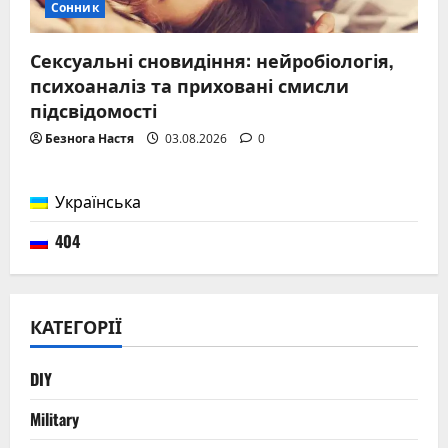
Сонник
Сексуальні сновидіння: нейробіологія,
психоаналіз та приховані смисли
підсвідомості
Безнога Настя
03.08.2026
0
Українська
404
КАТЕГОРІЇ
DIY
Military