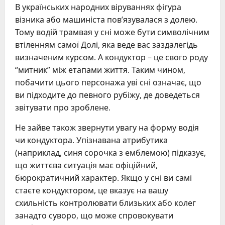
В українських народних віруваннях фігура
візника або машиніста пов’язувалася з долею.
Тому водій трамвая у сні може бути символічним
втіленням самої Долі, яка веде вас заздалегідь
визначеним курсом. А кондуктор – це свого роду
“митник” між етапами життя. Таким чином,
побачити цього персонажа уві сні означає, що
ви підходите до певного рубіжу, де доведеться
звітувати про зроблене.
Не зайве також звернути увагу на форму водія
чи кондуктора. Упізнавана атрибутика
(наприклад, синя сорочка з емблемою) підказує,
що життєва ситуація має офіційний,
бюрократичний характер. Якщо у сні ви самі
стаєте кондуктором, це вказує на вашу
схильність контролювати близьких або колег
занадто суворо, що може спровокувати