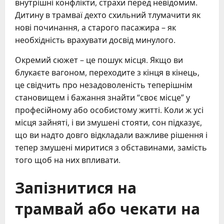
внутрішні конфлікти, страхи перед невідомим.
Дитину в трамваї дехто схильний тлумачити як
нові починання, а старого пасажира – як
необхідність врахувати досвід минулого.
Окремий сюжет – це пошук місця. Якщо ви
блукаєте вагоном, переходите з кінця в кінець,
це свідчить про незадоволеність теперішнім
становищем і бажання знайти “своє місце” у
професійному або особистому житті. Коли ж усі
місця зайняті, і ви змушені стояти, сон підказує,
що ви надто довго відкладали важливе рішення і
тепер змушені миритися з обставинами, замість
того щоб на них впливати.
Запізнитися на
трамвай або чекати на