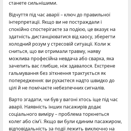
станете сильнішими.
Відчуття під час аварії – ключ до правильної
інтерпретації. Якщо ви не постраждали і
спокійно спостерігаєте за подією, це вказує на
здатність дистанціюватися від хаосу, зберегти
холодний розум у стресовій ситуації. Коли ж
сниться, що ви отримали травму, наяву
можлива професійна невдача або сварка, яка
зачепить вас глибше, ніж здавалося. Екстрене
гальмування без зіткнення трактується як
попередження: ви рухаєтеся надто швидко до
цілі й не помічаєте небезпечних сигналів.
Варто згадати, чи був у вагоні хтось іще під час
аварії. Наявність інших пасажирів додає
соціального виміру – проблема торкнеться
колег або сім’ї. Якщо ви були єдиним пасажиром,
відповідальність за події лежить виключно на