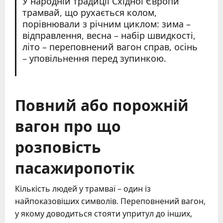
У народній традиції Східної Європи
трамвай, що рухається колом,
порівнювали з річним циклом: зима –
відправлення, весна – набір швидкості,
літо – переповнений вагон справ, осінь
– уповільнення перед зупинкою.
Повний або порожній
вагон про що
розповість
пасажиропотік
Кількість людей у трамваї – один із
найпоказовіших символів. Переповнений вагон,
у якому доводиться стояти упритул до інших,