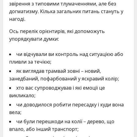
звірення з типовими тлумаченнями, але без
догматизму. Кілька загальних питань стануть у
нагоді.
Ось перелік орієнтирів, які допоможуть
упорядкувати думки:
чи відчували ви контроль над ситуацією або
пливли за течією;
як виглядав трамвай зовні – новий,
занедбаний, пофарбований у яскравий колір;
хто вас супроводжував і які емоції це
викликало;
чи доводилося робити пересадку і куди вона
вела;
чи були перешкоди на колії – дерево, що
впало, або інший транспорт;