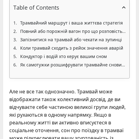
Table of Contents
Трамвайний маршрут і ваша життєва стратегія
Повний або порожній вагон про що розповість пасажиропотік
Запізнитися на трамвай або чекати на зупинці
Коли трамвай сходить з рейок значення аварій
Кондуктор і водій хто керує вашим сном
Як самотужки розшифрувати трамвайне сновидіння
Але не все так однозначно. Трамвай може
відображати також колективний досвід, де ви
відчуваєте себе частиною великої групи людей,
які рухаються в одному напрямку. Якщо в
реальному житті ви активно вписуєтеся в
соціальне оточення, сон про поїздку в трамваї
може підкреслювати вашу згуртованість із