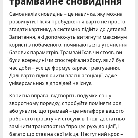
трамвайне сновидіння
Самоаналіз сновидінь – це навичка, яку можна
розвинути. Після пробудження варто не просто
згадати картинку, а системно підійти до деталей.
Запитання, які допоможуть витягнути максимум
користі з побаченого, починаються з уточнення
базових параметрів. Трамвай їхав чи стояв, ви
були всередині чи спостерігали збоку, який був
час доби – усе це формує каркас трактування.
Далі варто підключити власні асоціації, адже
універсальних відповідей не існує.
Корисна вправа: відтворіть подумки сон у
зворотному порядку, спробуйте поміняти ролі
або уявити, що трамвай – це метафора вашого
робочого проєкту чи стосунків. Іноді достатньо
замінити транспорт на “процес руху до цілі”, і
багато що стає на свої місця. Наступний крок –