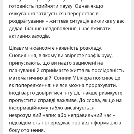
готовність прийняти паузу. Однак якщо
очікування затягується і переростає в
роздратування – життєва ситуація викликає у вас
дедалі більше невдоволення, і час вживати
активних заходів.
Цікавим нюансом є наявність розкладу.
Сновидіння, в якому ви звіряєте графік руху,
припускають, що ви надто зациклені на
плануванні й сприймаєте життя як послідовність
математичних дій. Сонник Міллера пояснює це
як попередження: не все можна прорахувати,
іноді варто довіритися інтуїції, інакше ризикуєте
пропустити справді важливе. До слова, якщо на
інформаційному табло висвічується
незрозумілий напис або неправильний час –
підсвідомість попереджає про дезінформацію з
боку оточення.