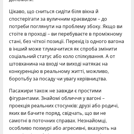
Цікаво, що сниться сидіти біля вікна й
спостерігати за вуличним краєвидом – до
потреби поглянути на проблему збоку. Якщо ви
стоїте в проході – ви перебуваєте в проміжному
стані, без чіткої позиції. Перехід із одного вагона
в інший може тлумачитися як спроба змінити
соціальний статус або коло спілкування. А от
штовханина на вході чи виході натякає на
конкуренцію в реальному житті, можливо,
боротьбу за посаду чи увагу керівництва.
Пасажири також не завжди є простими
фігурантами. Знайомі обличчя у вагоні –
проекція реальних стосунків: друзі або родичі,
яких ви бачите поряд, свідчать, що ви не
самотні в поточних справах. Незнайомці,
особливо похмурі або агресивні, вказують на