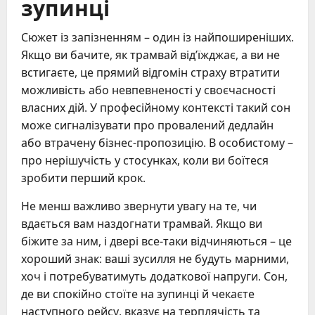
зупинці
Сюжет із запізненням – один із найпоширеніших.
Якщо ви бачите, як трамвай від’їжджає, а ви не
встигаєте, це прямий відгомін страху втратити
можливість або невпевненості у своєчасності
власних дій. У професійному контексті такий сон
може сигналізувати про провалений дедлайн
або втрачену бізнес-пропозицію. В особистому –
про нерішучість у стосунках, коли ви боїтеся
зробити перший крок.
Не менш важливо звернути увагу на те, чи
вдається вам наздогнати трамвай. Якщо ви
біжите за ним, і двері все-таки відчиняються – це
хороший знак: ваші зусилля не будуть марними,
хоч і потребуватимуть додаткової напруги. Сон,
де ви спокійно стоїте на зупинці й чекаєте
наступного рейсу, вказує на терплячість та