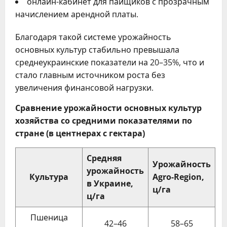
онлайн-кабинет для пайщиков с прозрачным
начислением арендной платы.
Благодаря такой системе урожайность
основных культур стабильно превышала
среднеукраинские показатели на 20–35%, что и
стало главным источником роста без
увеличения финансовой нагрузки.
Сравнение урожайности основных культур
хозяйства со средними показателями по
стране (в центнерах с гектара)
Средняя
Урожайность
урожайность
Культура
Agro-Region,
в Украине,
ц/га
ц/га
Пшеница
42–46
58–65