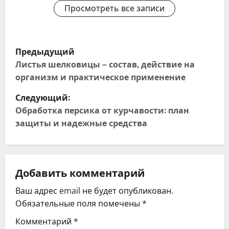
Просмотреть все записи
Н
Предыдущий
а
Листья шелковицы – состав, действие на
организм и практическое применение
в
Следующий:
и
Обработка персика от курчавости: план
защиты и надежные средства
г
а
ц
Добавить комментарий
Ваш адрес email не будет опубликован.
и
Обязательные поля помечены
*
я
Комментарий
*