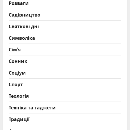
Розваги
Садівництво
Святкові дні
Символіка
Сім’я
Сонник
Соціум
Спорт
Теологія
Техніка та гаджети
Традиції