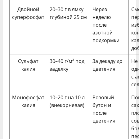
Двойной
20–30 г в ямку
Через
См
суперфосфат
глубиной 25 см
неделю
пе
после
из
азотной
кон
подкормки
ка
до
Сульфат
30–40 г/м² под
За декаду до
Не
калия
заделку
цветения
од
с 
се
Монофосфат
10–20 г на 10 л
Розовый
По
калия
(внекорневая)
бутон и
са
после
пл
цветения
со
бо
пе