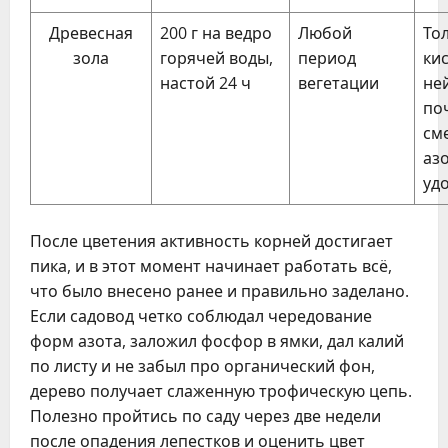
Древесная
200 г на ведро
Любой
То
зола
горячей воды,
период
ки
настой 24 ч
вегетации
не
поч
см
аз
уд
После цветения активность корней достигает
пика, и в этот момент начинает работать всё,
что было внесено ранее и правильно заделано.
Если садовод четко соблюдал чередование
форм азота, заложил фосфор в ямки, дал калий
по листу и не забыл про органический фон,
дерево получает слаженную трофическую цепь.
Полезно пройтись по саду через две недели
после опадения лепестков и оценить цвет