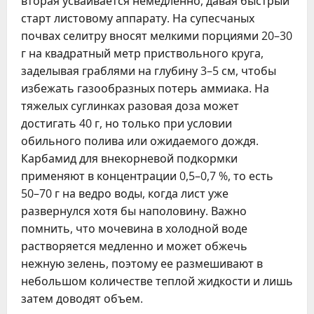
вторая усваивается немедленно, давая быстрый
старт листовому аппарату. На супесчаных
почвах селитру вносят мелкими порциями 20–30
г на квадратный метр приствольного круга,
заделывая граблями на глубину 3–5 см, чтобы
избежать газообразных потерь аммиака. На
тяжелых суглинках разовая доза может
достигать 40 г, но только при условии
обильного полива или ожидаемого дождя.
Карбамид для внекорневой подкормки
применяют в концентрации 0,5–0,7 %, то есть
50–70 г на ведро воды, когда лист уже
развернулся хотя бы наполовину. Важно
помнить, что мочевина в холодной воде
растворяется медленно и может обжечь
нежную зелень, поэтому ее размешивают в
небольшом количестве теплой жидкости и лишь
затем доводят объем.