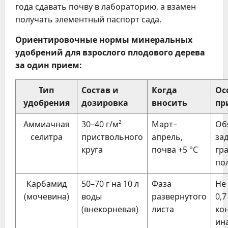
года сдавать почву в лабораторию, а взамен
получать элементный паспорт сада.
Ориентировочные нормы минеральных
удобрений для взрослого плодового дерева
за один прием:
Тип
Состав и
Когда
Ос
удобрения
дозировка
вносить
пр
Аммиачная
30–40 г/м²
Март–
Об
селитра
приствольного
апрель,
за
круга
почва +5 °C
гр
по
Карбамид
50–70 г на 10 л
Фаза
Не
(мочевина)
воды
развернутого
0,7
(внекорневая)
листа
ко
ин