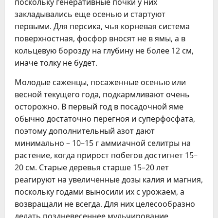
поскольку генеративные почки у них
закладывались еще осенью и стартуют
первыми. Для персика, чья корневая система
поверхностная, фосфор вносят не в ямы, а в
кольцевую борозду на глубину не более 12 см,
иначе толку не будет.
Молодые саженцы, посаженные осенью или
весной текущего года, подкармливают очень
осторожно. В первый год в посадочной яме
обычно достаточно перегноя и суперфосфата,
поэтому дополнительный азот дают
минимально – 10–15 г аммиачной селитры на
растение, когда прирост побегов достигнет 15–
20 см. Старые деревья старше 15–20 лет
реагируют на увеличенные дозы калия и магния,
поскольку годами выносили их с урожаем, а
возвращали не всегда. Для них целесообразно
делать поздневесеннее мульчирование