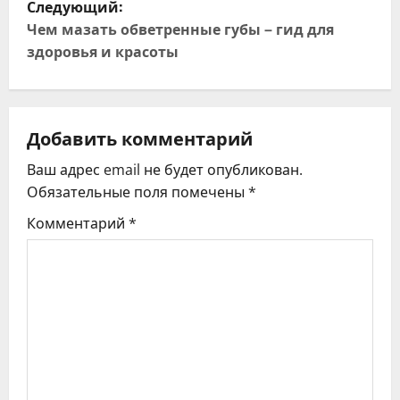
Следующий:
и
Чем мазать обветренные губы – гид для
здоровья и красоты
г
а
ц
Добавить комментарий
Ваш адрес email не будет опубликован.
и
Обязательные поля помечены
*
я
Комментарий
*
п
о
з
а