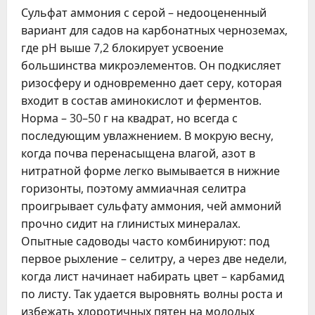
Сульфат аммония с серой – недооцененный
вариант для садов на карбонатных черноземах,
где рН выше 7,2 блокирует усвоение
большинства микроэлементов. Он подкисляет
ризосферу и одновременно дает серу, которая
входит в состав аминокислот и ферментов.
Норма – 30–50 г на квадрат, но всегда с
последующим увлажнением. В мокрую весну,
когда почва перенасыщена влагой, азот в
нитратной форме легко вымывается в нижние
горизонты, поэтому аммиачная селитра
проигрывает сульфату аммония, чей аммоний
прочно сидит на глинистых минералах.
Опытные садоводы часто комбинируют: под
первое рыхление – селитру, а через две недели,
когда лист начинает набирать цвет – карбамид
по листу. Так удается выровнять волны роста и
избежать хлоротичных пятен на молодых