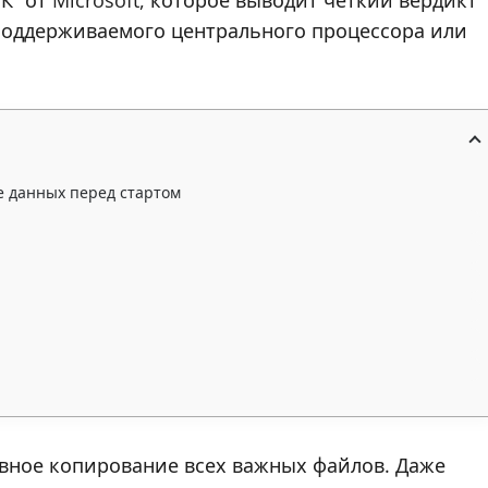
” от Microsoft, которое выводит чёткий вердикт
, поддерживаемого центрального процессора или
е данных перед стартом
вное копирование всех важных файлов. Даже