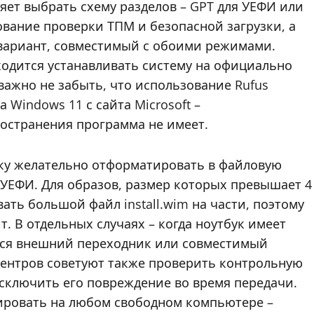
яет выбрать схему разделов – GPT для УЕФИ или
вание проверки ТПМ и безопасной загрузки, а
 вариант, совместимый с обоими режимами.
ходится устанавливать систему на официально
ажно не забыть, что использование Rufus
 Windows 11 с сайта Microsoft –
ространения программа не имеет.
ку желательно отформатировать в файловую
с УЕФИ. Для образов, размер которых превышает 4
ать большой файл install.wim на части, поэтому
. В отдельных случаях – когда ноутбук имеет
ься внешний переходник или совместимый
центров советуют также проверить контрольную
исключить его повреждение во время передачи.
тировать на любом свободном компьютере –