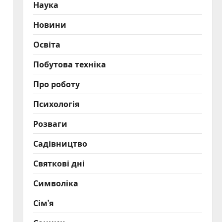
Наука
Новини
Освіта
Побутова техніка
Про роботу
Психологія
Розваги
Садівництво
Святкові дні
Символіка
Сім’я