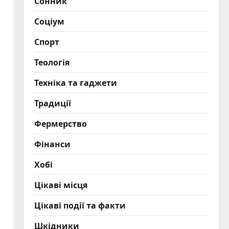
Сонник
Соціум
Спорт
Теологія
Техніка та гаджети
Традиції
Фермерство
Фінанси
Хобі
Цікаві місця
Цікаві події та факти
Шкідники