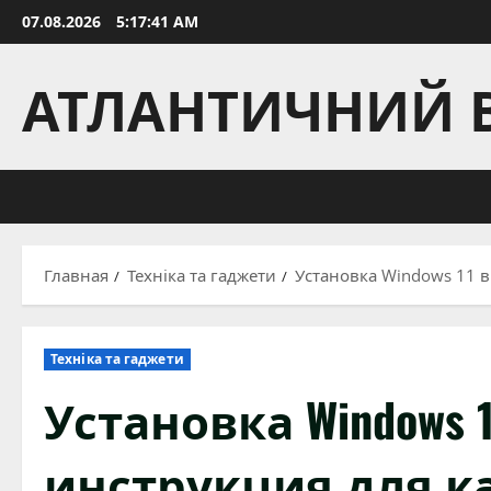
Перейти
07.08.2026
5:17:42 AM
к
содержимому
АТЛАНТИЧНИЙ 
Главная
Техніка та гаджети
Установка Windows 11 в
Техніка та гаджети
Установка Windows 
инструкция для к