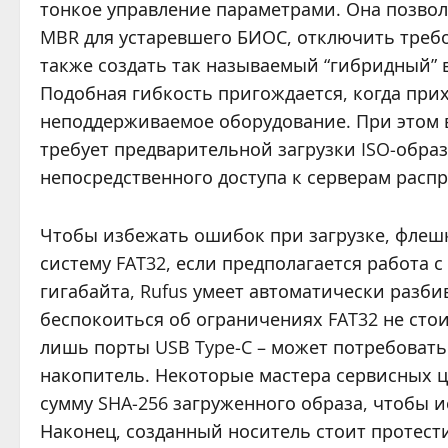
тонкое управление параметрами. Она позвол
MBR для устаревшего БИОС, отключить требо
также создать так называемый “гибридный”
Подобная гибкость пригождается, когда при
неподдерживаемое оборудование. При этом в
требует предварительной загрузки ISO-образа
непосредственного доступа к серверам расп
Чтобы избежать ошибок при загрузке, флеш
систему FAT32, если предполагается работа 
гигабайта, Rufus умеет автоматически разбив
беспокоиться об ограничениях FAT32 не стоит
лишь порты USB Type-C – может потребоват
накопитель. Некоторые мастера сервисных 
сумму SHA-256 загруженного образа, чтобы 
Наконец, созданный носитель стоит протес