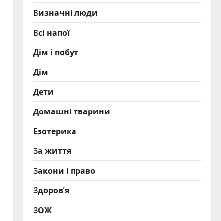
Визначні люди
Всі напої
Дім і побут
Дім
Дети
Домашні тварини
Езотерика
За життя
Закони і право
Здоров'я
ЗОЖ