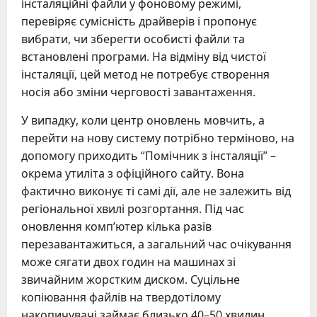
інсталяційні файли у фоновому режимі,
перевіряє сумісність драйверів і пропонує
вибрати, чи зберегти особисті файли та
встановлені програми. На відміну від чистої
інсталяції, цей метод не потребує створення
носія або зміни черговості завантаження.
У випадку, коли центр оновлень мовчить, а
перейти на нову систему потрібно терміново, на
допомогу приходить “Помічник з інсталяції” –
окрема утиліта з офіційного сайту. Вона
фактично виконує ті самі дії, але не залежить від
регіональної хвилі розгортання. Під час
оновлення комп’ютер кілька разів
перезавантажиться, а загальний час очікування
може сягати двох годин на машинах зі
звичайним жорстким диском. Суцільне
копіювання файлів на твердотілому
накопичувачі займає близько 40–50 хвилин.