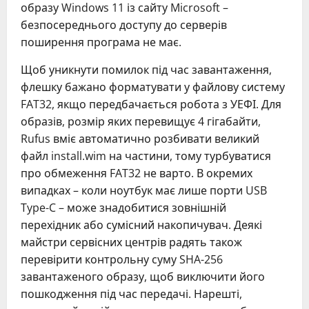
образу Windows 11 із сайту Microsoft –
безпосереднього доступу до серверів
поширення програма не має.
Щоб уникнути помилок під час завантаження,
флешку бажано форматувати у файлову систему
FAT32, якщо передбачається робота з УЕФІ. Для
образів, розмір яких перевищує 4 гігабайти,
Rufus вміє автоматично розбивати великий
файл install.wim на частини, тому турбуватися
про обмеження FAT32 не варто. В окремих
випадках – коли ноутбук має лише порти USB
Type-C – може знадобитися зовнішній
перехідник або сумісний накопичувач. Деякі
майстри сервісних центрів радять також
перевірити контрольну суму SHA-256
завантаженого образу, щоб виключити його
пошкодження під час передачі. Нарешті,