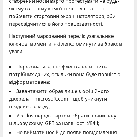
створений носій варто протестувати на будь-
якому вільному комп’ютері – достатньо
побачити стартовий екран інсталятора, аби
пересвідчитися в його працездатності.
Наступний маркований перелік узагальнює
ключові моменти, які легко оминути за браком
уваги:
Переконатися, що флешка не містить
потрібних даних, оскільки вона буде повністю
відформатована;
Завантажити образ лише з офіційного
джерела – microsoft.com – щоб уникнути
шкідливого коду;
У Rufus перед стартом обрати правильну
цільову схему: GPT за наявності УЕФІ;
Не виймати носій до появи повідомлення