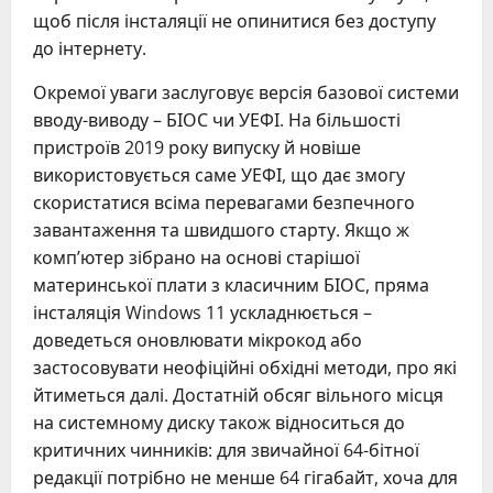
щоб після інсталяції не опинитися без доступу
до інтернету.
Окремої уваги заслуговує версія базової системи
вводу-виводу – БІОС чи УЕФІ. На більшості
пристроїв 2019 року випуску й новіше
використовується саме УЕФІ, що дає змогу
скористатися всіма перевагами безпечного
завантаження та швидшого старту. Якщо ж
комп’ютер зібрано на основі старішої
материнської плати з класичним БІОС, пряма
інсталяція Windows 11 ускладнюється –
доведеться оновлювати мікрокод або
застосовувати неофіційні обхідні методи, про які
йтиметься далі. Достатній обсяг вільного місця
на системному диску також відноситься до
критичних чинників: для звичайної 64-бітної
редакції потрібно не менше 64 гігабайт, хоча для