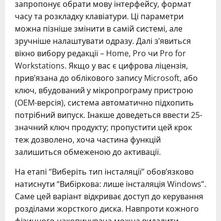
запропонує обрати мову інтерфейсу, формат
часу та розкладку клавіатури. Ці параметри
можна пізніше змінити в самій системі, але
зручніше налаштувати одразу. Далі з’явиться
вікно вибору редакції – Home, Pro чи Pro for
Workstations. Якщо у вас є цифрова ліцензія,
прив’язана до облікового запису Microsoft, або
ключ, вбудований у мікропрограму пристрою
(OEM-версія), система автоматично підхопить
потрібний випуск. Інакше доведеться ввести 25-
значний ключ продукту; пропустити цей крок
теж дозволено, хоча частина функцій
залишиться обмеженою до активації.
На етапі “Виберіть тип інсталяції” обов’язково
натиснути “Вибіркова: лише інсталяція Windows”.
Саме цей варіант відкриває доступ до керування
розділами жорсткого диска. Навпроти кожного