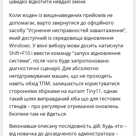
швидко відкотити невдалі зміни.
Коли жоден із вищенаведених прийомів не
допомагає, варто звернутися до офіційного
засобу “Усунення несправностей завантаження”,
який доступний із середовища відновлення
Windows. У вікні вибору мови досить натиснути
Shift+F10 і ввести команду “запуск відновлення
системи”, після чого буде запропоновано
діагностичні сценарії. Для абсолютно
непідтримуваних машин, що не проходять
навіть обхід ТПМ, залишається користуватися
сторонніми збірками на кшталт Tiny11, однак
такий шлях виправданий хіба що для тестових
стендів – про регулярне отримання оновлень
безпеки там не йдеться.
Виконавши описану послідовність дій, будь-хто –
від новачка до досвідченого адміністратора –