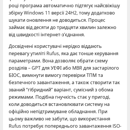
році програма автоматично підтягує найсвіжішу
збірку Windows 11 версії 24H2, тому додатково
шукати оновлення не доводиться. Процес
займає від десяти до тридцяти хвилин залежно
від швидкості інтернет-з’єднання.
Досвідчені користувачі нерідко віддають
перевагу утиліті Rufus, яка дає тонше керування
параметрами. Вона дозволяє обрати схему
розділів – GPT для УЕФІ або MBR для застарілого
БІОС, вимкнути вимогу перевірки ТПМ та
безпечного завантаження, а також створити так
званий “гібридний” варіант, сумісний з обома
режимами. Подібна гнучкість стає у пригоді,
коли доводиться встановлювати систему на
офіційно непідтримуване обладнання. При
цьому важливо не забути, що використання
Rufus потребує попереднього завантаження ISO-