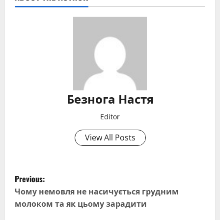
Безнога Настя
Editor
View All Posts
P
Previous:
o
Чому немовля не насичується грудним
молоком та як цьому зарадити
s