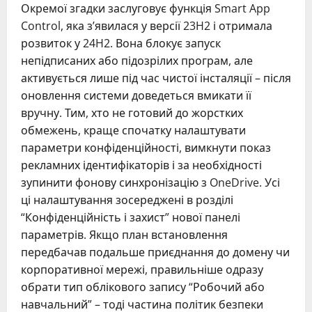
Окремої згадки заслуговує функція Smart App
Control, яка з’явилася у версії 23H2 і отримала
розвиток у 24H2. Вона блокує запуск
непідписаних або підозрілих програм, але
активується лише під час чистої інсталяції – після
оновлення системи доведеться вмикати її
вручну. Тим, хто не готовий до жорстких
обмежень, краще спочатку налаштувати
параметри конфіденційності, вимкнути показ
рекламних ідентифікаторів і за необхідності
зупинити фонову синхронізацію з OneDrive. Усі
ці налаштування зосереджені в розділі
“Конфіденційність і захист” нової панелі
параметрів. Якщо план встановлення
передбачав подальше приєднання до домену чи
корпоративної мережі, правильніше одразу
обрати тип облікового запису “Робочий або
навчальний” – тоді частина політик безпеки