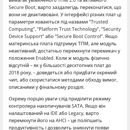
вимагає увімкненого ТПМ 2.0 та активного
Secure Boot, варто заздалегідь переконатися, що
вони не деактивовані. У інтерфейсі різних плат ці
параметри ховаються під назвами “Trusted
Computing”, “Platform Trust Technology”, “Security
Device Support” або “Secure Boot Control”. Якщо
материнська плата підтримує ТПМ, але модуль
неактивний, достатньо перемкнути перемикач у
положення Enabled. Коли ж модуль фізично
відсутній – як у більшості десктопних плат до
2018 року, – доведеться або придбати окремий
чип, або скористатися методами обходу вимог,
описаними у фінальному розділі.
Окрему порцію уваги слід приділити режиму
контролера накопичувачів SATA. Якщо він
налаштований на IDE або Legacy, варто
перемкнути його на AHCI – це поліпшить
продуктивність і дозволить уникнути появи