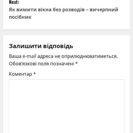
Next:
t
Як вимити вікна без розводів – вичерпний
посібник
n
a
v
Залишити відповідь
Ваша e-mail адреса не оприлюднюватиметься.
i
Обов’язкові поля позначені
*
g
Коментар
*
a
t
i
o