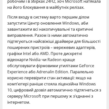
робочим і в збірках 24H2, хоч Microsoft натякала
на його блокування в майбутніх релізах.
Після входу в систему варто першим ділом
запустити Центр оновлення Windows, аби
завантажити всі накопичувальні та критичні
виправлення. Разом із ними автоматично
підтягуються найсвіжіші драйвери для більшості
поширених пристроїв – мережевих адаптерів,
графіки Intel або AMD. Проте дискретні
відеокарти Nvidia чи Radeon краще
обслуговувати фірмовими утилітами GeForce
Experience або Adrenalin Edition. Паралельно
корисно перевірити стан активації: якщо на
комп’ютері раніше стояла ліцензійна Windows
10, цифровий дозвіл автоматично підтягнеться з
серверу Microsoft при першому ж з’єднанні з
інтернетом.