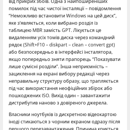
від прикрих збоїв. Одна з найпоширеніших
помилок під час чистої інсталяції – повідомлення
“Неможливо встановити Windows на цей диск”,
яке з’являється, коли вибрано розділ із
таблицею MBR замість GPT. Лікується це
видаленням усіх томів диска через командний
рядок (Shift+F10 – diskpart – clean – convert gpt)
або безпосередньо в інтерфейсі інсталятора,
якщо попередньо зняти прапорець “Показувати
лише сумісні розділи”. Інша неприємність –
зациклення на екрані вибору редакції через
неправильну структуру образу, що трапляється
під час використання неофіційних збірок або
пошкоджених ISO. Вихід один – завантажити
дистрибутив наново з довіреного джерела.
Власники ноутбуків із дискретною відеокартою
іноді стикаються з чорним екраном одразу після
першого перезавантаження. Причина криється