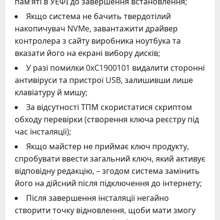
пам’яті в УЕФІ до завершення встановлення;
Якщо система не бачить твердотілий
накопичувач NVMe, завантажити драйвер
контролера з сайту виробника ноутбука та
вказати його на екрані вибору дисків;
У разі помилки 0xC1900101 видалити сторонні
антивіруси та пристрої USB, залишивши лише
клавіатуру й мишу;
За відсутності ТПМ скористатися скриптом
обходу перевірки (створення ключа реєстру під
час інсталяції);
Якщо майстер не приймає ключ продукту,
спробувати ввести загальний ключ, який активує
відповідну редакцію, – згодом система замінить
його на дійсний після підключення до інтернету;
Після завершення інсталяції негайно
створити точку відновлення, щоби мати змогу