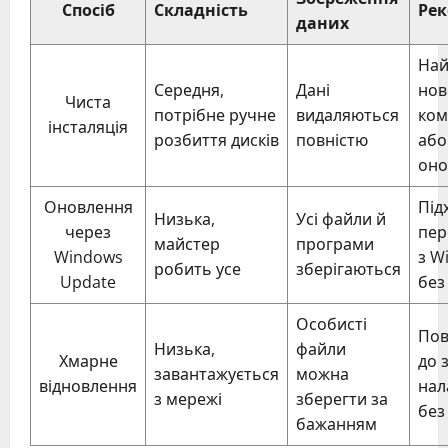
Спосіб
Складність
Рек
даних
Най
Середня,
Дані
нов
Чиста
потрібне ручне
видаляються
ком
інсталяція
розбиття дисків
повністю
або
оно
Оновлення
Під
Низька,
Усі файли й
через
пер
майстер
програми
Windows
з W
робить усе
зберігаються
Update
без
Особисті
Пов
Низька,
файли
Хмарне
до 
завантажується
можна
відновлення
нал
з мережі
зберегти за
без
бажанням