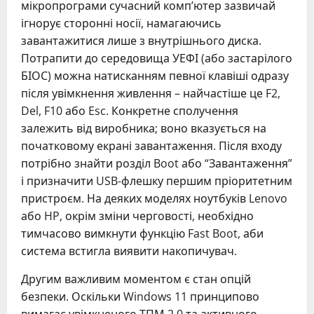
мікропрограми сучасний комп’ютер зазвичай
ігнорує сторонні носії, намагаючись
завантажитися лише з внутрішнього диска.
Потрапити до середовища УЕФІ (або застарілого
БІОС) можна натисканням певної клавіші одразу
після увімкнення живлення – найчастіше це F2,
Del, F10 або Esc. Конкретне сполучення
залежить від виробника; воно вказується на
початковому екрані завантаження. Після входу
потрібно знайти розділ Boot або “Завантаження”
і призначити USB-флешку першим пріоритетним
пристроєм. На деяких моделях ноутбуків Lenovo
або HP, окрім зміни черговості, необхідно
тимчасово вимкнути функцію Fast Boot, аби
система встигла виявити накопичувач.
Другим важливим моментом є стан опцій
безпеки. Оскільки Windows 11 принципово