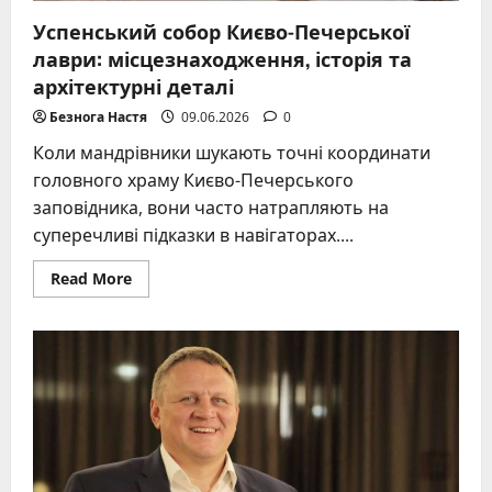
Успенський собор Києво-Печерської
лаври: місцезнаходження, історія та
архітектурні деталі
Безнога Настя
09.06.2026
0
Коли мандрівники шукають точні координати
головного храму Києво-Печерського
заповідника, вони часто натрапляють на
суперечливі підказки в навігаторах....
Read
Read More
more
about
Успенський
собор
Києво-
Печерської
лаври:
місцезнаходження,
історія
та
архітектурні
деталі