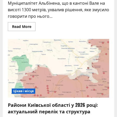
Муніципалітет Альбінена, що в кантоні Вале на
висоті 1300 метрів, ухвалив рішення, яке змусило
говорити про нього...
Read
Read More
more
about
Фінансовий
стимул
переїзду
в
Альбінен
–
швейцарська
програма
для
гірського
села
Цікаві місця
Райони Київської області у 2026 році:
актуальний перелік та структура