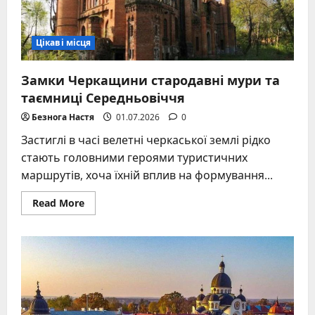
адреса,
карта
Цікаві місця
Замки Черкащини стародавні мури та
таємниці Середньовіччя
Безнога Настя
01.07.2026
0
Застиглі в часі велетні черкаської землі рідко
стають головними героями туристичних
маршрутів, хоча їхній вплив на формування...
Read
Read More
more
about
Замки
Черкащини
стародавні
мури
та
таємниці
Середньовіччя