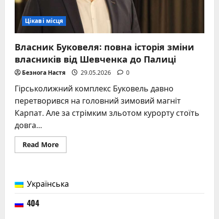
Цікаві місця
Власник Буковеля: повна історія зміни
власників від Шевченка до Палиці
Безнога Настя
29.05.2026
0
Гірськолижний комплекс Буковель давно
перетворився на головний зимовий магніт
Карпат. Але за стрімким зльотом курорту стоїть
довга...
Read
Read More
more
about
Власник
Буковеля:
повна
Українська
історія
зміни
власників
404
від
Шевченка