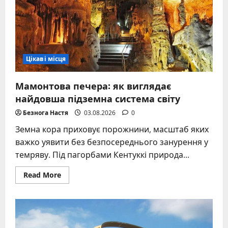
Цікаві місця
Мамонтова печера: як виглядає
найдовша підземна система світу
Безнога Настя
03.08.2026
0
Земна кора приховує порожнини, масштаб яких
важко уявити без безпосереднього занурення у
темряву. Під пагорбами Кентуккі природа...
Read
Read More
more
about
Мамонтова
печера:
як
виглядає
найдовша