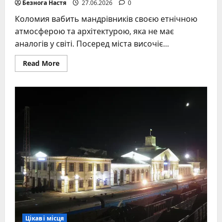
Безнога Настя
27.06.2026
0
Коломия вабить мандрівників своєю етнічною
атмосферою та архітектурою, яка не має
аналогів у світі. Посеред міста височіє...
Read
Read More
more
about
Музей
писанки
в
Коломиї:
адреса,
колекція,
майстер-
класи
–
повний
гід
Цікаві місця