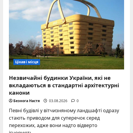
підземна
система
світу
Цікаві місця
Незвичайні будинки України, які не
вкладаються в стандартні архітектурні
канони
Безнога Настя
03.08.2026
0
Певні будівлі у вітчизняному ландшафті одразу
стають приводом для суперечок серед
перехожих, адже вони надто відверто
ігнорують...