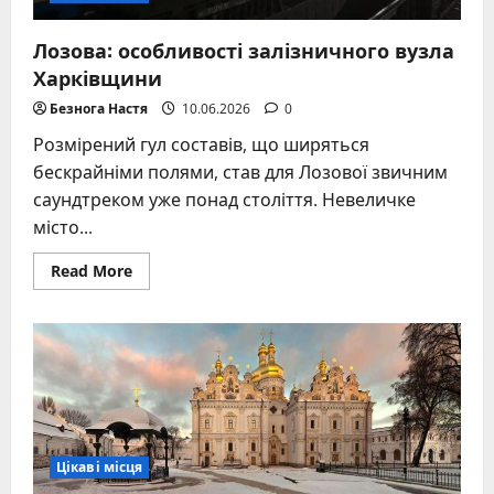
Лозова: особливості залізничного вузла
Харківщини
Безнога Настя
10.06.2026
0
Розмірений гул составів, що ширяться
бескрайніми полями, став для Лозової звичним
саундтреком уже понад століття. Невеличке
місто...
Read
Read More
more
about
Лозова:
особливості
залізничного
вузла
Харківщини
Цікаві місця