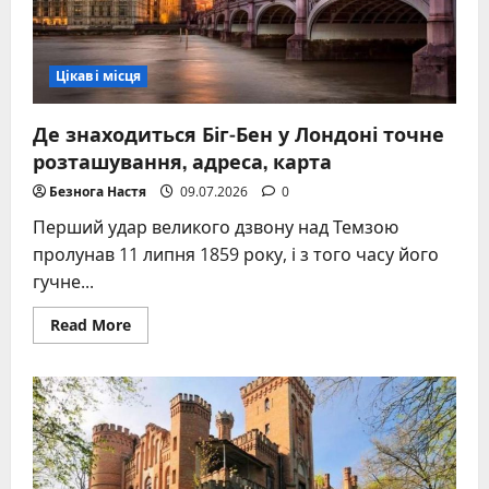
Йорку
Цікаві місця
Де знаходиться Біг-Бен у Лондоні точне
розташування, адреса, карта
Безнога Настя
09.07.2026
0
Перший удар великого дзвону над Темзою
пролунав 11 липня 1859 року, і з того часу його
гучне...
Read
Read More
more
about
Де
знаходиться
Біг-
Бен
у
Лондоні
точне
розташування,