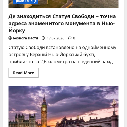
Цікаві місця
Де знаходиться Статуя Свободи – точна
адреса знаменитого монумента в Нью-
Йорку
Безнога Настя
17.07.2026
0
Статую Свободи встановлено на однойменному
острові у Верхній Нью-Йоркській бухті,
приблизно за 2,6 кілометра на південний захід...
Read
Read More
more
about
Де
знаходиться
Статуя
Свободи
–
точна
адреса
знаменитого
монумента
в
Нью-