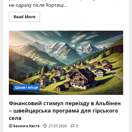
не одразу після Хортиці...
Read
Read More
more
about
Холодний
Яр
–
легендарний
осередок
українського
спротиву
Цікаві місця
Фінансовий стимул переїзду в Альбінен
– швейцарська програма для гірського
села
Безнога Настя
27.07.2026
0