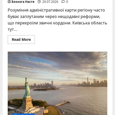
Безнога Настя
20.07.2026
0
Розуміння адміністративної карти регіону часто
буває заплутаним через нещодавні реформи,
що перекроїли звичні кордони. Київська область
тут...
Read
Read More
more
about
Райони
Київської
області
у
2026
році:
актуальний
перелік
та
структура