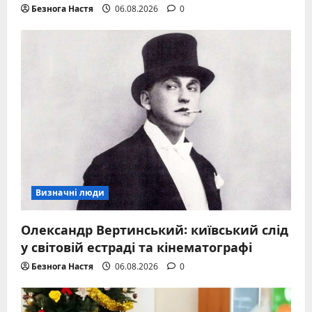
Безнога Настя
06.08.2026
0
Визначні люди
Олександр Вертинський: київський слід
у світовій естраді та кінематографі
Безнога Настя
06.08.2026
0