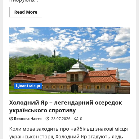
Read
Read More
more
about
Незвичайні
будинки
України,
які
не
вкладаються
в
стандартні
архітектурні
канони
Цікаві місця
Холодний Яр – легендарний осередок
українського спротиву
Безнога Настя
28.07.2026
0
Коли мова заходить про найбільш знакові місця
української історії, Холодний Яр згадують ледь