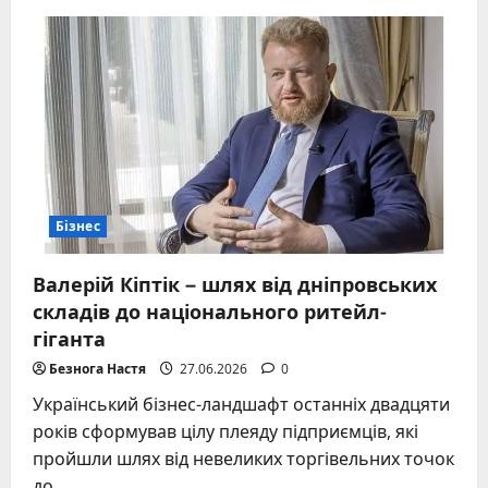
Хто
побудував
АТБ
як
найбільшу
мережу
країни
та
залишився
в
тіні
Бізнес
Валерій Кіптік – шлях від дніпровських
складів до національного ритейл-
гіганта
Безнога Настя
27.06.2026
0
Український бізнес-ландшафт останніх двадцяти
років сформував цілу плеяду підприємців, які
пройшли шлях від невеликих торгівельних точок
до...