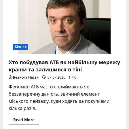
Бурда
–
творець
імперії
дитячих
радощів
в
Україні
Бізнес
Хто побудував АТБ як найбільшу мережу
країни та залишився в тіні
Безнога Настя
07.07.2026
0
Феномен АТБ часто сприймають як
беззаперечну даність, звичний елемент
міського пейзажу, куди ходять за покупками
кілька разів...
Read
Read More
more
about