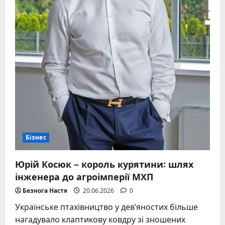
Бізнес
Юрій Косюк – король курятини: шлях
інженера до агроімперії МХП
Безнога Настя
20.06.2026
0
Українське птахівництво у дев’яностих більше
нагадувало клаптикову ковдру зі зношених