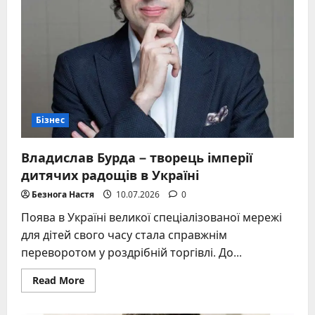
Бізнес
Владислав Бурда – творець імперії
дитячих радощів в Україні
Безнога Настя
10.07.2026
0
Поява в Україні великої спеціалізованої мережі
для дітей свого часу стала справжнім
переворотом у роздрібній торгівлі. До...
Read
Read More
more
about
Владислав