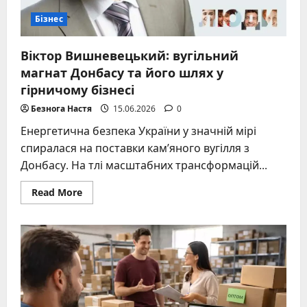
Бізнес
Віктор Вишневецький: вугільний
магнат Донбасу та його шлях у
гірничому бізнесі
Безнога Настя
15.06.2026
0
Енергетична безпека України у значній мірі
спиралася на поставки кам’яного вугілля з
Донбасу. На тлі масштабних трансформацій...
Read
Read More
more
about
Віктор
Вишневецький:
вугільний
магнат
Донбасу
та
його
шлях
у
гірничому