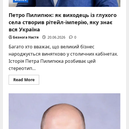
Петро Пилипюк: як виходець із глухого
села створив рітейл-імперію, яку знає
вся Україна
Безнога Настя
20.06.2026
0
Багато хто вважає, що великий бізнес
народжується винятково у столичних кабінетах.
Історія Петра Пилипюка розбиває цей
стереотип...
Read
Read More
more
about
Петро
Пилипюк:
як
виходець
із
глухого
села
створив
рітейл-
імперію,