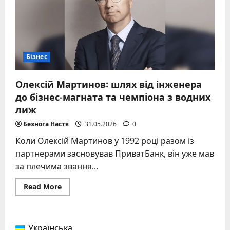
для
новачків
і
досвідчених
у
2025
році
Бізнес
Олексій Мартинов: шлях від інженера
до бізнес-магната та чемпіона з водних
лиж
Безнога Настя
31.05.2026
0
Коли Олексій Мартинов у 1992 році разом із
партнерами засновував ПриватБанк, він уже мав
за плечима звання...
Read
Read More
more
about
Олексій
Мартинов:
шлях
Українська
від