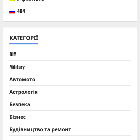
інженера
до
404
бізнес-
магната
та
чемпіона
з
водних
КАТЕГОРІЇ
лиж
DIY
Military
Автомото
Астрологія
Безпека
Бізнес
Будівництво та ремонт