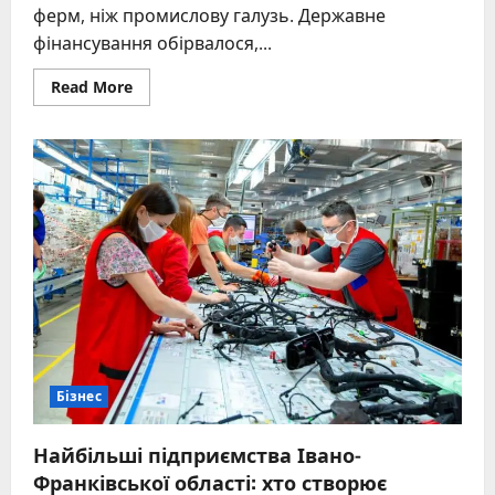
ферм, ніж промислову галузь. Державне
фінансування обірвалося,...
Read
Read More
more
about
Юрій
Косюк
–
король
курятини:
шлях
інженера
до
агроімперії
МХП
Бізнес
Найбільші підприємства Івано-
Франківської області: хто створює