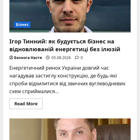
Бізнес
Ігор Тинний: як будується бізнес на
відновлюваній енергетиці без ілюзій
Безнога Настя
05.08.2026
0
Енергетичний ринок України довгий час
нагадував застиглу конструкцію, де будь-які
спроби відхилитися від звичних вуглеводневих
схем сприймалися...
Read
Read More
more
about
Ігор
Тинний:
як
будується
бізнес
на