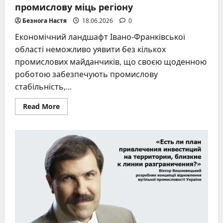
промислову міць регіону
Безнога Настя
18.06.2026
0
Економічний ландшафт Івано-Франківської
області неможливо уявити без кількох
промислових майданчиків, що своєю щоденною
роботою забезпечують промислову
стабільність,...
Read
Read More
more
about
Найбільші
підприємства
Івано-
Франківської
області:
хто
створює
промислову
міць
регіону