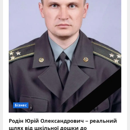
яку
знає
вся
Україна
Бізнес
Родін Юрій Олександрович – реальний
шлях від шкільної дошки до