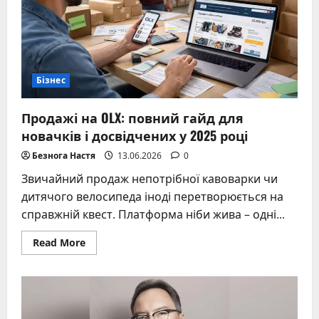
бізнесі
Бізнес
Продажі на OLX: повний гайд для
новачків і досвідчених у 2025 році
Безнога Настя
13.06.2026
0
Звичайний продаж непотрібної кавоварки чи
дитячого велосипеда іноді перетворюється на
справжній квест. Платформа ніби жива – одні...
Read
Read More
more
about
Продажі
на
OLX:
повний
гайд