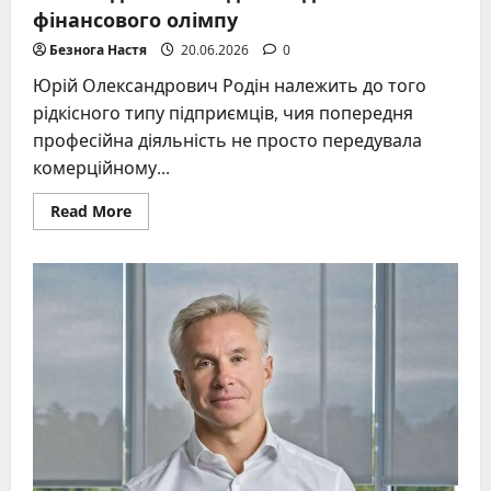
фінансового олімпу
Безнога Настя
20.06.2026
0
Юрій Олександрович Родін належить до того
рідкісного типу підприємців, чия попередня
професійна діяльність не просто передувала
комерційному...
Read
Read More
more
about
Родін
Юрій
Олександрович
–
реальний
шлях
від
шкільної
дошки
до
фінансового
олімпу