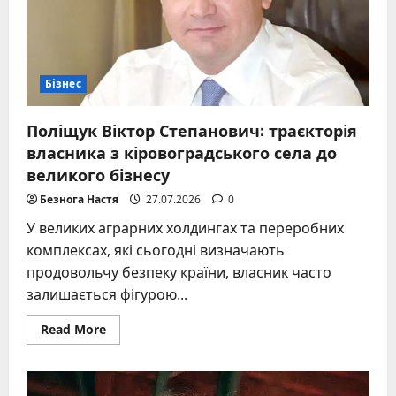
відновлюваній
енергетиці
без
ілюзій
Бізнес
Поліщук Віктор Степанович: траєкторія
власника з кіровоградського села до
великого бізнесу
Безнога Настя
27.07.2026
0
У великих аграрних холдингах та переробних
комплексах, які сьогодні визначають
продовольчу безпеку країни, власник часто
залишається фігурою...
Read
Read More
more
about
Поліщук
Віктор
Степанович: