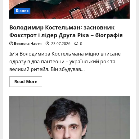
Бізнес
Володимир Костельман: засновник
Фокстрот і лідер Друга Ріка – біографія
Безнога Настя
23.07.2026
0
Ім’я Володимира Костельмана міцно вписане
одразу в два пантеони – український рок та
великий ритейл. Він збудував...
Read
Read More
more
about
Володимир
Костельман:
засновник
Фокстрот
і
лідер
Друга
Ріка
–
біографія