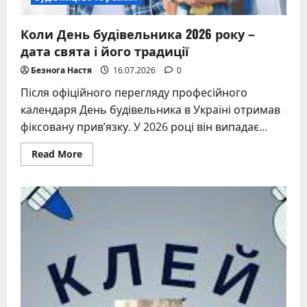
Коли День будівельника 2026 року –
дата свята і його традиції
Безнога Настя
16.07.2026
0
Після офіційного перегляду професійного
календаря День будівельника в Україні отримав
фіксовану прив’язку. У 2026 році він випадає...
Read
Read More
more
about
Коли
День
будівельника
2026
року
–
дата
свята
і
його
традиції