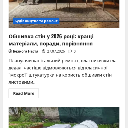
Будівництво та ремонт
Обшивка стін у 2026 році: кращі
матеріали, поради, порівняння
Безнога Настя
27.07.2026
0
Плануючи капітальний ремонт, власники житла
дедалі частіше відмовляються від класичної
“мокрої” штукатурки на користь обшивки стін
листовими...
Read
Read More
more
about
Обшивка
стін
у
2026
році:
кращі