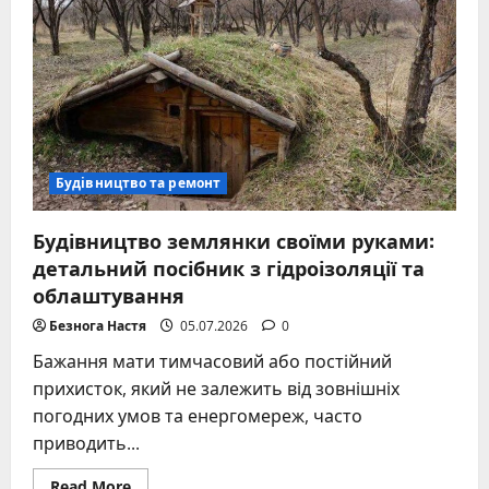
дієві
прийоми
від
перших
ознак
до
повного
очищення
Будівництво та ремонт
Будівництво землянки своїми руками:
детальний посібник з гідроізоляції та
облаштування
Безнога Настя
05.07.2026
0
Бажання мати тимчасовий або постійний
прихисток, який не залежить від зовнішніх
погодних умов та енергомереж, часто
приводить...
Read
Read More