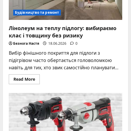
Будівництво та ремонт
Лінолеум на теплу підлогу: вибираємо
клас і товщину без ризику
Безнога Настя
18.06.2026
0
Вибір фінішного покриття для підлоги з
підігрівом часто обертається головоломкою
навіть для тих, хто звик самостійно планувати...
Read
Read More
more
about
Лінолеум
на
теплу
підлогу:
вибираємо
клас
і
товщину
без
ризику