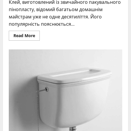
Клей, виготовлений із звичайного пакувального
пінопласту, відомий багатьом домашнім
майстрам уже не одне десятиліття. Його
популярність пояснюється...
Read
Read More
more
about
Клей
із
пінопласту
своїми
руками
–
покроковий
рецепт
та
поради