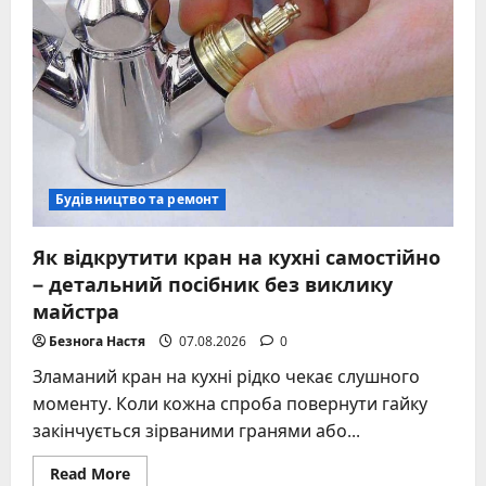
Будівництво та ремонт
Як відкрутити кран на кухні самостійно
– детальний посібник без виклику
майстра
Безнога Настя
07.08.2026
0
Зламаний кран на кухні рідко чекає слушного
моменту. Коли кожна спроба повернути гайку
закінчується зірваними гранями або...
Read
Read More