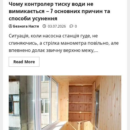
Чому контролер тиску води не
вимикається – 7 основних причин та
способи усунення
Безнога Настя
03.07.2026
0
Ситуація, коли насосна станція гуде, не
спиняючись, а стрілка манометра повільно, але
впевнено долає звичну верхню межу,...
Read
Read More
more
about
Чому
контролер
тиску
води
не
вимикається
–
7
основних
причин
та
способи
усунення