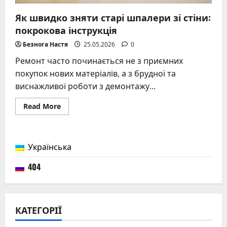
Як швидко зняти старі шпалери зі стіни:
покрокова інструкція
Безнога Настя
25.05.2026
0
Ремонт часто починається не з приємних
покупок нових матеріалів, а з брудної та
виснажливої роботи з демонтажу...
Read
Read More
more
about
Як
швидко
зняти
Українська
старі
шпалери
зі
404
стіни:
покрокова
інструкція
КАТЕГОРІЇ