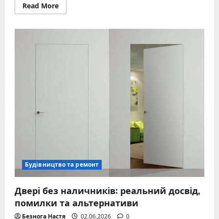
Read
Read More
more
about
Підключення
насосної
станції
своїми
руками
–
покрокова
інструкція
Будівництво та ремонт
Двері без наличників: реальний досвід,
помилки та альтернативи
Безнога Настя
02.06.2026
0