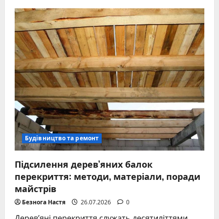
Накриття
для
парника
без
зайвих
витрат
та
помилок
у
виборі
Будівництво та ремонт
Підсилення дерев’яних балок
перекриття: методи, матеріали, поради
майстрів
Безнога Настя
26.07.2026
0
Дерев’яні перекриття служать десятиліттями,