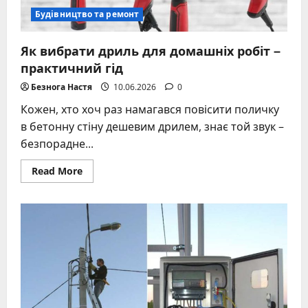
Будівництво та ремонт
Як вибрати дриль для домашніх робіт –
практичний гід
Безнога Настя
10.06.2026
0
Кожен, хто хоч раз намагався повісити поличку
в бетонну стіну дешевим дрилем, знає той звук –
безпорадне...
Read
Read More
more
about
Як
вибрати
дриль
для
домашніх
робіт
–
практичний
гід