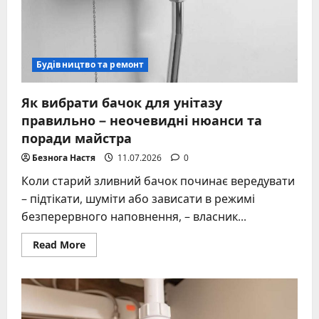
Будівництво та ремонт
Як вибрати бачок для унітазу
правильно – неочевидні нюанси та
поради майстра
Безнога Настя
11.07.2026
0
Коли старий зливний бачок починає вередувати
– підтікати, шуміти або зависати в режимі
безперервного наповнення, – власник...
Read
Read More
more
about
Як
вибрати
бачок
для
унітазу