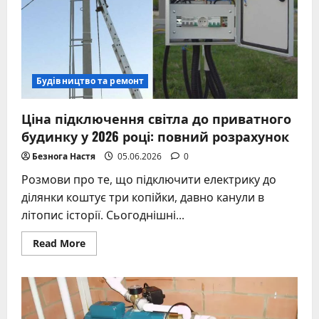
Будівництво та ремонт
Ціна підключення світла до приватного
будинку у 2026 році: повний розрахунок
Безнога Настя
05.06.2026
0
Розмови про те, що підключити електрику до
ділянки коштує три копійки, давно канули в
літопис історії. Сьогоднішні...
Read
Read More
more
about
Ціна
підключення
світла
до
приватного