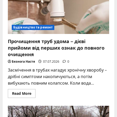
правильно
–
неочевидні
нюанси
та
поради
майстра
Будівництво та ремонт
Прочищення труб удома – дієві
прийоми від перших ознак до повного
очищення
Безнога Настя
07.07.2026
0
Засмічення в трубах нагадує хронічну хворобу –
дрібні симптоми накопичуються, а потім
вибухають повним колапсом. Коли вода...
Read
Read More
more
about
Прочищення
труб
удома
–