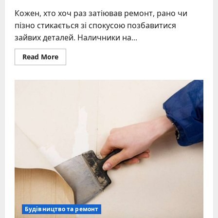
Кожен, хто хоч раз затіював ремонт, рано чи
пізно стикається зі спокусою позбавитися
зайвих деталей. Наличники на...
Read
Read More
more
about
Двері
без
наличників:
реальний
досвід,
помилки
та
альтернативи
Будівництво та ремонт