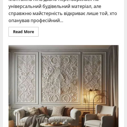
універсальний будівельний матеріал, але
справжню майстерність відкриває лише той, хто
опанував професійний...
Read
Read More
more
about
Як
правильно
користуватися
пістолетом
для
монтажної
піни