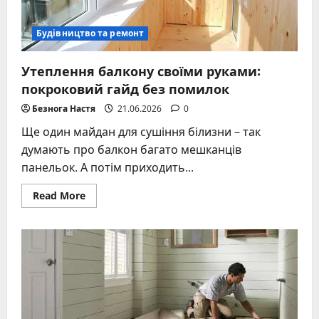
Будівництво та ремонт
Утеплення балкону своїми руками:
покроковий гайд без помилок
Безнога Настя
21.06.2026
0
Ще один майдан для сушіння білизни – так
думають про балкон багато мешканців
панельок. А потім приходить...
Read
Read More
more
about
Утеплення
балкону
своїми
руками:
покроковий
гайд
без
помилок