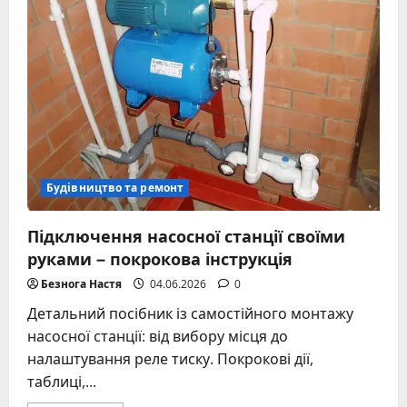
будинку
у
2026
році:
повний
розрахунок
Будівництво та ремонт
Підключення насосної станції своїми
руками – покрокова інструкція
Безнога Настя
04.06.2026
0
Детальний посібник із самостійного монтажу
насосної станції: від вибору місця до
налаштування реле тиску. Покрокові дії,
таблиці,...