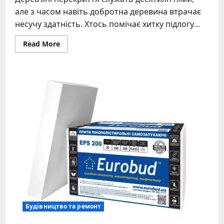
але з часом навіть добротна деревина втрачає
несучу здатність. Хтось помічає хитку підлогу...
Read
Read More
more
about
Підсилення
дерев’яних
балок
перекриття:
методи,
матеріали,
поради
майстрів
Будівництво та ремонт