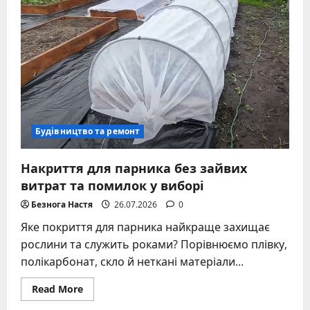
матеріали,
поради,
порівняння
Будівництво та ремонт
Накриття для парника без зайвих
витрат та помилок у виборі
Безнога Настя
26.07.2026
0
Яке покриття для парника найкраще захищає
рослини та служить роками? Порівнюємо плівку,
полікарбонат, скло й неткані матеріали...
Read
Read More
more
about