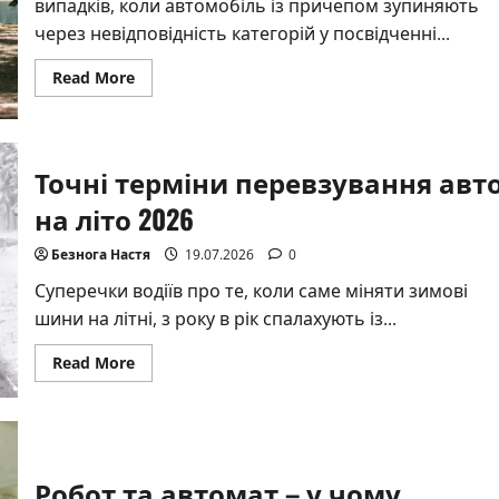
випадків, коли автомобіль із причепом зупиняють
через невідповідність категорій у посвідченні...
Read
Read More
more
about
Правила
отримання
категорії
на
Точні терміни перевзування авт
причіп
у
на літо 2026
2026
році
Безнога Настя
19.07.2026
0
Суперечки водіїв про те, коли саме міняти зимові
шини на літні, з року в рік спалахують із...
Read
Read More
more
about
Точні
терміни
перевзування
авто
на
Робот та автомат – у чому
літо