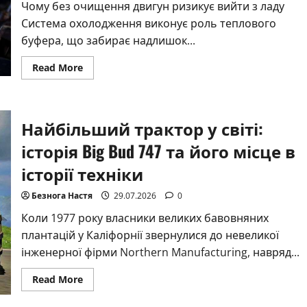
Чому без очищення двигун ризикує вийти з ладу
Система охолодження виконує роль теплового
буфера, що забирає надлишок...
Read
Read More
more
about
Промивка
системи
охолодження:
Найбільший трактор у світі:
покрокова
інструкція
та
історія Big Bud 747 та його місце в
вибір
засобів
історії техніки
–
АвтоБлог
Безнога Настя
29.07.2026
0
Коли 1977 року власники великих бавовняних
плантацій у Каліфорнії звернулися до невеликої
інженерної фірми Northern Manufacturing, навряд...
Read
Read More
more
about