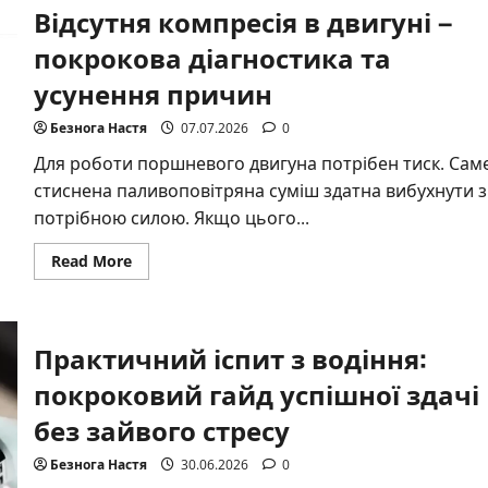
Відсутня компресія в двигуні –
пункті
2026:
оновлені
покрокова діагностика та
ліміти,
штрафи
усунення причин
і
поради
водіям
Безнога Настя
07.07.2026
0
Для роботи поршневого двигуна потрібен тиск. Сам
стиснена паливоповітряна суміш здатна вибухнути з
потрібною силою. Якщо цього...
Read
Read More
more
about
Відсутня
компресія
в
Практичний іспит з водіння:
двигуні
–
покрокова
покроковий гайд успішної здачі
діагностика
та
без зайвого стресу
усунення
причин
Безнога Настя
30.06.2026
0