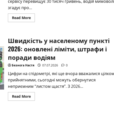
сервісу перевищує 30 тисяч гривень, водій мимовол
згадує про...
Read
Read More
more
about
КАСКО
для
фізичних
Швидкість у населеному пункті
осіб
–
повний
2026: оновлені ліміти, штрафи і
розбір
умов,
поради водіям
цін
та
виплат
Безнога Настя
07.07.2026
0
Цифри на спідометрі, які ще вчора вважалися цілко
прийнятними, сьогодні можуть обернутися
неприємним “листом щастя”. З 2026...
Read
Read More
more
about
Швидкість
у
населеному