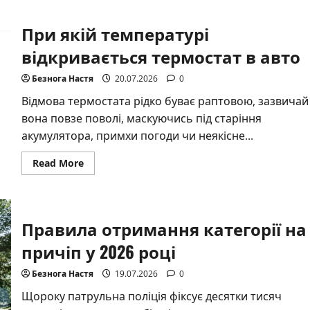
Найбільший
трактор
у
При якій температурі
світі:
історія
Big
відкривається термостат в авто
Bud
747
та
Безнога Настя
20.07.2026
0
його
місце
Відмова термостата рідко буває раптовою, зазвичай
в
історії
вона повзе поволі, маскуючись під старіння
техніки
акумулятора, примхи погоди чи неякісне...
Read
Read More
more
about
При
якій
температурі
відкривається
Правила отримання категорії на
термостат
в
причіп у 2026 році
авто
Безнога Настя
19.07.2026
0
Щороку патрульна поліція фіксує десятки тисяч