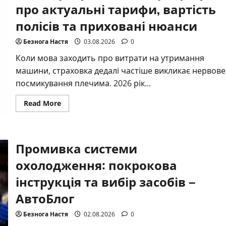
про актуальні тарифи, вартість
полісів та приховані нюанси
Безнога Настя
03.08.2026
0
Коли мова заходить про витрати на утримання
машини, страховка дедалі частіше викликає нервове
посмикування плечима. 2026 рік...
Read
Read More
more
about
Автострахування
2026
року
Промивка системи
–
усе
про
охолодження: покрокова
актуальні
тарифи,
інструкція та вибір засобів –
вартість
полісів
АвтоБлог
та
приховані
нюанси
Безнога Настя
02.08.2026
0