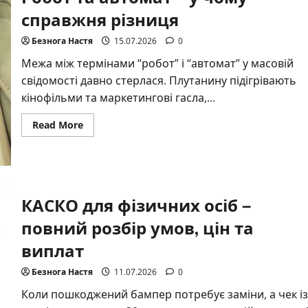
2026
справжня різниця
Безнога Настя
15.07.2026
0
Межа між термінами “робот” і “автомат” у масовій
свідомості давно стерлася. Плутанину підігрівають
кінофільми та маркетингові гасла,...
Read
Read More
more
about
Робот
та
автомат
–
у
КАСКО для фізичних осіб –
чому
справжня
різниця
повний розбір умов, цін та
виплат
Безнога Настя
11.07.2026
0
Коли пошкоджений бампер потребує заміни, а чек із