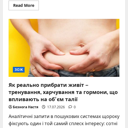
Read
Read More
more
about
Калорійність
яєць:
точна
кількість
калорій
у
вареному,
смаженому
та
сирому
яйці
ЗОЖ
Як реально прибрати живіт –
тренування, харчування та гормони, що
впливають на обʼєм талії
Безнога Настя
17.07.2026
0
Аналітичні запити в пошукових системах щороку
фіксують один і той самий сплеск інтересу: сотні