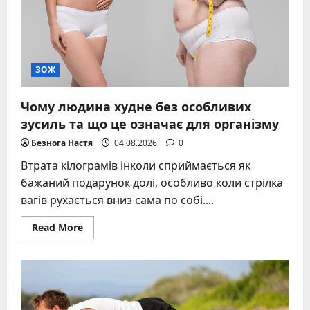
ЗОЖ
Чому людина худне без особливих
зусиль та що це означає для організму
Безнога Настя
04.08.2026
0
Втрата кілограмів інколи сприймається як
бажаний подарунок долі, особливо коли стрілка
вагів рухається вниз сама по собі....
Read
Read More
more
about
Чому
людина
худне
без
особливих
зусиль