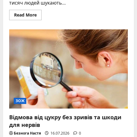
тисяч людей шукають...
Read
Read More
more
about
Як
реально
прибрати
живіт
–
тренування,
харчування
та
гормони,
що
впливають
на
обʼєм
талії
ЗОЖ
Відмова від цукру без зривів та шкоди
для нервів
Безнога Настя
16.07.2026
0