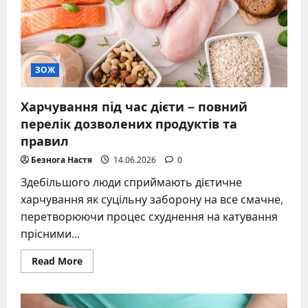
стратегії
ЗОЖ
Харчування під час дієти – повний
перелік дозволених продуктів та
правил
Безнога Настя
14.06.2026
0
Здебільшого люди сприймають дієтичне
харчування як суцільну заборону на все смачне,
перетворюючи процес схуднення на катування
прісними...
Read
Read More
more
about
Харчування
під