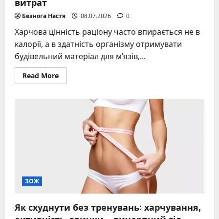
витрат
Безнога Настя
08.07.2026
0
Харчова цінність раціону часто впирається не в
калорії, а в здатність організму отримувати
будівельний матеріал для м’язів,...
Read
Read More
more
about
Білкові
продукти
на
кожен
день:
де
шукати
повноцінний
протеїн
без
зайвих
витрат
ЗОЖ
Як схуднути без тренувань: харчування,
активність, звички – вичерпний гід