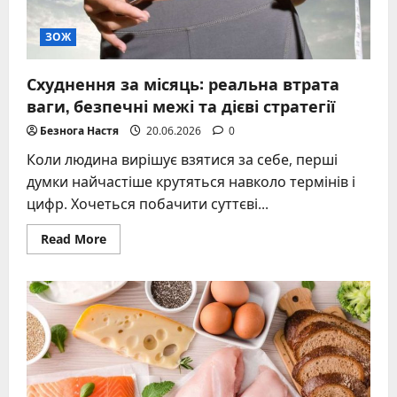
ЗОЖ
Схуднення за місяць: реальна втрата
ваги, безпечні межі та дієві стратегії
Безнога Настя
20.06.2026
0
Коли людина вирішує взятися за себе, перші
думки найчастіше крутяться навколо термінів і
цифр. Хочеться побачити суттєві...
Read
Read More
more
about
Схуднення
за
місяць:
реальна
втрата
ваги,
безпечні
межі
та
дієві