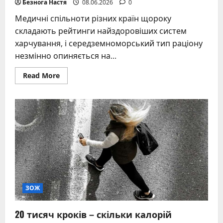
Безнога Настя
08.06.2026
0
Медичні спільноти різних країн щороку
складають рейтинги найздоровіших систем
харчування, і середземноморський тип раціону
незмінно опиняється на...
Read
Read More
more
about
Середземноморська
дієта
–
секрети
здоров’я
з
берегів
Середземного
моря
ЗОЖ
20 тисяч кроків – скільки калорій