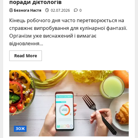
поради дієтологів
Безнога Настя
02.07.2026
0
Кінець робочого дня часто перетворюється на
справжнє випробування для кулінарної фантазії.
Організм уже виснажений і вимагає
відновлення...
Read
Read More
more
about
Вечеря
без
шкоди:
здорові
рецепти
та
поради
дієтологів
ЗОЖ