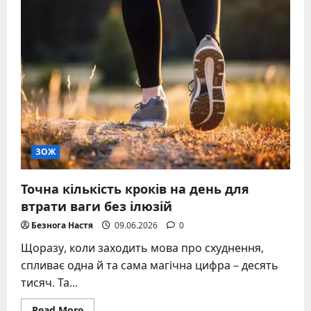
жир
на
животі:
повний
гід
до
стрункої
талії
–
дієвий
план
ЗОЖ
Точна кількість кроків на день для
втрати ваги без ілюзій
Безнога Настя
09.06.2026
0
Щоразу, коли заходить мова про схуднення,
спливає одна й та сама магічна цифра – десять
тисяч. Та...
Read
Read More