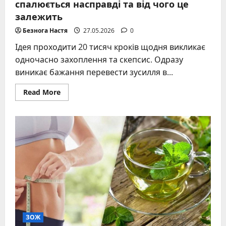
спалюється насправді та від чого це
залежить
Безнога Настя
27.05.2026
0
Ідея проходити 20 тисяч кроків щодня викликає
одночасно захоплення та скепсис. Одразу
виникає бажання перевести зусилля в...
Read
Read More
more
about
20
тисяч
кроків
–
скільки
калорій
спалюється
насправді
та
від
чого
це
залежить
ЗОЖ