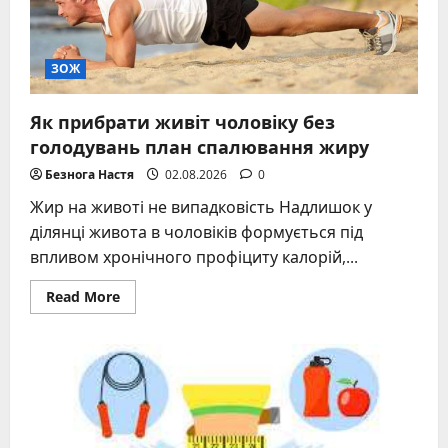
та
що
це
означає
для
ЗОЖ
організму
Як прибрати живіт чоловіку без
голодувань план спалювання жиру
Безнога Настя
02.08.2026
0
Жир на животі не випадковість Надлишок у
ділянці живота в чоловіків формується під
впливом хронічного профіциту калорій,...
Read
Read More
more
about
Як
прибрати
живіт
чоловіку
без
голодувань
план
спалювання