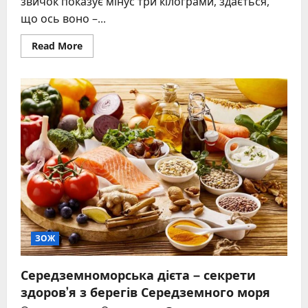
звичок показує мінус три кілограми, здається,
що ось воно –...
Read
Read More
more
about
Скільки
кілограмів
можна
скинути
за
тиждень
без
шкоди:
реальний
діапазон
та
безпечні
методи
ЗОЖ
Середземноморська дієта – секрети
здоров’я з берегів Середземного моря