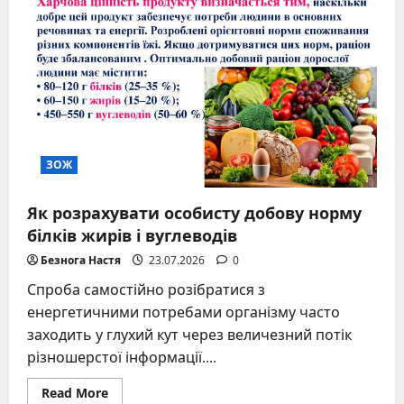
метаболізм
для
схуднення
–
вичерпний
посібник
із
доказовими
стратегіями
ЗОЖ
Як розрахувати особисту добову норму
білків жирів і вуглеводів
Безнога Настя
23.07.2026
0
Спроба самостійно розібратися з
енергетичними потребами організму часто
заходить у глухий кут через величезний потік
різношерстої інформації....
Read
Read More