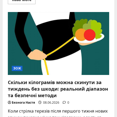
more
about
Точна
кількість
кроків
на
день
для
втрати
ваги
без
ілюзій
ЗОЖ
Скільки кілограмів можна скинути за
тиждень без шкоди: реальний діапазон
та безпечні методи
Безнога Настя
08.06.2026
0
Коли стрілка терезів після першого тижня нових