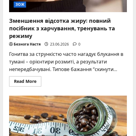
ЗОЖ
Зменшення відсотка жиру: повний
посібник з харчування, тренувань та
режиму
Безнога Настя
23.06.2026
0
Гонитва за стрункістю часто нагадує блукання в
тумані – орієнтири розмиті, а результати
непередбачувані. Типове бажання “скинути...
Read
Read More
more
about
Зменшення
відсотка
жиру:
повний
посібник
з
харчування,
тренувань
та
режиму