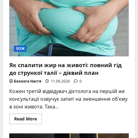
час
дієти
–
повний
перелік
дозволених
продуктів
та
правил
ЗОЖ
Як спалити жир на животі: повний гід
до стрункої талії – дієвий план
Безнога Настя
11.06.2026
0
Кожен третій відвідувач дієтолога на першій же
консультації озвучує запит на зменшення об’єму
в зоні живота. Така...
Read
Read More
more
about
Як
спалити