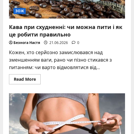
ЗОЖ
Кава при схудненні: чи можна пити і як
це робити правильно
Безнога Настя
21.06.2026
0
Кожен, хто серйозно замислювався над
зменшенням ваги, рано чи пізно стикався з
питанням: чи варто відмовлятися від...
Read
Read More
more
about
Кава
при
схудненні:
чи
можна
пити
і
як
це
робити
правильно