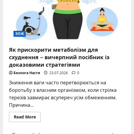
жиру
ЗОЖ
Як прискорити метаболізм для
схуднення – вичерпний посібник із
доказовими стратегіями
Безнога Настя
23.07.2026
0
Зниження ваги часто перетворюється на
боротьбу з власним організмом, коли стрілка
терезів завмирає всупереч усім обмеженням.
Причина...
Read
Read More
more
about
Як
прискорити