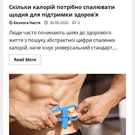
Скільки калорій потрібно спалювати
щодня для підтримки здоров’я
Безнога Настя
30.06.2026
0
Люди часто починають шлях до здорового
життя з пошуку абстрактної цифри спалених
калорій, наче існує універсальний стандарт,...
Read
Read More
more
about
Скільки
калорій
потрібно
спалювати
щодня
для
підтримки
здоров’я