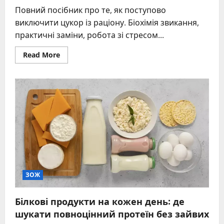
Повний посібник про те, як поступово
виключити цукор із раціону. Біохімія звикання,
практичні заміни, робота зі стресом...
Read
Read More
more
about
Відмова
від
цукру
без
зривів
та
шкоди
для
нервів
ЗОЖ
Білкові продукти на кожен день: де
шукати повноцінний протеїн без зайвих