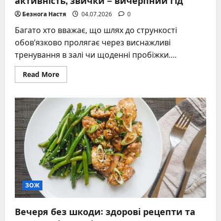
Безнога Настя
04.07.2026
0
Багато хто вважає, що шлях до стрункості
обовʼязково пролягає через виснажливі
тренування в залі чи щоденні пробіжки....
Read
Read More
more
about
Як
схуднути
без
тренувань:
харчування,
активність,
звички
–
вичерпний
гід
ЗОЖ
Вечеря без шкоди: здорові рецепти та