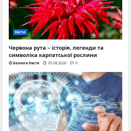
Квіти
Червона рута – історія, легенди та
символіка карпатської рослини
Безнога Настя
05.08.2026
0