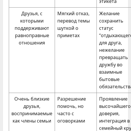
этикета
Друзья, с
Мягкий отказ,
Желание
которыми
перевод темы
сохранить
поддерживают
шуткой о
статус
равноправные
приметах
“отдыхающег
отношения
для друга,
нежелание
превращать
дружбу во
взаимные
бытовые
обязательств
Очень близкие
Разрешение
Проявление
друзья,
помочь, но
высочайшего
воспринимаемые
часто с
доверия,
как члены семьи
оговорками
интеграция в
семейный кру