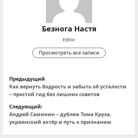
Безнога Настя
Editor
Просмотреть все записи
Н
Предыдущий
а
Как вернуть бодрость и забыть об усталости
– простой гид без лишних советов
в
Следующий:
и
Андрей Саминин – дубляж Тома Круза,
украинский актёр и путь к признанию
г