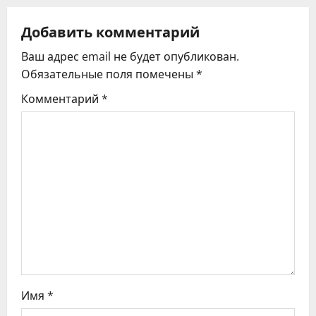
а
ц
Добавить комментарий
Ваш адрес email не будет опубликован.
и
Обязательные поля помечены
*
я
Комментарий
*
п
о
з
а
п
и
с
Имя
*