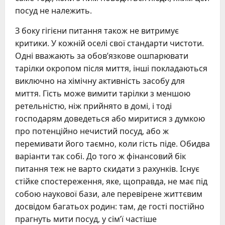
посуд не належить.
З боку гігієни питання також не витримує
критики. У кожній оселі свої стандарти чистоти.
Одні вважають за обов’язкове ошпарювати
тарілки окропом після миття, інші покладаються
виключно на хімічну активність засобу для
миття. Гість може вимити тарілки з меншою
ретельністю, ніж прийнято в домі, і тоді
господарям доведеться або миритися з думкою
про потенційно нечистий посуд, або ж
перемивати його таємно, коли гість піде. Обидва
варіанти так собі. До того ж фінансовий бік
питання теж не варто скидати з рахунків. Існує
стійке спостереження, яке, щоправда, не має під
собою наукової бази, але перевірене життєвим
досвідом багатьох родин: там, де гості постійно
прагнуть мити посуд, у сім’ї частіше