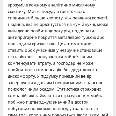
зрозуміле кожному аналітично мислячому
скептику. Миття посуду в гостях часто
спричиняє більше клопоту, ніж реальної користі.
Людина, яка не орієнтується на чужій кухні, може
випадково розбити дорогу річ, подряпати
антипригарне покриття металевою губкою або
пошкодити крихке скло. Це автоматично
ставить обох учасників у незручне становище:
гість ніяковіє і почувається зобов’язаним
компенсувати втрату, а господар не може
прийняти цю компенсацію без додаткового
дискомфорту. У підсумку приємний вечір
завершується довгим і неприємним фінансово-
психологічним осадом. Статистика страхових
компаній, які займаються страхуванням майна,
побіжно підтверджує: значний відсоток
побутових пошкоджень посуду трапляється
саме тоді, коли з ним поводяться люди, яким цей