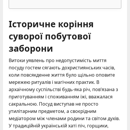
Історичне коріння
суворої побутової
заборони
Витоки уявлень про недопустимість миття
посуду гостем сягають дохристиянських часів,
коли повсякденне життя було щільно оповите
мережею ритуалів і магічних практик. В
архаїчному суспільстві будь-яка річ, пов’язана з
приготуванням і споживанням їжі, вважалася
сакральною. Посуд виступав не просто
утилітарним предметом, а своєрідним
медіатором між членами родини та світом духів.
У традиційній українській хаті піч, горщики,