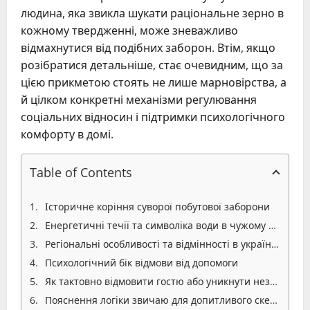
людина, яка звикла шукати раціональне зерно в
кожному твердженні, може зневажливо
відмахнутися від подібних заборон. Втім, якщо
розібратися детальніше, стає очевидним, що за
цією прикметою стоять не лише марновірства, а
й цілком конкретні механізми регулювання
соціальних відносин і підтримки психологічного
комфорту в домі.
Table of Contents
Історичне коріння суворої побутової заборони
Енергетичні течії та символіка води в чужому просторі
Регіональні особливості та відмінності в українських звичаях
Психологічний бік відмови від допомоги
Як тактовно відмовити гостю або уникнути незручності
Пояснення логіки звичаю для допитливого скептика