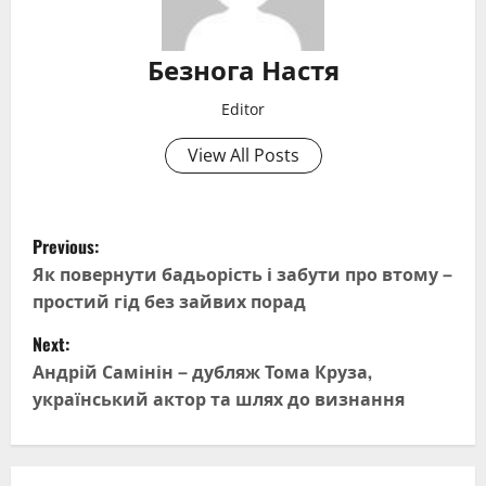
Безнога Настя
Editor
View All Posts
P
Previous:
o
Як повернути бадьорість і забути про втому –
простий гід без зайвих порад
s
Next:
t
Андрій Самінін – дубляж Тома Круза,
український актор та шлях до визнання
n
a