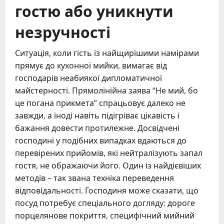
гостю або уникнути
незручності
Ситуація, коли гість із найщирішими намірами
прямує до кухонної мийки, вимагає від
господарів неабиякої дипломатичної
майстерності. Прямолінійна заява “Не мий, бо
це погана прикмета” спрацьовує далеко не
завжди, а іноді навіть підігріває цікавість і
бажання довести протилежне. Досвідчені
господині у подібних випадках вдаються до
перевірених прийомів, які нейтралізують запал
гостя, не ображаючи його. Один із найдієвіших
методів – так звана техніка переведення
відповідальності. Господиня може сказати, що
посуд потребує спеціального догляду: дороге
порцелянове покриття, специфічний мийний