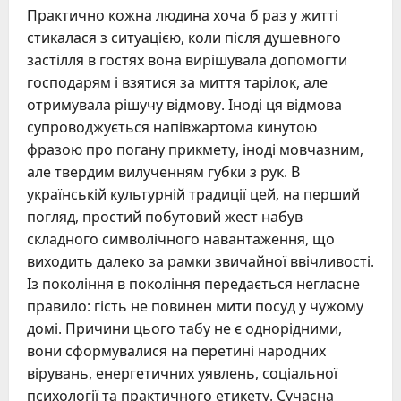
Практично кожна людина хоча б раз у житті
стикалася з ситуацією, коли після душевного
застілля в гостях вона вирішувала допомогти
господарям і взятися за миття тарілок, але
отримувала рішучу відмову. Іноді ця відмова
супроводжується напівжартома кинутою
фразою про погану прикмету, іноді мовчазним,
але твердим вилученням губки з рук. В
українській культурній традиції цей, на перший
погляд, простий побутовий жест набув
складного символічного навантаження, що
виходить далеко за рамки звичайної ввічливості.
Із покоління в покоління передається негласне
правило: гість не повинен мити посуд у чужому
домі. Причини цього табу не є однорідними,
вони сформувалися на перетині народних
вірувань, енергетичних уявлень, соціальної
психології та практичного етикету. Сучасна