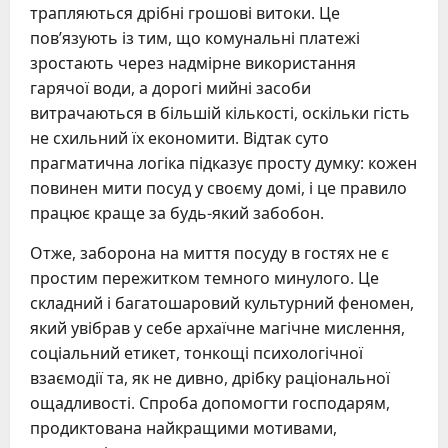
трапляються дрібні грошові витоки. Це
пов’язують із тим, що комунальні платежі
зростають через надмірне використання
гарячої води, а дорогі мийні засоби
витрачаються в більшій кількості, оскільки гість
не схильний їх економити. Відтак суто
прагматична логіка підказує просту думку: кожен
повинен мити посуд у своєму домі, і це правило
працює краще за будь-який забобон.
Отже, заборона на миття посуду в гостях не є
простим пережитком темного минулого. Це
складний і багатошаровий культурний феномен,
який увібрав у себе архаїчне магічне мислення,
соціальний етикет, тонкощі психологічної
взаємодії та, як не дивно, дрібку раціональної
ощадливості. Спроба допомогти господарям,
продиктована найкращими мотивами,