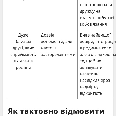
перетворювати
дружбу на
взаємні побутові
зобов’язання
Дуже
Дозвіл
Вияв найвищої
близькі
допомогти, але
довіри, інтеграція
друзі, яких
часто із
в родинне коло,
сприймають
застереженнями
але з оглядкою н
як членів
те, щоб не
родини
активувати
негативні
наслідки через
надмірну
відкритість
Як тактовно відмовити