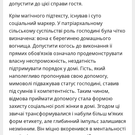
допустити до цієї справи гостя.
Крім магічного підтексту, існував і суто
соціальний маркер. У патріархальному
сільському суспільстві роль господині була чітко
визначена: вона є берегинею домашнього
вогнища. Допустити когось до виконання її
прямих обов’язків означало продемонструвати
власну неспроможність, нездатність
підтримувати порядок у домі. Гість, який
наполегливо пропонував свою допомогу,
мимоволі підважував статус господині, ставив
під сумнів її компетентність. Таким чином,
відмова приймати допомогу стала формою
захисту соціальної ролі жінки в домі. Згодом ці
звичаї трансформувалися і набули більш м’яких
форм етикету, але глибинний імпульс залишився
незмінним. Він міцно вкоренився в ментальності