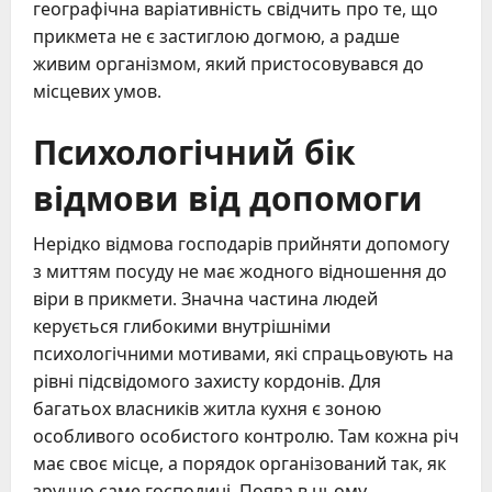
географічна варіативність свідчить про те, що
прикмета не є застиглою догмою, а радше
живим організмом, який пристосовувався до
місцевих умов.
Психологічний бік
відмови від допомоги
Нерідко відмова господарів прийняти допомогу
з миттям посуду не має жодного відношення до
віри в прикмети. Значна частина людей
керується глибокими внутрішніми
психологічними мотивами, які спрацьовують на
рівні підсвідомого захисту кордонів. Для
багатьох власників житла кухня є зоною
особливого особистого контролю. Там кожна річ
має своє місце, а порядок організований так, як
зручно саме господині. Поява в цьому