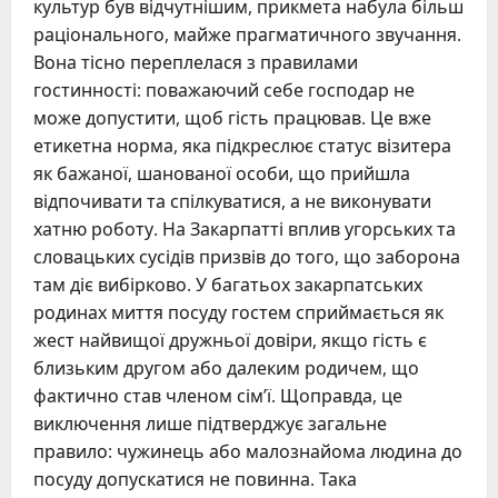
культур був відчутнішим, прикмета набула більш
раціонального, майже прагматичного звучання.
Вона тісно переплелася з правилами
гостинності: поважаючий себе господар не
може допустити, щоб гість працював. Це вже
етикетна норма, яка підкреслює статус візитера
як бажаної, шанованої особи, що прийшла
відпочивати та спілкуватися, а не виконувати
хатню роботу. На Закарпатті вплив угорських та
словацьких сусідів призвів до того, що заборона
там діє вибірково. У багатьох закарпатських
родинах миття посуду гостем сприймається як
жест найвищої дружньої довіри, якщо гість є
близьким другом або далеким родичем, що
фактично став членом сім’ї. Щоправда, це
виключення лише підтверджує загальне
правило: чужинець або малознайома людина до
посуду допускатися не повинна. Така