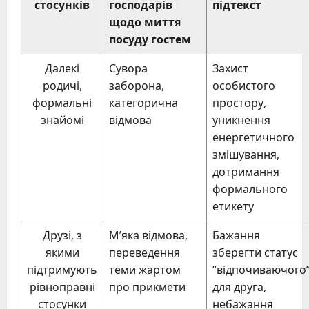
стосунків
господарів
підтекст
щодо миття
посуду гостем
Далекі
Сувора
Захист
родичі,
заборона,
особистого
формальні
категорична
простору,
знайомі
відмова
уникнення
енергетичного
змішування,
дотримання
формального
етикету
Друзі, з
М’яка відмова,
Бажання
якими
переведення
зберегти статус
підтримують
теми жартом
“відпочиваючого
рівноправні
про прикмети
для друга,
стосунки
небажання