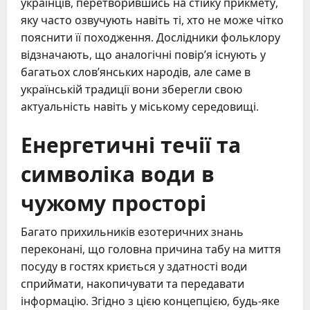
українців, перетворившись на стійку прикмету,
яку часто озвучують навіть ті, хто не може чітко
пояснити її походження. Дослідники фольклору
відзначають, що аналогічні повір’я існують у
багатьох слов’янських народів, але саме в
українській традиції вони зберегли свою
актуальність навіть у міському середовищі.
Енергетичні течії та
символіка води в
чужому просторі
Багато прихильників езотеричних знань
переконані, що головна причина табу на миття
посуду в гостях криється у здатності води
сприймати, накопичувати та передавати
інформацію. Згідно з цією концепцією, будь-яке