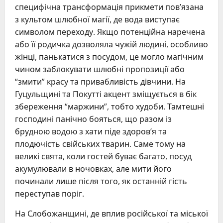
специфічна трансформація прикмети пов’язана
з культом шлюбної магії, де вода виступає
символом переходу. Якщо потенційна наречена
або її родичка дозволяла чужій людині, особливо
жінці, панькатися з посудом, це могло магічним
чином заблокувати шлюбні пропозиції або
“змити” красу та привабливість дівчини. На
Гуцульщині та Покутті акцент зміщується в бік
збереження “маржини”, тобто худоби. Тамтешні
господині панічно бояться, що разом із
брудною водою з хати піде здоров’я та
плодючість свійських тварин. Саме тому на
великі свята, коли гостей буває багато, посуд
акумулювали в ночовках, але мити його
починали лише після того, як останній гість
переступав поріг.
На Слобожанщині, де вплив російської та міської