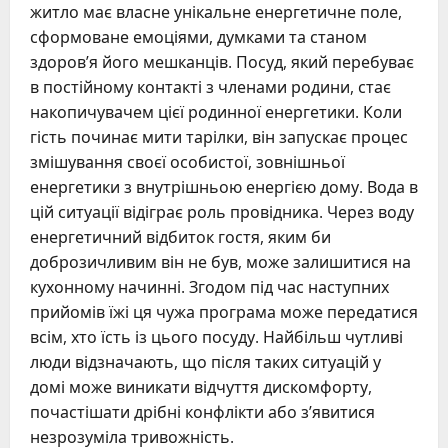
житло має власне унікальне енергетичне поле,
сформоване емоціями, думками та станом
здоров’я його мешканців. Посуд, який перебуває
в постійному контакті з членами родини, стає
накопичувачем цієї родинної енергетики. Коли
гість починає мити тарілки, він запускає процес
змішування своєї особистої, зовнішньої
енергетики з внутрішньою енергією дому. Вода в
цій ситуації відіграє роль провідника. Через воду
енергетичний відбиток гостя, яким би
доброзичливим він не був, може залишитися на
кухонному начинні. Згодом під час наступних
прийомів їжі ця чужа програма може передатися
всім, хто їсть із цього посуду. Найбільш чутливі
люди відзначають, що після таких ситуацій у
домі може виникати відчуття дискомфорту,
почастішати дрібні конфлікти або з’явитися
незрозуміла тривожність.