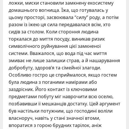
ложки, миски становили замкнену екосистему
домашнього вогнища. Їжа, що готувалась у
цьому просторі, засвоювала “силу” роду, а потім
разом із їжею ця сила передавалася всім, хто
сидів за столом. Коли стороння людина
торкалася до миття посуду, виникав ризик
символічного руйнування цієї замкненої
системи. Вважалося, що вода під час миття
змиває не лише залишки страв, а й нашарування
добробуту, здоров’я та сімейної злагоди.
Особливо гостро це сприймалося, якщо гостем
була людина з поганими намірами або
заздрісник. Його контакт із ключовими
предметами побуту міг наврочити всю оселю,
позбавивши її мешканців достатку. Цей аргумент
був настільки потужним, що господині воліли
власноруч, навіть у стані значної втоми,
впоратися з горою брудних тарілок, аніж