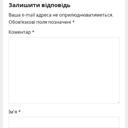
v
Залишити відповідь
Ваша e-mail адреса не оприлюднюватиметься.
i
Обов’язкові поля позначені
*
g
Коментар
*
a
t
i
o
n
Ім'я
*