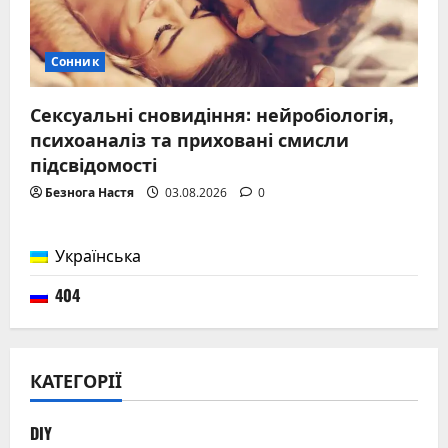
Сонник
Сексуальні сновидіння: нейробіологія,
психоаналіз та приховані смисли
підсвідомості
Безнога Настя
03.08.2026
0
Українська
404
КАТЕГОРІЇ
DIY