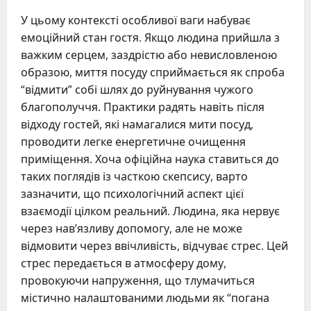
У цьому контексті особливої ваги набуває
емоційний стан гостя. Якщо людина прийшла з
важким серцем, заздрістю або невисловленою
образою, миття посуду сприймається як спроба
“відмити” собі шлях до руйнування чужого
благополуччя. Практики радять навіть після
відходу гостей, які намагалися мити посуд,
проводити легке енергетичне очищення
приміщення. Хоча офіційна наука ставиться до
таких поглядів із часткою скепсису, варто
зазначити, що психологічний аспект цієї
взаємодії цілком реальний. Людина, яка нервує
через нав’язливу допомогу, але не може
відмовити через ввічливість, відчуває стрес. Цей
стрес передається в атмосферу дому,
провокуючи напруження, що тлумачиться
містично налаштованими людьми як “погана