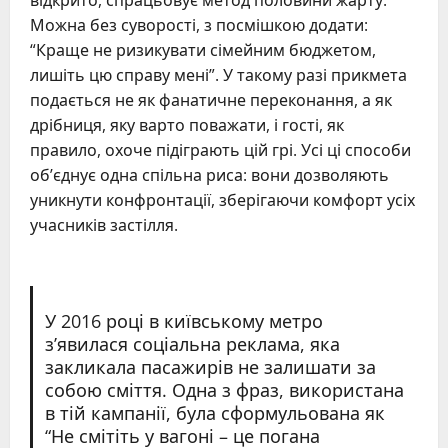
відкрито, спрацьовує метод половини жарту.
Можна без суворості, з посмішкою додати:
“Краще не ризикувати сімейним бюджетом,
лишіть цю справу мені”. У такому разі прикмета
подається не як фанатичне переконання, а як
дрібниця, яку варто поважати, і гості, як
правило, охоче підіграють цій грі. Усі ці способи
об’єднує одна спільна риса: вони дозволяють
уникнути конфронтації, зберігаючи комфорт усіх
учасників застілля.
У 2016 році в київському метро
з’явилася соціальна реклама, яка
закликала пасажирів не залишати за
собою сміття. Одна з фраз, використана
в тій кампанії, була сформульована як
“Не смітіть у вагоні – це погана