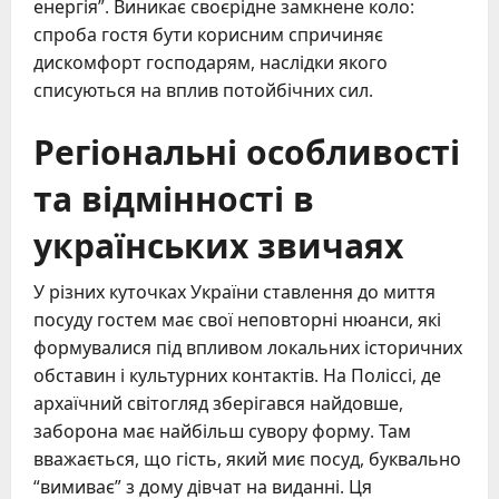
енергія”. Виникає своєрідне замкнене коло:
спроба гостя бути корисним спричиняє
дискомфорт господарям, наслідки якого
списуються на вплив потойбічних сил.
Регіональні особливості
та відмінності в
українських звичаях
У різних куточках України ставлення до миття
посуду гостем має свої неповторні нюанси, які
формувалися під впливом локальних історичних
обставин і культурних контактів. На Поліссі, де
архаїчний світогляд зберігався найдовше,
заборона має найбільш сувору форму. Там
вважається, що гість, який миє посуд, буквально
“вимиває” з дому дівчат на виданні. Ця