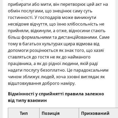
прибирати або мити, він перетворює цей акт на
обмін послугами, що знецінює саму суть
гостинності. У господарів може виникнути
несвідоме відчуття, що їхню хлібосольність не
прийняли, відкинули, а отже, відносини стають
більш формальними та дистанційованими. Саме
тому в багатьох культурах щира відмова від
допомоги розцінюється як знак того, що хазяї
ставляться до гостя не як до найманого
працівника, а як до рідної людини, якій раді
надати послугу безоплатно. Це парадоксальним
чином зближує людей, хоча ззовні виглядає як
відштовхування доброго наміру.
Відмінності у сприйнятті правила залежно
від типу взаємин
Тип
Позиція
Прихований