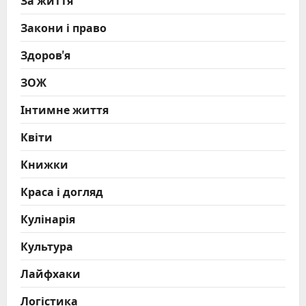
За життя
Закони і право
Здоров'я
ЗОЖ
Інтимне життя
Квіти
Книжки
Краса і догляд
Кулінарія
Культура
Лайфхаки
Логістика