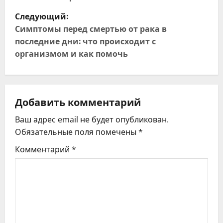
в
Следующий:
и
Симптомы перед смертью от рака в
последние дни: что происходит с
г
организмом и как помочь
а
ц
Добавить комментарий
и
Ваш адрес email не будет опубликован.
я
Обязательные поля помечены
*
Комментарий
*
п
о
з
а