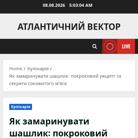
Skip
08.08.2026
5:03:06 AM
to
content
АТЛАНТИЧНИЙ ВЕКТОР
LIVE
Home
Кулінарія
Як замаринувати шашлик: покроковий рецепт та
секрети соковитого м’яса
Кулінарія
Як замаринувати
шашлик: покроковий