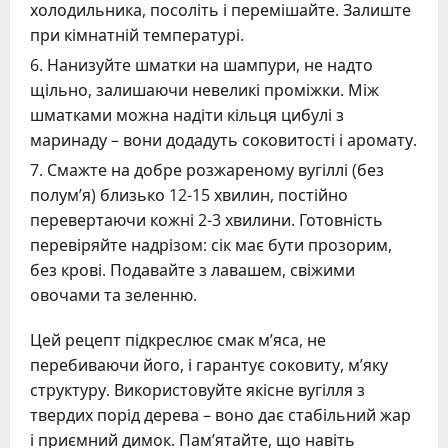
холодильника, посоліть і перемішайте. Залиште
при кімнатній температурі.
Нанизуйте шматки на шампури, не надто
щільно, залишаючи невеликі проміжки. Між
шматками можна надіти кільця цибулі з
маринаду – вони додадуть соковитості і аромату.
Смажте на добре розжареному вугіллі (без
полум’я) близько 12-15 хвилин, постійно
перевертаючи кожні 2-3 хвилини. Готовність
перевіряйте надрізом: сік має бути прозорим,
без крові. Подавайте з лавашем, свіжими
овочами та зеленню.
Цей рецепт підкреслює смак м’яса, не
перебиваючи його, і гарантує соковиту, м’яку
структуру. Використовуйте якісне вугілля з
твердих порід дерева – воно дає стабільний жар
і приємний димок. Пам’ятайте, що навіть