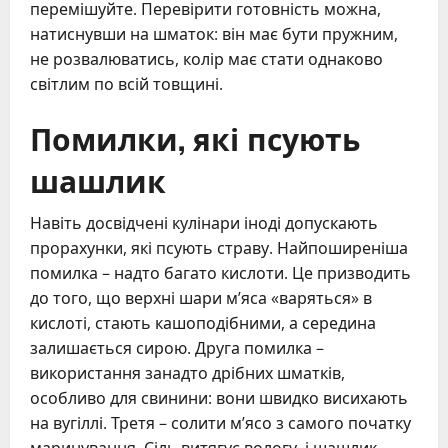
перемішуйте. Перевірити готовність можна,
натиснувши на шматок: він має бути пружним,
не розвалюватись, колір має стати однаково
світлим по всій товщині.
Помилки, які псують
шашлик
Навіть досвідчені кулінари іноді допускають
прорахунки, які псують страву. Найпоширеніша
помилка – надто багато кислоти. Це призводить
до того, що верхні шари м’яса «варяться» в
кислоті, стають кашоподібними, а середина
залишається сирою. Друга помилка –
використання занадто дрібних шматків,
особливо для свинини: вони швидко висихають
на вугіллі. Третя – солити м’ясо з самого початку