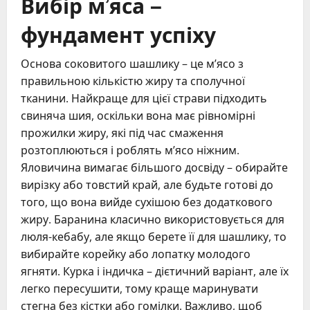
Вибір м’яса –
фундамент успіху
Основа соковитого шашлику – це м’ясо з
правильною кількістю жиру та сполучної
тканини. Найкраще для цієї страви підходить
свиняча шия, оскільки вона має рівномірні
прожилки жиру, які під час смаження
розтоплюються і роблять м’ясо ніжним.
Яловичина вимагає більшого досвіду – обирайте
вирізку або товстий край, але будьте готові до
того, що вона вийде сухішою без додаткового
жиру. Баранина класично використовується для
люля-кебабу, але якщо берете її для шашлику, то
вибирайте корейку або лопатку молодого
ягняти. Курка і індичка – дієтичний варіант, але їх
легко пересушити, тому краще маринувати
стегна без кістки або гомілки. Важливо, щоб