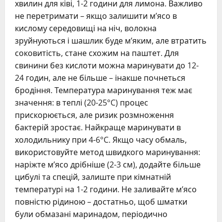
хвилин для ківі, 1-2 години для лимона. Важливо
не перетримати – якщо залишити м’ясо в
кислому середовищі на ніч, волокна
зруйнуються і шашлик буде м’яким, але втратить
соковитість, стане схожим на паштет. Для
свинини без кислоти можна маринувати до 12-
24 годин, але не більше – інакше почнеться
бродіння. Температура маринування теж має
значення: в теплі (20-25°C) процес
прискорюється, але ризик розмноження
бактерій зростає. Найкраще маринувати в
холодильнику при 4-6°C. Якщо часу обмаль,
використовуйте метод швидкого маринування:
наріжте м’ясо дрібніше (2-3 см), додайте більше
цибулі та спецій, залиште при кімнатній
температурі на 1-2 години. Не заливайте м’ясо
повністю рідиною – достатньо, щоб шматки
були обмазані маринадом, періодично