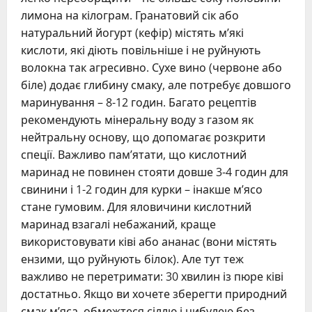
лимона на кілограм. Гранатовий сік або
натуральний йогурт (кефір) містять м’які
кислоти, які діють повільніше і не руйнують
волокна так агресивно. Сухе вино (червоне або
біле) додає глибину смаку, але потребує довшого
маринування – 8-12 годин. Багато рецептів
рекомендують мінеральну воду з газом як
нейтральну основу, що допомагає розкрити
спеції. Важливо пам’ятати, що кислотний
маринад не повинен стояти довше 3-4 годин для
свинини і 1-2 годин для курки – інакше м’ясо
стане гумовим. Для яловичини кислотний
маринад взагалі небажаний, краще
використовувати ківі або ананас (вони містять
ензими, що руйнують білок). Але тут теж
важливо не перетримати: 30 хвилин із пюре ківі
достатньо. Якщо ви хочете зберегти природний
смак м’яса, обмежтеся сіллю і цибулею без