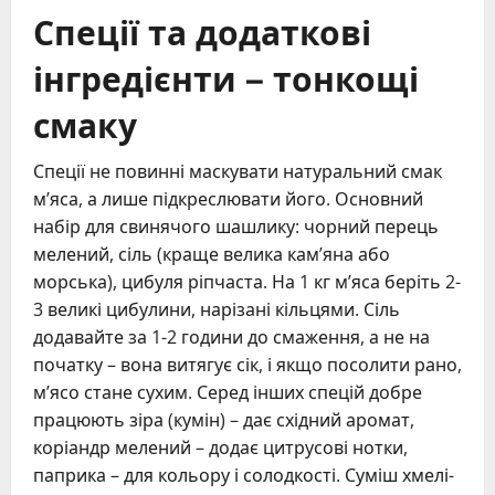
Спеції та додаткові
інгредієнти – тонкощі
смаку
Спеції не повинні маскувати натуральний смак
м’яса, а лише підкреслювати його. Основний
набір для свинячого шашлику: чорний перець
мелений, сіль (краще велика кам’яна або
морська), цибуля ріпчаста. На 1 кг м’яса беріть 2-
3 великі цибулини, нарізані кільцями. Сіль
додавайте за 1-2 години до смаження, а не на
початку – вона витягує сік, і якщо посолити рано,
м’ясо стане сухим. Серед інших спецій добре
працюють зіра (кумін) – дає східний аромат,
коріандр мелений – додає цитрусові нотки,
паприка – для кольору і солодкості. Суміш хмелі-