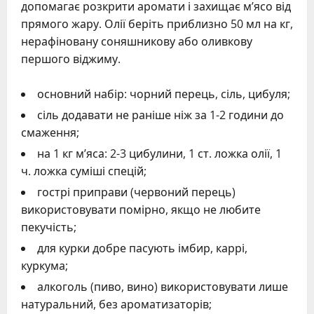
допомагає розкрити аромати і захищає м’ясо від
прямого жару. Олії беріть приблизно 50 мл на кг,
нерафіновану соняшникову або оливкову
першого віджиму.
основний набір: чорний перець, сіль, цибуля;
сіль додавати не раніше ніж за 1-2 години до
смаження;
на 1 кг м’яса: 2-3 цибулини, 1 ст. ложка олії, 1
ч. ложка суміші спецій;
гострі приправи (червоний перець)
використовувати помірно, якщо не любите
пекучість;
для курки добре пасують імбир, каррі,
куркума;
алкоголь (пиво, вино) використовувати лише
натуральний, без ароматизаторів;