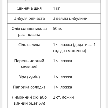
Свиняча шия
1 кг
Цибуля ріпчаста
3 великі цибулини
Олія соняшникова
50 мл
рафінована
Сіль велика
1 ч. ложка (додати за 1
год до смаження)
Перець чорний
1 ч. ложка
мелений
Зіра (кумін)
1 ч. ложка
Паприка солодка
1 ч. ложка
Лимонний сік (або
2 ст. ложки
винний оцет 6%)