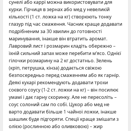
сунелі або каррі можна використовувати для
курки. Гірчиця в зернах або мед у невеликій
кількості (1 ст. ложка на кг) створюють тонку
глазур під час смаження. Часник краще додавати
подрібненим за 30 хвилин до готовності
маринування, інакше він втратить аромат.
Лавровий лист і розмарин кладіть обережно –
їхній сильний запах може перебити м’ясо. Однієї
гілочки розмарину на 2 кг достатньо. Зелень
(кріп, петрушка, кінза) додається свіжою
безпосередньо перед смаженням або як гарнір.
Деякі кухарі рекомендують додавати трохи
соєвого соусу (1-2 ст. ложки на кг) – він посилює
умамі і дає гарну скоринку. Але не пересоліть –
соус солоний сам по собі. Цукор або мед не
варто додавати більше 1 чайної ложки, інакше
шашлик буде підгоряти. Спеції краще змішати з
олією (рослинною або оливковою) – жир