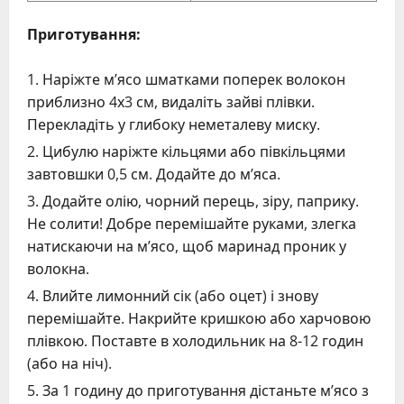
Приготування:
Наріжте м’ясо шматками поперек волокон
приблизно 4х3 см, видаліть зайві плівки.
Перекладіть у глибоку неметалеву миску.
Цибулю наріжте кільцями або півкільцями
завтовшки 0,5 см. Додайте до м’яса.
Додайте олію, чорний перець, зіру, паприку.
Не солити! Добре перемішайте руками, злегка
натискаючи на м’ясо, щоб маринад проник у
волокна.
Влийте лимонний сік (або оцет) і знову
перемішайте. Накрийте кришкою або харчовою
плівкою. Поставте в холодильник на 8-12 годин
(або на ніч).
За 1 годину до приготування дістаньте м’ясо з