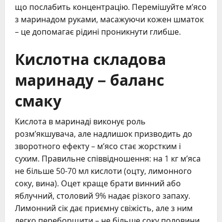
що послабить концентрацію. Перемішуйте м’ясо
з маринадом руками, масажуючи кожен шматок
– це допомагає рідині проникнути глибше.
Кислотна складова
маринаду – баланс
смаку
Кислота в маринаді виконує роль
розм’якшувача, але надлишок призводить до
зворотного ефекту – м’ясо стає жорстким і
сухим. Правильне співвідношення: на 1 кг м’яса
не більше 50-70 мл кислоти (оцту, лимонного
соку, вина). Оцет краще брати винний або
яблучний, столовий 9% надає різкого запаху.
Лимонний сік дає приємну свіжість, але з ним
легко переборщити – не більше соку половини