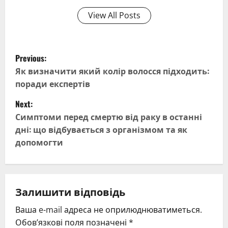
View All Posts
P
Previous:
o
Як визначити який колір волосся підходить:
поради експертів
s
Next:
t
Симптоми перед смертю від раку в останні
дні: що відбувається з організмом та як
n
допомогти
a
v
Залишити відповідь
i
Ваша e-mail адреса не оприлюднюватиметься.
g
Обов’язкові поля позначені
*