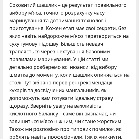
Соковитий шашлик – це результат правильного
вибору м’яса, точного розрахунку часу
маринування та дотримання технології
приготування. Кожен етап має свої секрети, без
яких навіть найдорожче м’ясо перетвориться на
суху гумову підошву. Більшість невдач
трапляється через нехтування базовими
правилами маринування. У цій статті ми
детально розберемо всі нюанси: від вибору
шматка до моменту, коли шашлик опиняється на
столі. Тут зібрано перевірені рекомендації
кухарів та досвідчених мангальників, які
допоможуть вам готувати ідеальну страву
щоразу. Зверніть увагу на важливість
кислотного балансу – саме він визначає, чи
залишиться м’ясо ніжним, чи стане жорстким.
Також ми розповімо про типових помилок, які
роблять навіть професіонали, і як їх уникнути.