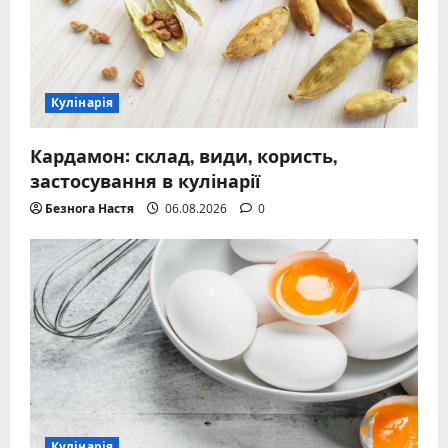
Кулінарія
Кардамон: склад, види, користь,
застосування в кулінарії
Безнога Настя
06.08.2026
0
Кулінарія