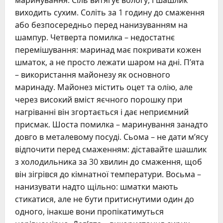
маринування. Сіль витягує вологу, і шашлик
виходить сухим. Соліть за 1 годину до смаження
або безпосередньо перед нанизуванням на
шампур. Четверта помилка – недостатнє
перемішування: маринад має покривати кожен
шматок, а не просто лежати шаром на дні. П’ята
– використання майонезу як основного
маринаду. Майонез містить оцет та олію, але
через високий вміст яєчного порошку при
нагріванні він згортається і дає неприємний
присмак. Шоста помилка – маринування занадто
довго в металевому посуді. Сьома – не дати м’ясу
відпочити перед смаженням: діставайте шашлик
з холодильника за 30 хвилин до смаження, щоб
він зігрівся до кімнатної температури. Восьма –
нанизувати надто щільно: шматки мають
стикатися, але не бути притиснутими один до
одного, інакше вони пропікатимуться