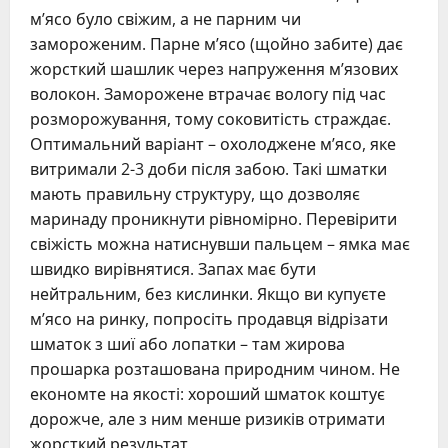
м’ясо було свіжим, а не парним чи
замороженим. Парне м’ясо (щойно забите) дає
жорсткий шашлик через напруження м’язових
волокон. Заморожене втрачає вологу під час
розморожування, тому соковитість страждає.
Оптимальний варіант – охолоджене м’ясо, яке
витримали 2-3 доби після забою. Такі шматки
мають правильну структуру, що дозволяє
маринаду проникнути рівномірно. Перевірити
свіжість можна натиснувши пальцем – ямка має
швидко вирівнятися. Запах має бути
нейтральним, без кислинки. Якщо ви купуєте
м’ясо на ринку, попросіть продавця відрізати
шматок з шиї або лопатки – там жирова
прошарка розташована природним чином. Не
економте на якості: хороший шматок коштує
дорожче, але з ним менше ризиків отримати
жорсткий результат.