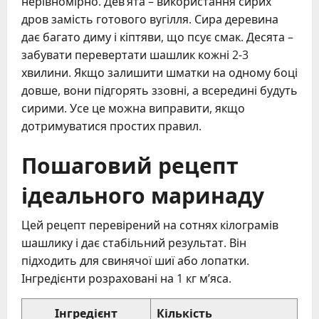
нерівномірно. Дев’ята – використання сирих
дров замість готового вугілля. Сира деревина
дає багато диму і кіптяви, що псує смак. Десята –
забувати перевертати шашлик кожні 2-3
хвилини. Якщо залишити шматки на одному боці
довше, вони підгорять ззовні, а всередині будуть
сирими. Усе це можна виправити, якщо
дотримуватися простих правил.
Пошаговий рецепт
ідеального маринаду
Цей рецепт перевірений на сотнях кілограмів
шашлику і дає стабільний результат. Він
підходить для свинячої шиї або лопатки.
Інгредієнти розраховані на 1 кг м’яса.
Інгредієнт
Кількість