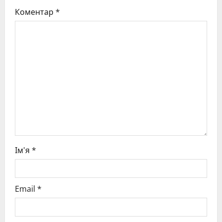
Коментар
*
a
t
i
o
n
Ім'я
*
Email
*