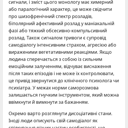
сигнали, і зміст цього монологу має химерний
або паралогічний характер, це може свідчити
про шизофренічний спектр розладів,
біполярний афективний розлад у маніакальній
фазі або тяжкий обсесивно-компульсивний
розлад. Також сигналом тривоги є супровід
самодіалогу інтенсивним страхом, агресією або
вираженими вегетативними реакціями. Якщо
людина сперечається з собою із сильним
емоційним залученням, відчуває виснаження
після таких епізодів і не може їх контролювати,
це привід звернутися до клінічного психолога чи
психіатра. У межах норми саморозмова
залишається гнучким інструментом, який можна
ввімкнути й вимкнути за бажанням.
Окремо варто розглянути дисоціативні стани.
Іноді люди описують свій самодіалог як
спілкування різних частин особистості, що