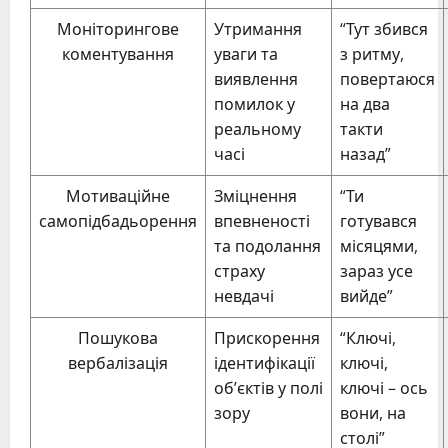
Моніторингове
Утримання
“Тут збився
коментування
уваги та
з ритму,
виявлення
повертаюся
помилок у
на два
реальному
такти
часі
назад”
Мотиваційне
Зміцнення
“Ти
самопідбадьорення
впевненості
готувався
та подолання
місяцями,
страху
зараз усе
невдачі
вийде”
Пошукова
Прискорення
“Ключі,
вербалізація
ідентифікації
ключі,
об’єктів у полі
ключі – ось
зору
вони, на
столі”