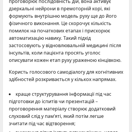
проговорює послідовність дій, вона активує
дзеркальні нейрони в премоторній корі, які
формують внутрішню модель руху ще до його
фізичного виконання. Це скорочує кількість
помилок на початкових етапах і прискорює
автоматизацію навику. Такий підхід
застосовують у відновлювальній медицині після
інсультів, коли пацієнта просять уголос
описувати кожен етап руху ураженою кінцівкою.
Користь голосового самодіалогу для когнітивних
здібностей розкривається у кількох напрямах.
краще структурування інформації під час
підготовки до іспитів чи презентацій –
проговорення матеріалу створює додатковий
слуховий слід у пам’яті, який потім легше
зчитати під час відтворення;