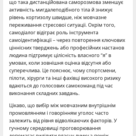
що така дистанційована саморозмова зменшує
активність мигдалеподібного тіла й знижує
рівень кортизолу швидше, ніж мовчазне
переживання стресової ситуації. Окрім того,
самодіалог відіграє роль інструмента
самоідентифікації – через повторення ключових
ціннісних тверджень або професійних настанов
людина підтримує цілісність власного “я” в
умовах, коли зовнішня оцінка відсутня або
суперечлива. Це пояснює, чому спортсмени,
пілоти, хірурги та інші фахівці високого ризику
вдаються до голосових самокоманд під час
виконання складних завдань.
Цікаво, що вибір між мовчазним внутрішнім
промовлянням і говорінням уголос часто
залежить від рівня відволікаючих факторів. У
гучному середовищі проговорювання
допомагає виділити власну думку з-поміж