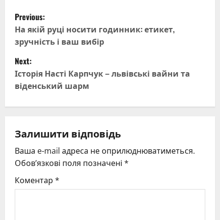
P
Previous:
o
На якій руці носити годинник: етикет,
зручність і ваш вибір
s
Next:
t
Історія Насті Карпчук – львівські вайни та
віденський шарм
n
a
v
Залишити відповідь
Ваша e-mail адреса не оприлюднюватиметься.
i
Обов’язкові поля позначені
*
g
Коментар
*
a
t