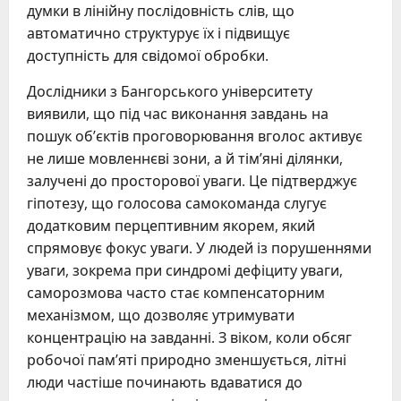
думки в лінійну послідовність слів, що
автоматично структурує їх і підвищує
доступність для свідомої обробки.
Дослідники з Бангорського університету
виявили, що під час виконання завдань на
пошук об’єктів проговорювання вголос активує
не лише мовленнєві зони, а й тім’яні ділянки,
залучені до просторової уваги. Це підтверджує
гіпотезу, що голосова самокоманда слугує
додатковим перцептивним якорем, який
спрямовує фокус уваги. У людей із порушеннями
уваги, зокрема при синдромі дефіциту уваги,
саморозмова часто стає компенсаторним
механізмом, що дозволяє утримувати
концентрацію на завданні. З віком, коли обсяг
робочої пам’яті природно зменшується, літні
люди частіше починають вдаватися до