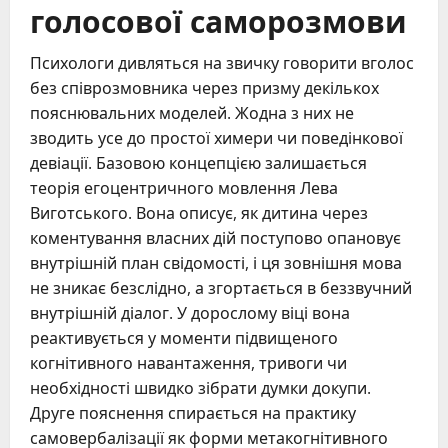
голосової саморозмови
Психологи дивляться на звичку говорити вголос
без співрозмовника через призму декількох
пояснювальних моделей. Жодна з них не
зводить усе до простої химери чи поведінкової
девіації. Базовою концепцією залишається
теорія егоцентричного мовлення Лева
Виготського. Вона описує, як дитина через
коментування власних дій поступово опановує
внутрішній план свідомості, і ця зовнішня мова
не зникає безслідно, а згортається в беззвучний
внутрішній діалог. У дорослому віці вона
реактивується у моменти підвищеного
когнітивного навантаження, тривоги чи
необхідності швидко зібрати думки докупи.
Друге пояснення спирається на практику
самовербалізації як форми метакогнітивного