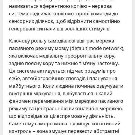
називається еферентною копією – нервова
система надсилає копію моторної команди до
сенсорних ділянок, щоб відрізнити самостійно
генеровані сигнали від зовнішніх стимулів.
Ключову роль у самодіалозі відіграє мережа
пасивного режиму мозку (default mode network),
яка включає медіальну префронтальну кору,
задню поясну кору та нижню тім’яну часточку.
Ця система активується під час роздумів про
себе, автобіографічних спогадів і планування
майбутнього. Коли людина починає озвучувати
внутрішні міркування, відбувається цікавий
феномен перемикання між мережею пасивного
режиму та центральною виконавчою мережею,
що відповідає за цілеспрямовану діяльність.
Саме тому саморозмова підвищує когнітивний
контроль – вона змушує перевести абстрактні