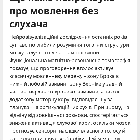
про мовлення без
слухача
Нейровізуалізаційні дослідження останніх років
суттєво поглибили розуміння того, які структури
мозку залучені під час саморозмови.
Функціональна магнітно-резонансна томографія
показує, що проговорення вголос активує
класичну мовленнєву мережу – зону Брока в
нижній лобовій звивині, зону Верніке у задній
частині верхньої скроневої звивини, а також
додаткову моторну кору, відповідальну за
планування артикуляційних рухів. При цьому, на
відміну від зовнішньої розмови, спостерігається
знижена активація слухової кори, оскільки мозок
прогнозує сенсорні наслідки власного голосу й
частково пригнічує їх обробку. Цей механізм