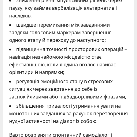
зниження рівня імпульсивних рішень через
паузу, яку займає вербалізація альтернатив і
наслідків;
швидше перемикання між завданнями
завдяки голосовим маркерам завершення
одного етапу й переходу до наступного;
підвищення точності просторових операцій –
навігація незнайомою місцевістю стає
ефективнішою, коли людина вголос називає
орієнтири й напрямки;
регуляція емоційного стану в стресових
ситуаціях через звертання до себе із
заспокійливими або підбадьорливими фразами;
збільшення тривалості утримання уваги на
монотонних завданнях за рахунок перетворення
нудної активності на діалог із собою.
Варто розрізняти спонтанний самодіалог і