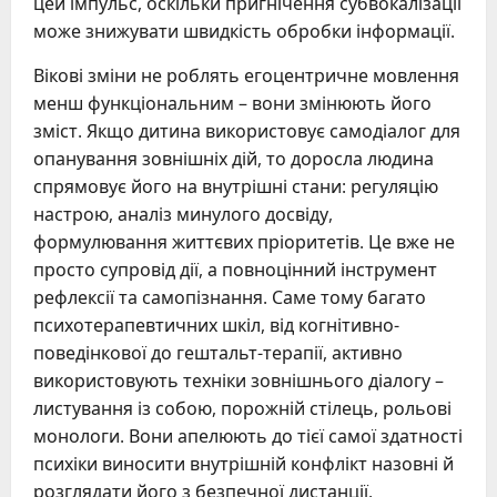
цей імпульс, оскільки пригнічення субвокалізації
може знижувати швидкість обробки інформації.
Вікові зміни не роблять егоцентричне мовлення
менш функціональним – вони змінюють його
зміст. Якщо дитина використовує самодіалог для
опанування зовнішніх дій, то доросла людина
спрямовує його на внутрішні стани: регуляцію
настрою, аналіз минулого досвіду,
формулювання життєвих пріоритетів. Це вже не
просто супровід дії, а повноцінний інструмент
рефлексії та самопізнання. Саме тому багато
психотерапевтичних шкіл, від когнітивно-
поведінкової до гештальт-терапії, активно
використовують техніки зовнішнього діалогу –
листування із собою, порожній стілець, рольові
монологи. Вони апелюють до тієї самої здатності
психіки виносити внутрішній конфлікт назовні й
розглядати його з безпечної дистанції.