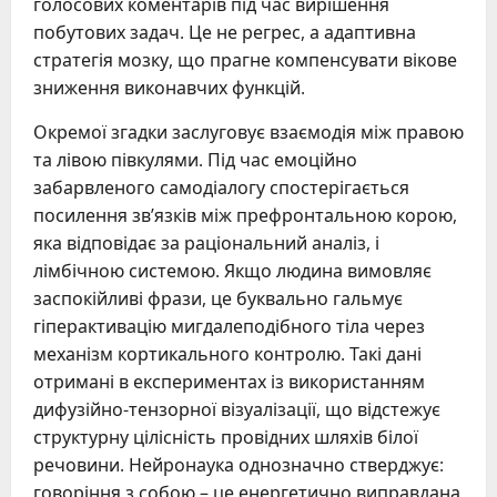
голосових коментарів під час вирішення
побутових задач. Це не регрес, а адаптивна
стратегія мозку, що прагне компенсувати вікове
зниження виконавчих функцій.
Окремої згадки заслуговує взаємодія між правою
та лівою півкулями. Під час емоційно
забарвленого самодіалогу спостерігається
посилення зв’язків між префронтальною корою,
яка відповідає за раціональний аналіз, і
лімбічною системою. Якщо людина вимовляє
заспокійливі фрази, це буквально гальмує
гіперактивацію мигдалеподібного тіла через
механізм кортикального контролю. Такі дані
отримані в експериментах із використанням
дифузійно-тензорної візуалізації, що відстежує
структурну цілісність провідних шляхів білої
речовини. Нейронаука однозначно стверджує:
говоріння з собою – це енергетично виправдана