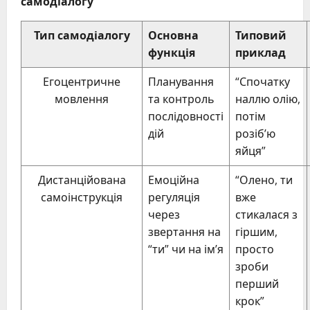
самодіалогу
Тип самодіалогу
Основна
Типовий
функція
приклад
Егоцентричне
Планування
“Спочатку
мовлення
та контроль
наллю олію,
послідовності
потім
дій
розіб’ю
яйця”
Дистанційована
Емоційна
“Олено, ти
самоінструкція
регуляція
вже
через
стикалася з
звертання на
гіршим,
“ти” чи на ім’я
просто
зроби
перший
крок”