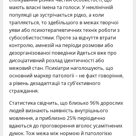
мають власні імена та голоси. У неклінічній
популяції це зустрічається рідко, а коли
трапляється, то здебільшого в межах творчої
уяви або психотерапевтичних технік роботи з
субособистостями. Проте за відчуття втрати
контролю, амнезій на періоди розмови або
дезорганізованої поведінки йдеться вже про
дисоціативний розлад ідентичності або
межовий стан. Психіатри наголошують, що
основний маркер патології – не факт говоріння,
а рівень дезадаптації та суб’єктивного
страждання.
Статистика свідчить, що близько 96% дорослих
людей визнають наявність внутрішнього
мовлення, а приблизно 25% періодично
вдаються до проговорення вголос усамітнених
думок. Тож межа між нормою й патологією