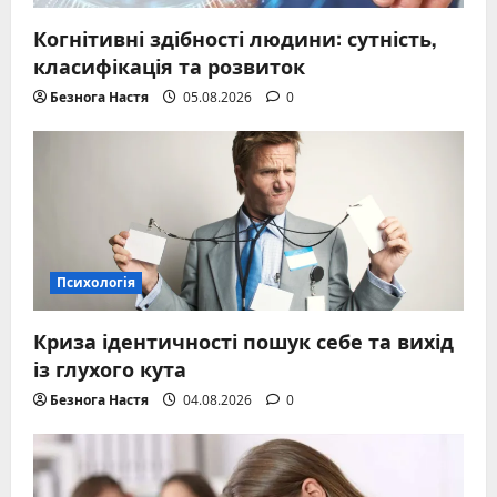
Когнітивні здібності людини: сутність,
класифікація та розвиток
Безнога Настя
05.08.2026
0
Психологія
Криза ідентичності пошук себе та вихід
із глухого кута
Безнога Настя
04.08.2026
0