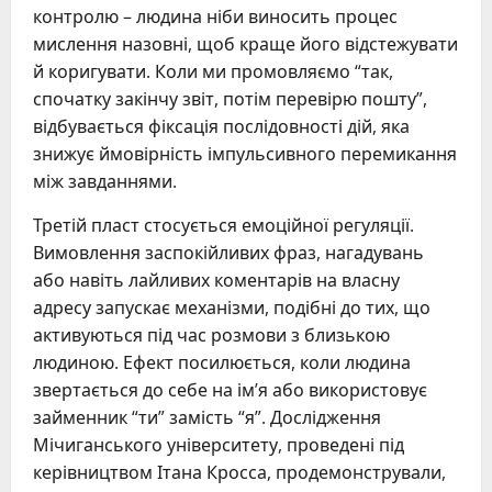
контролю – людина ніби виносить процес
мислення назовні, щоб краще його відстежувати
й коригувати. Коли ми промовляємо “так,
спочатку закінчу звіт, потім перевірю пошту”,
відбувається фіксація послідовності дій, яка
знижує ймовірність імпульсивного перемикання
між завданнями.
Третій пласт стосується емоційної регуляції.
Вимовлення заспокійливих фраз, нагадувань
або навіть лайливих коментарів на власну
адресу запускає механізми, подібні до тих, що
активуються під час розмови з близькою
людиною. Ефект посилюється, коли людина
звертається до себе на ім’я або використовує
займенник “ти” замість “я”. Дослідження
Мічиганського університету, проведені під
керівництвом Ітана Кросса, продемонстрували,