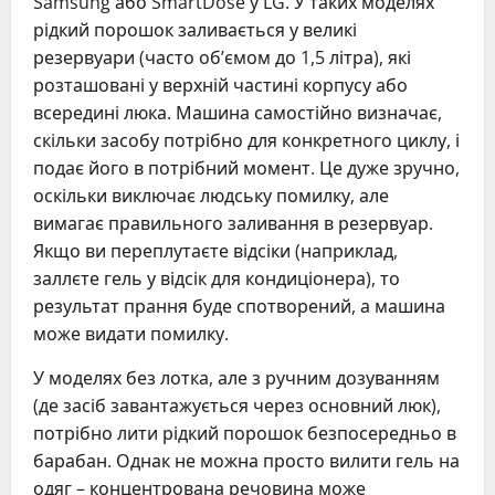
Samsung або SmartDose у LG. У таких моделях
рідкий порошок заливається у великі
резервуари (часто об’ємом до 1,5 літра), які
розташовані у верхній частині корпусу або
всередині люка. Машина самостійно визначає,
скільки засобу потрібно для конкретного циклу, і
подає його в потрібний момент. Це дуже зручно,
оскільки виключає людську помилку, але
вимагає правильного заливання в резервуар.
Якщо ви переплутаєте відсіки (наприклад,
заллєте гель у відсік для кондиціонера), то
результат прання буде спотворений, а машина
може видати помилку.
У моделях без лотка, але з ручним дозуванням
(де засіб завантажується через основний люк),
потрібно лити рідкий порошок безпосередньо в
барабан. Однак не можна просто вилити гель на
одяг – концентрована речовина може