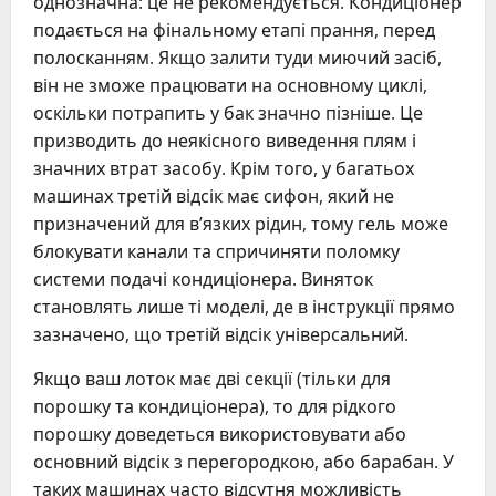
однозначна: це не рекомендується. Кондиціонер
подається на фінальному етапі прання, перед
полосканням. Якщо залити туди миючий засіб,
він не зможе працювати на основному циклі,
оскільки потрапить у бак значно пізніше. Це
призводить до неякісного виведення плям і
значних втрат засобу. Крім того, у багатьох
машинах третій відсік має сифон, який не
призначений для в’язких рідин, тому гель може
блокувати канали та спричиняти поломку
системи подачі кондиціонера. Виняток
становлять лише ті моделі, де в інструкції прямо
зазначено, що третій відсік універсальний.
Якщо ваш лоток має дві секції (тільки для
порошку та кондиціонера), то для рідкого
порошку доведеться використовувати або
основний відсік з перегородкою, або барабан. У
таких машинах часто відсутня можливість