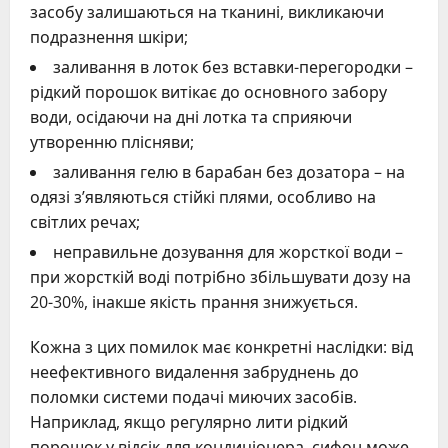
засобу залишаються на тканині, викликаючи
подразнення шкіри;
заливання в лоток без вставки-перегородки –
рідкий порошок витікає до основного забору
води, осідаючи на дні лотка та сприяючи
утворенню плісняви;
заливання гелю в барабан без дозатора – на
одязі з’являються стійкі плями, особливо на
світлих речах;
неправильне дозування для жорсткої води –
при жорсткій воді потрібно збільшувати дозу на
20-30%, інакше якість прання знижується.
Кожна з цих помилок має конкретні наслідки: від
неефективного видалення забруднень до
поломки системи подачі миючих засобів.
Наприклад, якщо регулярно лити рідкий
порошок у відсік для кондиціонера, сифон може