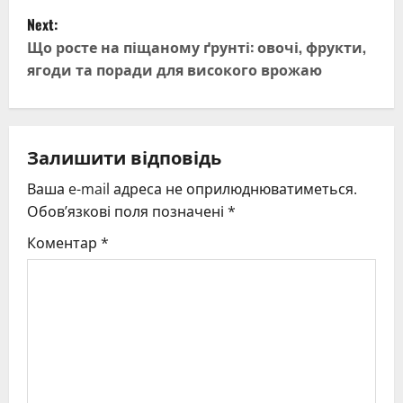
s
Next:
t
Що росте на піщаному ґрунті: овочі, фрукти,
ягоди та поради для високого врожаю
n
a
v
Залишити відповідь
Ваша e-mail адреса не оприлюднюватиметься.
i
Обов’язкові поля позначені
*
g
Коментар
*
a
t
i
o