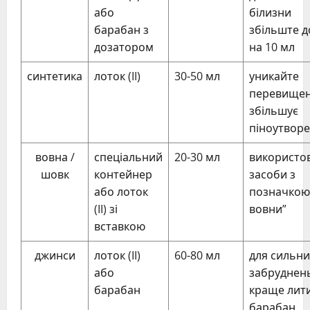
або
білизни
барабан з
збільште д
дозатором
на 10 мл
синтетика
лоток (II)
30-50 мл
уникайте
перевищен
збільшує
піноутвор
вовна /
спеціальний
20-30 мл
використо
шовк
контейнер
засоби з
або лоток
позначкою
(II) зі
вовни”
вставкою
джинси
лоток (II)
60-80 мл
для сильни
або
забруднен
барабан
краще лити
барабан