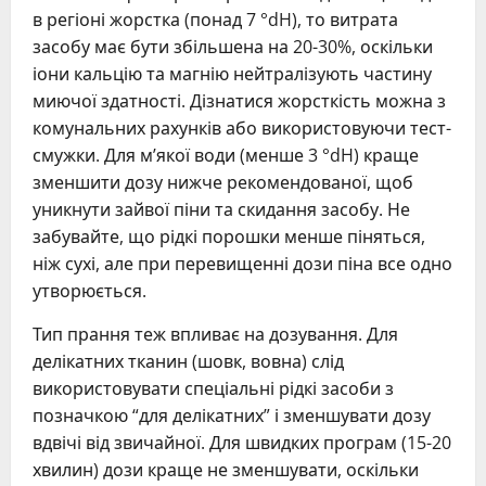
в регіоні жорстка (понад 7 °dH), то витрата
засобу має бути збільшена на 20-30%, оскільки
іони кальцію та магнію нейтралізують частину
миючої здатності. Дізнатися жорсткість можна з
комунальних рахунків або використовуючи тест-
смужки. Для м’якої води (менше 3 °dH) краще
зменшити дозу нижче рекомендованої, щоб
уникнути зайвої піни та скидання засобу. Не
забувайте, що рідкі порошки менше піняться,
ніж сухі, але при перевищенні дози піна все одно
утворюється.
Тип прання теж впливає на дозування. Для
делікатних тканин (шовк, вовна) слід
використовувати спеціальні рідкі засоби з
позначкою “для делікатних” і зменшувати дозу
вдвічі від звичайної. Для швидких програм (15-20
хвилин) дози краще не зменшувати, оскільки