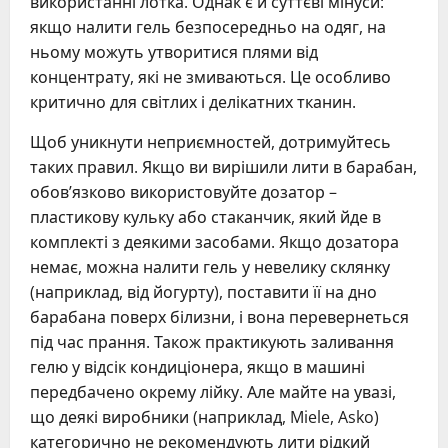
використанні лотка. Однак є й суттєві мінуси:
якщо налити гель безпосередньо на одяг, на
ньому можуть утворитися плями від
концентрату, які не змиваються. Це особливо
критично для світлих і делікатних тканин.
Щоб уникнути неприємностей, дотримуйтесь
таких правил. Якщо ви вирішили лити в барабан,
обов’язково використовуйте дозатор –
пластикову кульку або стаканчик, який йде в
комплекті з деякими засобами. Якщо дозатора
немає, можна налити гель у невелику склянку
(наприклад, від йогурту), поставити її на дно
барабана поверх білизни, і вона перевернеться
під час прання. Також практикують заливання
гелю у відсік кондиціонера, якщо в машині
передбачено окрему лійку. Але майте на увазі,
що деякі виробники (наприклад, Miele, Asko)
категорично не рекомендують лити рідкий