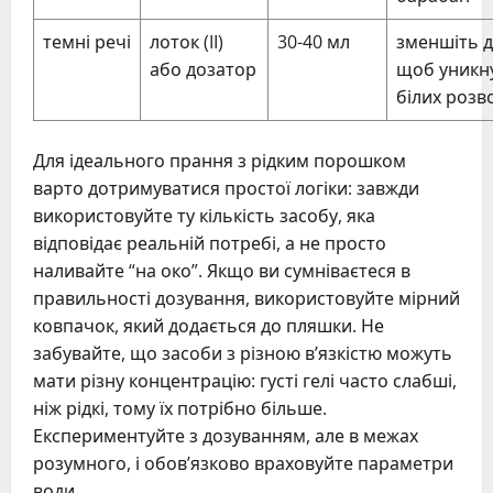
темні речі
лоток (II)
30-40 мл
зменшіть д
або дозатор
щоб уникн
білих розв
Для ідеального прання з рідким порошком
варто дотримуватися простої логіки: завжди
використовуйте ту кількість засобу, яка
відповідає реальній потребі, а не просто
наливайте “на око”. Якщо ви сумніваєтеся в
правильності дозування, використовуйте мірний
ковпачок, який додається до пляшки. Не
забувайте, що засоби з різною в’язкістю можуть
мати різну концентрацію: густі гелі часто слабші,
ніж рідкі, тому їх потрібно більше.
Експериментуйте з дозуванням, але в межах
розумного, і обов’язково враховуйте параметри
води.