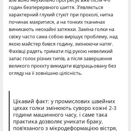
але воно неухильно прогресує вже після 4-6
годин безперервного шиття. З’являється
характерний глухий стукіт при проколі, нитка
починає махритися, а на тонких тканинах
виникають неохайні затяжки. Заміна голки на
свіжу часто сама собою вирішує проблему, над
якою майстер бився годину, змінюючи натяг.
Фахівці радять тримати під рукою невеликий
запас голок різних типів, а після завершення
великого проєкту викидати відпрацьовану без
огляду на її зовнішню цілісність.
Цікавий факт: у промислових швейних
цехах голки змінюють суворо кожні 2-3
години машинного часу, і саме така
практика дозволяє уникати браку,
пов’язаного з мікродеформацією вістря,