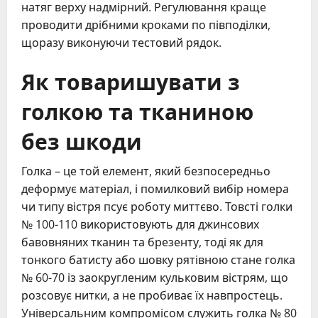
натяг верху надмірний. Регулювання краще
проводити дрібними кроками по півподілки,
щоразу виконуючи тестовий рядок.
Як товаришувати з
голкою та тканиною
без шкоди
Голка – це той елемент, який безпосередньо
деформує матеріал, і помилковий вибір номера
чи типу вістря псує роботу миттєво. Товсті голки
№ 100-110 використовують для джинсових
бавовняних тканин та брезенту, тоді як для
тонкого батисту або шовку рятівною стане голка
№ 60-70 із заокругленим кульковим вістрям, що
розсовує нитки, а не пробиває їх навпростець.
Універсальним компромісом служить голка № 80