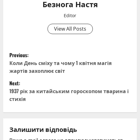
Безнога Настя
Editor
View All Posts
P
Previous:
o
Коли День сміху та чому 1 квітня магія
жартів захоплює світ
s
Next:
t
1937 рік за китайським гороскопом тварина і
стихія
n
a
v
Залишити відповідь