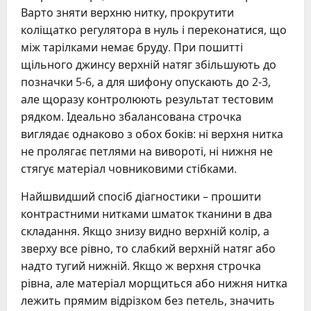
Варто зняти верхню нитку, прокрутити
коліщатко регулятора в нуль і переконатися, що
між тарілками немає бруду. При пошитті
щільного джинсу верхній натяг збільшують до
позначки 5-6, а для шифону опускають до 2-3,
але щоразу контролюють результат тестовим
рядком. Ідеально збалансована строчка
виглядає однаково з обох боків: ні верхня нитка
не пролягає петлями на вивороті, ні нижня не
стягує матеріал човниковими стібками.
Найшвидший спосіб діагностики – прошити
контрастними нитками шматок тканини в два
складання. Якщо знизу видно верхній колір, а
зверху все рівно, то слабкий верхній натяг або
надто тугий нижній. Якщо ж верхня строчка
рівна, але матеріал морщиться або нижня нитка
лежить прямим відрізком без петель, значить