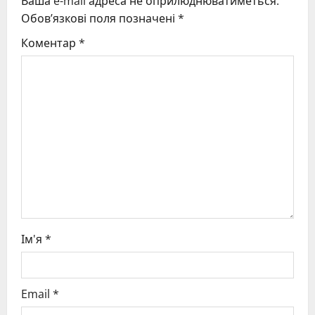
Ваша e-mail адреса не оприлюднюватиметься.
i
Обов’язкові поля позначені
*
g
Коментар
*
a
t
i
o
n
Ім'я
*
Email
*