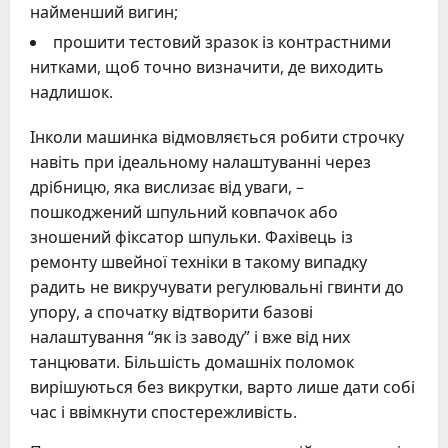
найменший вигин;
прошити тестовий зразок із контрастними
нитками, щоб точно визначити, де виходить
надлишок.
Інколи машинка відмовляється робити строчку
навіть при ідеальному налаштуванні через
дрібницю, яка вислизає від уваги, –
пошкоджений шпульний ковпачок або
зношений фіксатор шпульки. Фахівець із
ремонту швейної техніки в такому випадку
радить не викручувати регулювальні гвинти до
упору, а спочатку відтворити базові
налаштування “як із заводу” і вже від них
танцювати. Більшість домашніх поломок
вирішуються без викрутки, варто лише дати собі
час і ввімкнути спостережливість.