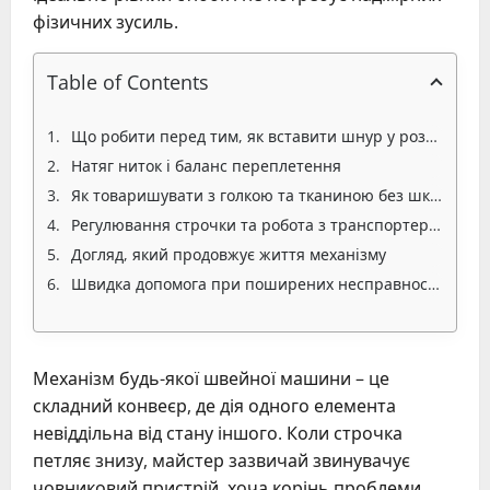
фізичних зусиль.
Table of Contents
Що робити перед тим, як вставити шнур у розетку
Натяг ниток і баланс переплетення
Як товаришувати з голкою та тканиною без шкоди
Регулювання строчки та робота з транспортером
Догляд, який продовжує життя механізму
Швидка допомога при поширених несправностях
Механізм будь-якої швейної машини – це
складний конвеєр, де дія одного елемента
невіддільна від стану іншого. Коли строчка
петляє знизу, майстер зазвичай звинувачує
човниковий пристрій, хоча корінь проблеми