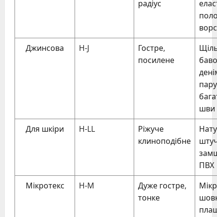
радіус
елас
поло
вор
Джинсова
H-J
Гостре,
Щіл
посилене
баво
дені
пару
бага
шви
Для шкіри
H-LL
Ріжуче
Нату
клиноподібне
штуч
замш
ПВХ
Мікротекс
H-M
Дуже гостре,
Мікр
тонке
шовк
плащ