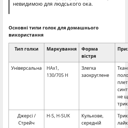
невидимою для людського ока.
Основні типи голок для домашнього
використання
Тип голки
Маркування
Форма
При
вістря
Універсальна
HAx1,
Злегка
Тка
130/705 H
заокруглене
пол
плет
синт
не щ
три
Джерсі /
H-S, H-SUK
Кулькове,
Трик
Стрейч
середній
лайк