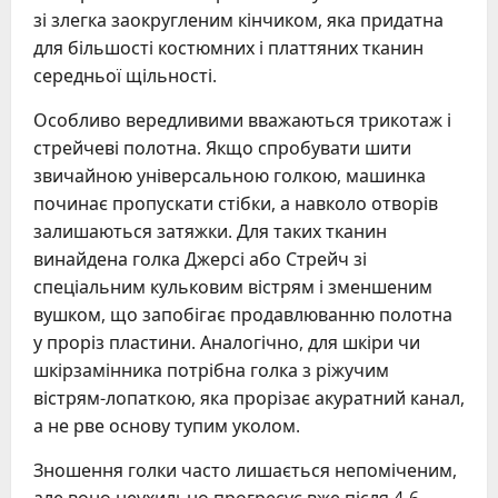
зі злегка заокругленим кінчиком, яка придатна
для більшості костюмних і платтяних тканин
середньої щільності.
Особливо вередливими вважаються трикотаж і
стрейчеві полотна. Якщо спробувати шити
звичайною універсальною голкою, машинка
починає пропускати стібки, а навколо отворів
залишаються затяжки. Для таких тканин
винайдена голка Джерсі або Стрейч зі
спеціальним кульковим вістрям і зменшеним
вушком, що запобігає продавлюванню полотна
у проріз пластини. Аналогічно, для шкіри чи
шкірзамінника потрібна голка з ріжучим
вістрям-лопаткою, яка прорізає акуратний канал,
а не рве основу тупим уколом.
Зношення голки часто лишається непоміченим,