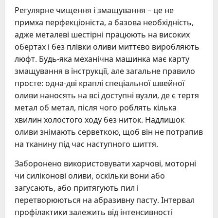
Регулярне чищення і змащування – це не
примха перфекціоніста, а базова необхідність,
адже металеві шестірні працюють на високих
обертах і без плівки оливи миттєво виробляють
люфт. Будь-яка механічна машинка має карту
змащування в інструкції, але загальне правило
просте: одна-дві краплі спеціальної швейної
оливи наносять на всі доступні вузли, де є тертя
метал об метал, після чого роблять кілька
хвилин холостого ходу без ниток. Надлишок
оливи знімають серветкою, щоб він не потрапив
на тканину під час наступного шиття.
Заборонено використовувати харчові, моторні
чи силіконові оливи, оскільки вони або
загусають, або притягують пил і
перетворюються на абразивну пасту. Інтервал
профілактики залежить від інтенсивності