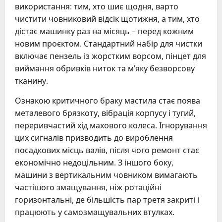
використання: тим, хто шиє щодня, варто
чистити човниковий відсік щотижня, а тим, хто
дістає машинку раз на місяць – перед кожним
новим проєктом. Стандартний набір для чистки
включає пензель із жорстким ворсом, пінцет для
виймання обривків ниток та м’яку безворсову
тканину.
Ознакою критичного браку мастила стає поява
металевого брязкоту, вібрація корпусу і тугий,
переривчастий хід махового колеса. Ігнорування
цих сигналів призводить до вироблення
посадкових місць валів, після чого ремонт стає
економічно недоцільним. З іншого боку,
машини з вертикальним човником вимагають
частішого змащування, ніж ротаційні
горизонтальні, де більшість пар третя закриті і
працюють у самозмащувальних втулках.