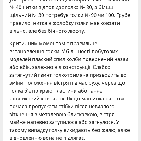
№ 40 нитки відповідає голка № 80, а більш
щільний № 30 потребує голки № 90 чи 100. Грубе
правило: нитка в жолобку голки має ковзати
вільно, але без бічного люфту.
Критичним моментом є правильне
встановлення голки. У більшості побутових
моделей плаский спил колби повернений назад
або вбік, залежно від конструкції. Слабко
затягнутий гвинт голкотримача призводить до
зміни положення вістря під час руху, через що
голка б’є по краю пластини або ганяє
човниковий ковпачок. Якщо машинка раптом
почала пропускати стібки після невдалого
зіткнення з металевою блискавкою, вістря
майже напевно затупилося або загнулося. У
такому випадку голку викидають без жалю, адже
відновленню вона не підлягає.