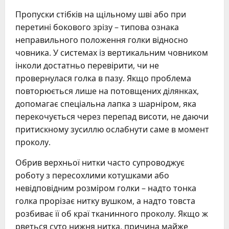
Пропуски стібків на щільному шві або при
перетині бокового зрізу – типова ознака
неправильного положення голки відносно
човника. У системах із вертикальним човником
інколи достатньо перевірити, чи не
провернулася голка в пазу. Якщо проблема
повторюється лише на потовщених ділянках,
допомагає спеціальна лапка з шарніром, яка
перекочується через перепад висоти, не даючи
притискному зусиллю ослабнути саме в момент
проколу.
Обрив верхньої нитки часто супроводжує
роботу з пересохлими котушками або
невідповідним розміром голки – надто тонка
голка прорізає нитку вушком, а надто товста
розбиває її об краї тканинного проколу. Якщо ж
рветься суто нижня нитка, причина майже