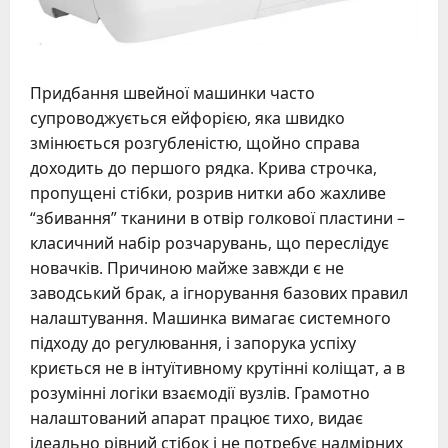
Придбання швейної машинки часто
супроводжується ейфорією, яка швидко
змінюється розгубленістю, щойно справа
доходить до першого рядка. Крива строчка,
пропущені стібки, розрив нитки або жахливе
“збивання” тканини в отвір голкової пластини –
класичний набір розчарувань, що переслідує
новачків. Причиною майже завжди є не
заводський брак, а ігнорування базових правил
налаштування. Машинка вимагає системного
підходу до регулювання, і запорука успіху
криється не в інтуїтивному крутінні коліщат, а в
розумінні логіки взаємодії вузлів. Грамотно
налаштований апарат працює тихо, видає
ідеально рівний стібок і не потребує надмірних