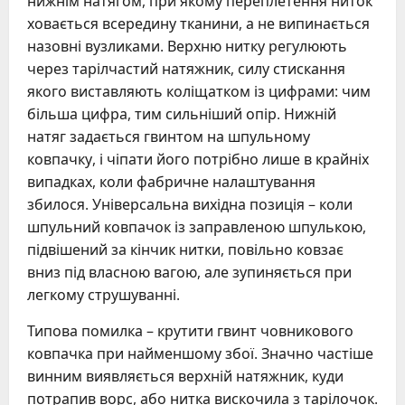
нижнім натягом, при якому переплетення ниток
ховається всередину тканини, а не випинається
назовні вузликами. Верхню нитку регулюють
через тарілчастий натяжник, силу стискання
якого виставляють коліщатком із цифрами: чим
більша цифра, тим сильніший опір. Нижній
натяг задається гвинтом на шпульному
ковпачку, і чіпати його потрібно лише в крайніх
випадках, коли фабричне налаштування
збилося. Універсальна вихідна позиція – коли
шпульний ковпачок із заправленою шпулькою,
підвішений за кінчик нитки, повільно ковзає
вниз під власною вагою, але зупиняється при
легкому струшуванні.
Типова помилка – крутити гвинт човникового
ковпачка при найменшому збої. Значно частіше
винним виявляється верхній натяжник, куди
потрапив ворс, або нитка вискочила з тарілочок.