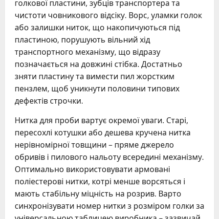
голкової пластини, зубців транспортера та
чистоти човникового відсіку. Ворс, уламки голок
або залишки ниток, що накопичуються під
пластиною, порушують вільний хід
транспортного механізму, що відразу
позначається на довжині стібка. Достатньо
зняти пластину та вимести пил жорстким
пензлем, щоб уникнути половини типових
дефектів строчки.
Нитка для проби вартує окремої уваги. Старі,
пересохлі котушки або дешева кручена нитка
нерівномірної товщини – пряме джерело
обривів і пилового нальоту всередині механізму.
Оптимально використовувати армовані
поліестерові нитки, котрі менше ворсяться і
мають стабільну міцність на розрив. Варто
синхронізувати номер нитки з розміром голки за
універсальною таблицею виробника – зазвичай