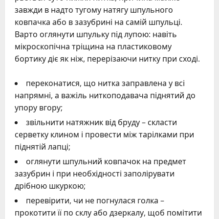
завжди в надто тугому натягу шпульного
ковпачка або в зазубрині на самій шпульці.
Варто оглянути шпульку під лупою: навіть
мікроскопічна тріщина на пластиковому
бортику діє як ніж, перерізаючи нитку при сході.
переконатися, що нитка заправлена у всі
напрямні, а важіль ниткоподавача піднятий до
упору вгору;
звільнити натяжник від бруду – скласти
серветку клином і провести між тарілками при
піднятій лапці;
оглянути шпульний ковпачок на предмет
зазубрин і при необхідності заполірувати
дрібною шкуркою;
перевірити, чи не погнулася голка –
прокотити її по склу або дзеркалу, щоб помітити