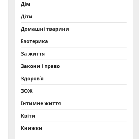
Дім
Діти
Домашні тварини
Езотерика
За життя
Закони і право
Здоров'я
ЗОЖ
Інтимне життя
Квіти
Книжки