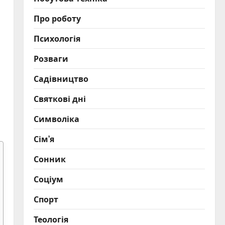
Про роботу
Психологія
Розваги
Садівництво
Святкові дні
Символіка
Сім’я
Сонник
Соціум
Спорт
Теологія