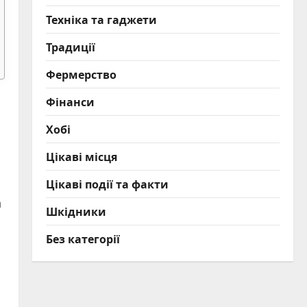
Техніка та гаджети
Традиції
Фермерство
Фінанси
Хобі
Цікаві місця
Цікаві події та факти
а
Шкідники
Без категорії
,