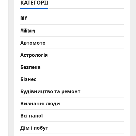
КАТЕГОРІЇ
DIY
Military
Автомото
Астрологія
Безпека
Бізнес
Будівництво та ремонт
Визначні люди
Всі напої
Дім і побут