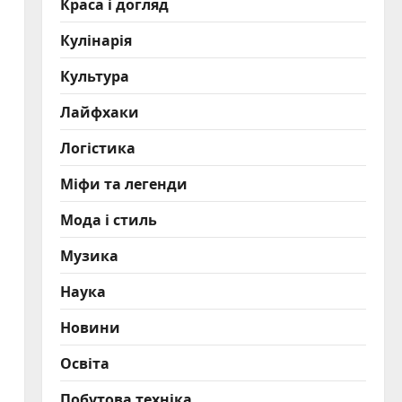
Краса і догляд
Кулінарія
Культура
Лайфхаки
Логістика
Міфи та легенди
Мода і стиль
Музика
Наука
Новини
Освіта
Побутова техніка