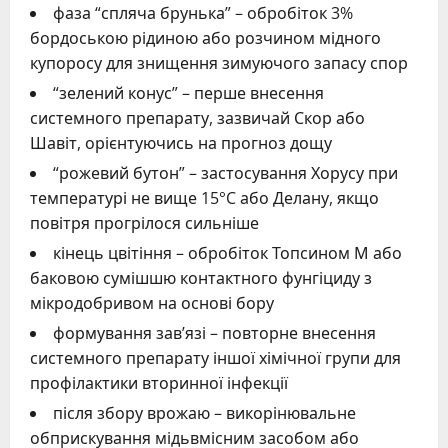
фаза “спляча брунька” – обробіток 3%
бордоською рідиною або розчином мідного
купоросу для знищення зимуючого запасу спор
“зелений конус” – перше внесення
системного препарату, зазвичай Скор або
Шавіт, орієнтуючись на прогноз дощу
“рожевий бутон” – застосування Хорусу при
температурі не вище 15°C або Делану, якщо
повітря прогрілося сильніше
кінець цвітіння – обробіток Топсином М або
баковою сумішшю контактного фунгіциду з
мікродобривом на основі бору
формування зав’язі – повторне внесення
системного препарату іншої хімічної групи для
профілактики вторинної інфекції
після збору врожаю – викорінювальне
обприскування мідьвмісним засобом або