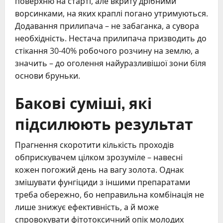
поверхню на старті, але вкриту дрібними
ворсинками, на яких краплі погано утримуються.
Додавання прилипача – не забаганка, а сувора
необхідність. Нестача прилипача призводить до
стікання 30-40% робочого розчину на землю, а
значить – до оголення найуразливішої зони біля
основи бруньки.
Бакові суміші, які
підсилюють результат
Прагнення скоротити кількість проходів
обприскувачем цілком зрозуміле – навесні
кожен погожий день на вагу золота. Однак
змішувати фунгіциди з іншими препаратами
треба обережно, бо неправильна комбінація не
лише знижує ефективність, а й може
спровокувати фітотоксичний опік молодих