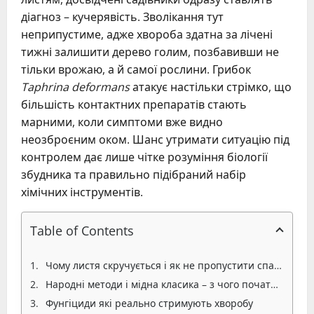
діагноз – кучерявість. Зволікання тут
неприпустиме, адже хвороба здатна за лічені
тижні залишити дерево голим, позбавивши не
тільки врожаю, а й самої рослини. Грибок
Taphrina deformans
атакує настільки стрімко, що
більшість контактних препаратів стають
марними, коли симптоми вже видно
неозброєним оком. Шанс утримати ситуацію під
контролем дає лише чітке розуміння біології
збудника та правильно підібраний набір
хімічних інструментів.
Table of Contents
Чому листя скручується і як не пропустити спалах
Народні методи і мідна класика – з чого почати ранньою весною
Фунгіциди які реально стримують хворобу