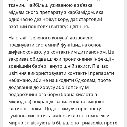
тканин. Найбільш уживаною є зв’язка
мідьвмісного препарату з карбамідом, яка
одночасно дезінфікує кору, дає стартовий
азотний поштовх і відтягує цвітіння.
На стадії “зеленого конуса” дозволено
поєднувати системний фунгіцид на основі
дифеноконазолу з контактним дитианоном. Це
закриває обидва шляхи проникнення інфекції –
зовнішній бар’єр і внутрішній захист. Під час
цвітіння використовувати контактні препарати
небажано, аби не нашкодити бджолам, проте
додавання до Хорусу або Топсину М
водорозчинного бору (борна кислота в
мікродозі) покращує запилення та зміцнює
клітинні стінки. Щодо стимуляторів росту –
гумінові кислоти та амінокислотні комплекси
мирно співіснують із більшістю триазолів, проте