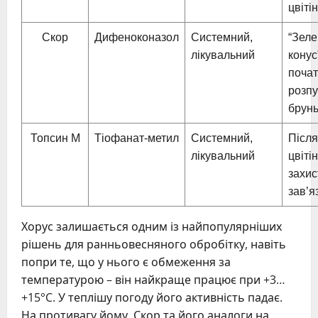
цвіті
Скор
Дифеноконазол
Системний,
“Зел
лікувальний
конус
почат
розп
брун
Топсин М
Тіофанат-метил
Системний,
Після
лікувальний
цвіті
захис
зав’яз
Хорус залишається одним із найпопулярніших
рішень для ранньовесняного обробітку, навіть
попри те, що у нього є обмеження за
температурою – він найкраще працює при +3…
+15°C. У теплішу погоду його активність падає.
На противагу йому, Скор та його аналоги на