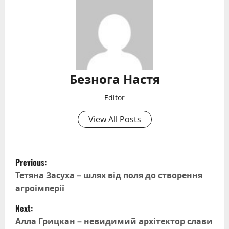
Безнога Настя
Editor
View All Posts
P
Previous:
o
Тетяна Засуха – шлях від поля до створення
агроімперії
s
Next:
t
Алла Грицкан – невидимий архітектор слави