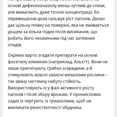
основі дифеноконазолу менш чутливі до спеки,
але вимагають дуже точної концентрації, бо
перевищення дози гальмує ріст пагонів. Делан
дає щільну плівку на поверхні, яка не змивається
дощем за кілька годин після висихання, що
робить його незамінним під час затяжних
опадів.
Окремо варто згадати препарати на основі
фосетилу алюмінію (наприклад, Альєтт). Вони не
лише пригнічують грибок зсередини, а й
стимулюють власні захисні механізми рослини –
так звану системну набуту стійкість.
Використовують їх у фазі активного росту
пагонів і після збору врожаю. У промислових
садах їх чергують із триазолами, щоб не
викликати резистентності збудника.