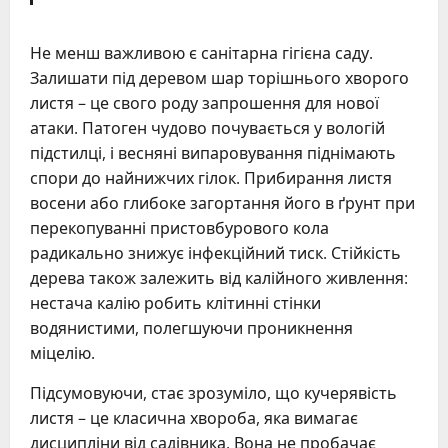
Не менш важливою є санітарна гігієна саду.
Залишати під деревом шар торішнього хворого
листя – це свого роду запрошення для нової
атаки. Патоген чудово почувається у вологій
підстилці, і весняні випаровування піднімають
спори до найнижчих гілок. Прибирання листя
восени або глибоке загортання його в ґрунт при
перекопуванні пристовбурового кола
радикально знижує інфекційний тиск. Стійкість
дерева також залежить від калійного живлення:
нестача калію робить клітинні стінки
водянистими, полегшуючи проникнення
міцелію.
Підсумовуючи, стає зрозуміло, що кучерявість
листя – це класична хвороба, яка вимагає
дисципліни від садівника. Вона не пробачає