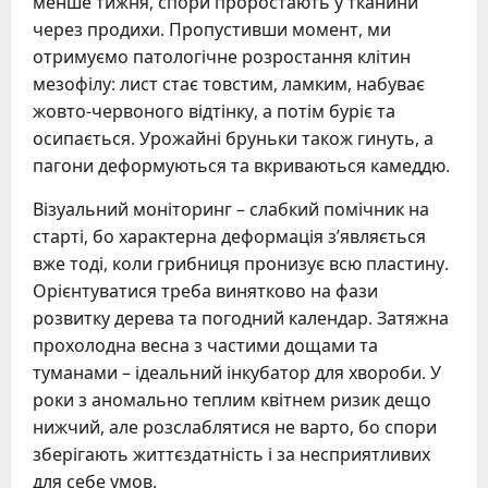
менше тижня, спори проростають у тканини
через продихи. Пропустивши момент, ми
отримуємо патологічне розростання клітин
мезофілу: лист стає товстим, ламким, набуває
жовто-червоного відтінку, а потім буріє та
осипається. Урожайні бруньки також гинуть, а
пагони деформуються та вкриваються камеддю.
Візуальний моніторинг – слабкий помічник на
старті, бо характерна деформація з’являється
вже тоді, коли грибниця пронизує всю пластину.
Орієнтуватися треба винятково на фази
розвитку дерева та погодний календар. Затяжна
прохолодна весна з частими дощами та
туманами – ідеальний інкубатор для хвороби. У
роки з аномально теплим квітнем ризик дещо
нижчий, але розслаблятися не варто, бо спори
зберігають життєздатність і за несприятливих
для себе умов.