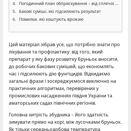
Погодинний план обприскування – від сплячої бруньки до зав'язі
Бакові суміші, які підсилюють результат
Помилки, які коштують врожаю
Цей матеріал зібрав усе, що потрібно знати про
лікування та профілактику: від того, який
препарат у яку фазу розвитку бруньок вносити,
до робочих бакових сумішей, що економлять
час і підсилюють дію фунгіцидів. Відкидаємо
загальні фрази і зосереджуємося виключно на
практичних алгоритмах, перевірених у
промислових насадженнях півдня України та
аматорських садах північних регіонів.
Головна хитрість збудника – його здатність
зимувати прямо на корі, між лусочками бруньок.
Як тільки середньодобова температура