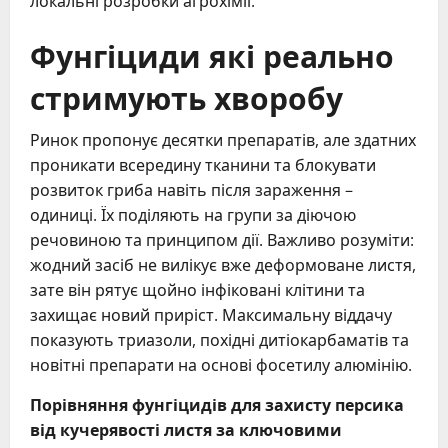
локальні розробки агрохімії.
Фунгіциди які реально
стримують хворобу
Ринок пропонує десятки препаратів, але здатних
проникати всередину тканини та блокувати
розвиток гриба навіть після зараження –
одиниці. Їх поділяють на групи за діючою
речовиною та принципом дії. Важливо розуміти:
жодний засіб не вилікує вже деформоване листя,
зате він рятує щойно інфіковані клітини та
захищає новий приріст. Максимальну віддачу
показують триазоли, похідні дитіокарбаматів та
новітні препарати на основі фосетилу алюмінію.
Порівняння фунгіцидів для захисту персика
від кучерявості листя за ключовими