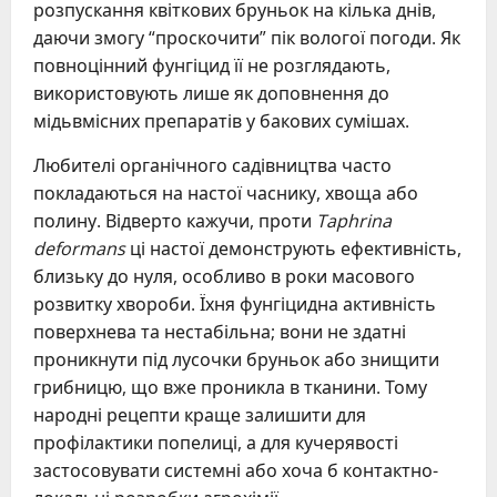
розпускання квіткових бруньок на кілька днів,
даючи змогу “проскочити” пік вологої погоди. Як
повноцінний фунгіцид її не розглядають,
використовують лише як доповнення до
мідьвмісних препаратів у бакових сумішах.
Любителі органічного садівництва часто
покладаються на настої часнику, хвоща або
полину. Відверто кажучи, проти
Taphrina
deformans
ці настої демонструють ефективність,
близьку до нуля, особливо в роки масового
розвитку хвороби. Їхня фунгіцидна активність
поверхнева та нестабільна; вони не здатні
проникнути під лусочки бруньок або знищити
грибницю, що вже проникла в тканини. Тому
народні рецепти краще залишити для
профілактики попелиці, а для кучерявості
застосовувати системні або хоча б контактно-