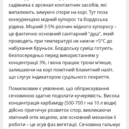
садівника є арсенал контактних засобів, які
випалюють зимуючі спори на корі. Тут поза
конкуренцією мідний купорос та бордоська
рідина. Міцний 3-5% розчин мідного купоросу –
це фактично основний санітарний “душ”, який
проводять при температурі не нижче +5°C до
набухання бруньок. Бордоську суміш готують
безпосередньо перед використанням у
концентрації 3%, і вона працює трохи м’якше,
залишаючи на корі помітний блакитний наліт,
що слугує індикатором суцільного покриття.
Помилковим є уявлення, що обприскування
сечовиною здатне подолати кучерявість. Висока
концентрація карбаміду (500-700 г на 10 л води)
дійсно пригнічує розвиток спор, викликаючи
хімічний опік міцелію, але основний механізм її
роботи – це зсув фаз вегетації. Сечовина гальмує