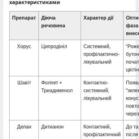
характеристиками
Препарат
Діюча
Характер дії
Опти
речовина
фаза
внес
Хорус
Ципродініл
Системний,
“Рож
профілактично-
бутон
лікувальний
почат
цвіті
Шавіт
Фолпет +
Контактно-
Появ
Триадименол
системний,
“зеле
лікувальний
конус
повто
через
Делан
Дитианон
Контактний,
До та
профілактичний
після