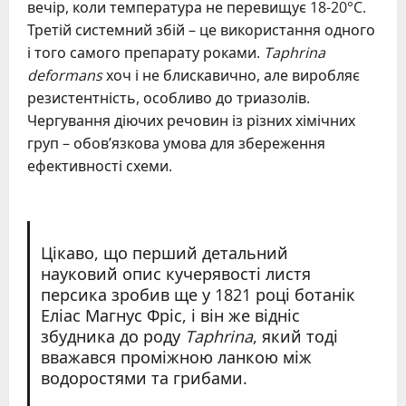
вечір, коли температура не перевищує 18-20°C.
Третій системний збій – це використання одного
і того самого препарату роками.
Taphrina
deformans
хоч і не блискавично, але виробляє
резистентність, особливо до триазолів.
Чергування діючих речовин із різних хімічних
груп – обов’язкова умова для збереження
ефективності схеми.
Цікаво, що перший детальний
науковий опис кучерявості листя
персика зробив ще у 1821 році ботанік
Еліас Магнус Фріс, і він же відніс
збудника до роду
Taphrina
, який тоді
вважався проміжною ланкою між
водоростями та грибами.