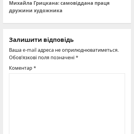
Михайла Грицкана: самовіддана праця
n
дружини художника
a
v
Залишити відповідь
i
Ваша e-mail адреса не оприлюднюватиметься.
g
Обов’язкові поля позначені
*
Коментар
*
a
t
i
o
n