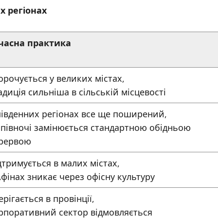
х регіонах
часна практика
орочується у великих містах,
адиція сильніша в сільській місцевості
південних регіонах все ще поширений,
 півночі замінюється стандартною обідньою
рервою
дтримується в малих містах,
Афінах зникає через офісну культуру
ерігається в провінції,
рпоративний сектор відмовляється