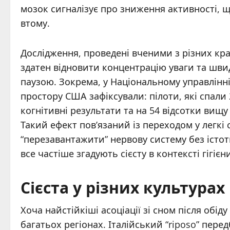
мозок сигналізує про зниження активності, щ
втому.
Дослідження, проведені вченими з різних кр
здатен відновити концентрацію уваги та швид
паузою. Зокрема, у Національному управлінн
простору США зафіксували: пілоти, які спали
когнітивні результати та на 54 відсотки вищу
Такий ефект пов’язаний із переходом у легкі 
“перезавантажити” нервову систему без істотн
все частіше згадують сієсту в контексті гігієни
Сієста у різних культурах 
Хоча найстійкіші асоціації зі сном після обіду
багатьох регіонах. Італійський “riposo” пер