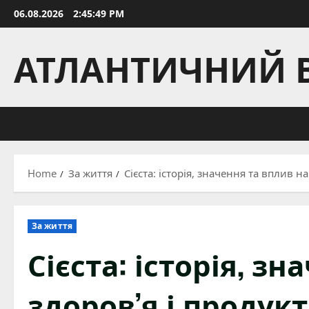
Skip
06.08.2026
2:45:50 PM
to
content
АТЛАНТИЧНИЙ 
Home
За життя
Сієста: історія, значення та вплив н
За життя
Сієста: історія, з
здоров’я і продук