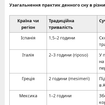
Узагальнення практик денного сну в різни
Країна чи
Традиційна
Су
регіон
тривалість
Іспанія
1,5–2 години
Ск
тр
Італія
2–3 години (riposo)
У 
на
пе
Греція
2 години (mesimeri)
Пі
в 
Мексика
1–2 години
Зб
ко