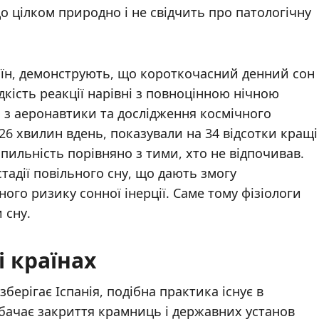
о цілком природно і не свідчить про патологічну
аїн, демонструють, що короткочасний денний сон
кість реакції нарівні з повноцінною нічною
і з аеронавтики та дослідження космічного
 26 хвилин вдень, показували на 34 відсотки кращі
 пильність порівняно з тими, хто не відпочивав.
стадії повільного сну, що дають змогу
ого ризику сонної інерції. Саме тому фізіологи
 сну.
і країнах
 зберігає Іспанія, подібна практика існує в
едбачає закриття крамниць і державних установ