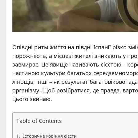
Опівдні ритм життя на півдні Іспанії різко з
порожніють, а місцеві жителі зникають у про
завмирає. Це явище називають сієстою – кор
частиною культури багатьох середземноморсь
лінощів, інші – як результат багатовікової ад
організму. Щоб розібратися, де правда, варто 
цього звичаю.
Table of Contents
Історичне коріння сієсти