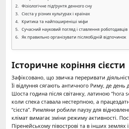
Фізіологічне підґрунтя денного сну
Сієста у різних культурах і країнах
Критика та найпоширеніші міфи
Сучасний науковий погляд і ставлення роботодавців
Як правильно організувати післяобідній відпочинок
Історичне коріння сієсти
Зафіксовано, що звичка переривати діяльніст
Її відлуння сягають античного Риму, де день 
Шоста година після світанку, латиною “hora s
коли спека ставала нестерпною, а працездатн
“сієста”. Римляни робили паузу для відновл
клімат вимагає зміни режиму активності. По
Піренейському півострові та в інших землях