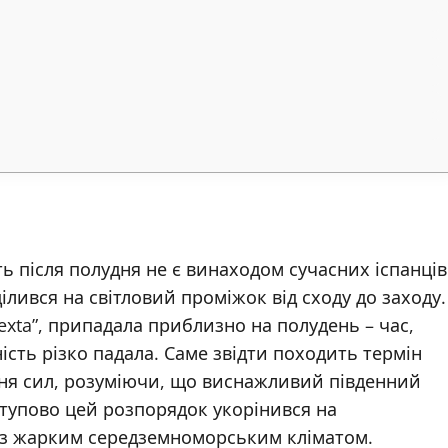
ь після полудня не є винаходом сучасних іспанців
ділився на світловий проміжок від сходу до заходу.
exta”, припадала приблизно на полудень – час,
ість різко падала. Саме звідти походить термін
ення сил, розуміючи, що виснажливий південний
ступово цей розпорядок укорінився на
 із жарким середземноморським кліматом.