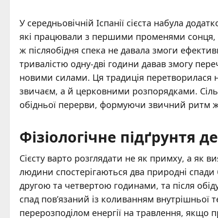
У середньовічній Іспанії сієста набула додат
які працювали з першими променями сонця, 
ж післяобідня спека не давала змоги ефекти
тривалістю одну-дві години давав змогу пере
новими силами. Ця традиція перетворилася н
звичаєм, а й церковними розпорядками. Сільс
обідньої перерви, формуючи звичний ритм ж
Фізіологічне підґрунтя д
Сієсту варто розглядати не як примху, а як в
людини спостерігаються два природні спади б
другою та четвертою годинами, та після обід
спад пов’язаний із коливанням внутрішньої те
перерозподілом енергії на травлення, якщо п