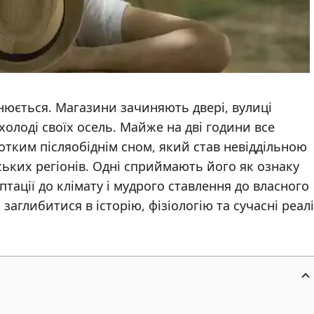
мінюється. Магазини зачиняють двері, вулиці
холоді своїх осель. Майже на дві години все
отким післяобіднім сном, який став невіддільною
ких регіонів. Одні сприймають його як ознаку
аптації до клімату і мудрого ставлення до власного
заглибитися в історію, фізіологію та сучасні реалі