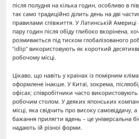
після полудня на кілька годин, особливо в пів
так само традиційно ділить день на дві част
правилами співжиття. У Латинській Америці 
пару годин після обіду глибоко вкорінена, х
розмивається під тиском глобалізованого робо
“idlip” використовують як короткий десятих
робочому місці.
Цікаво, що навіть у країнах із помірним клім
оформлене інакше. У Китаї, зокрема, післяобі
офісах; співробітники часто використовують
робочим столом. У деяких японських компані
місці, яка свідчить про високу самовіддачу, а 
бажання прилягти вдень – це універсальна біо
надають їй різної форми.