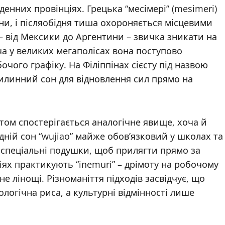
денних провінціях. Грецька “месімері” (mesimeri)
ини, і післяобідня тиша охороняється місцевими
– від Мексики до Аргентини – звичка зникати на
оча у великих мегаполісах вона поступово
чого графіку. На Філіппінах сієсту під назвою
вилинний сон для відновлення сил прямо на
атом спостерігається аналогічне явище, хоча й
дній сон “wujiao” майже обов’язковий у школах та
 спеціальні подушки, щоб прилягти прямо за
ях практикують “inemuri” – дрімоту на робочому
не лінощі. Різноманіття підходів засвідчує, що
логічна риса, а культурні відмінності лише