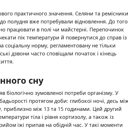
кового практичного значення. Селяни та ремісники
до полудня вже потребували відновлення. До того
вно працювати в полі чи майстерні. Перепочинок
чекати пік температури й повернутися до справ із
а соціальну норму, регламентовану не тільки
ькі дзвони часто сповіщали початок і кінець
иття.
енного сну
ияв біологічно зумовленої потреби організму. У
адьорості протягом доби: глибокої ночі, десь мі
у, приблизно між 13 та 15 годинами. Цей другий
мператури тіла і рівня кортизолу, а також із
рийом їжі припав на обідній час. У такі моменти