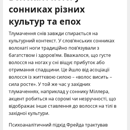
сонниках різних
культур та епох
Тлумачення снів завжди спирається на
культурний контекст. У слов’янських сонниках
волохаті ноги традиційно пов’язували з
багатством і здоров’ям. Вважалося, що густе
волосся на ногах у сні віщує прибуток або
отримання спадщини. Це йшло від асоціації
волосся із життєвою силою – «волос висить –
сила росте». У той же час у західних
тлумаченнях, наприклад у соннику Міллера,
акцент робиться на соромі чи незручності, що
відображає інше ставлення до волосся на тілі в
західної культури.
Психоаналітичний підхід Фрейда трактував