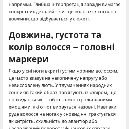
напрямки. Глибша інтерпретація завжди вимагає
конкретних деталей – чиє це волосся, якої воно
довжини, що відбувається у сюжеті.
Довжина, густота та
колір волосся – головні
маркери
Якщо у сні ноги вкриті густим чорним волоссям,
це часто вказує на накопичену напругу або
невисловлену лють. У тлумаченнях народних
сонників такий образ пов’язують із «звіром, що
прокидається» – тобто з неконтрольованими
емоціями, які от-от вирвуться назовні. Навпаки,
руде волосся на ногах у сновидінні трактується
як хитрість, схильність до авантюр або
несподіваний поворот у фінансових справах.