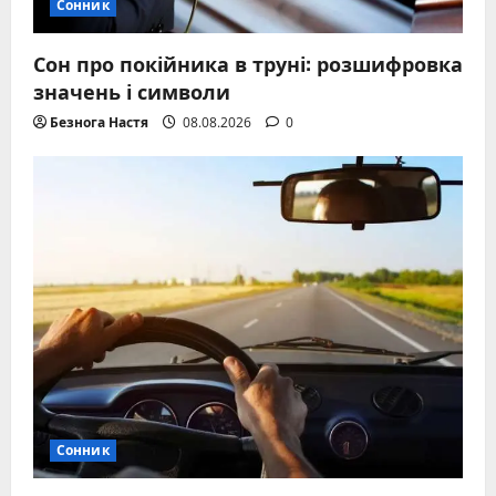
Сонник
Сон про покійника в труні: розшифровка
значень і символи
Безнога Настя
08.08.2026
0
Сонник