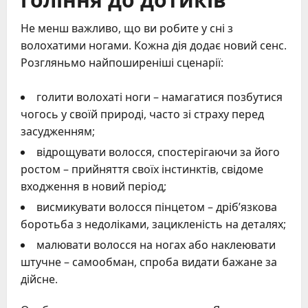
Не менш важливо, що ви робите у сні з
волохатими ногами. Кожна дія додає новий сенс.
Розгляньмо найпоширеніші сценарії:
голити волохаті ноги – намагатися позбутися
чогось у своїй природі, часто зі страху перед
засудженням;
відрощувати волосся, спостерігаючи за його
ростом – прийняття своїх інстинктів, свідоме
входження в новий період;
висмикувати волосся пінцетом – дріб’язкова
боротьба з недоліками, зацикленість на деталях;
малювати волосся на ногах або наклеювати
штучне – самообман, спроба видати бажане за
дійсне.