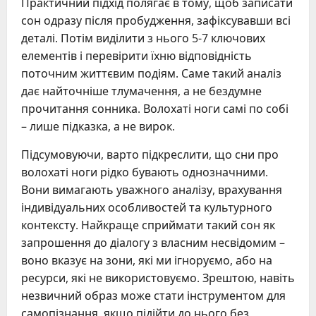
Практичний підхід полягає в тому, щоб записати
сон одразу після пробудження, зафіксувавши всі
деталі. Потім виділити з нього 5-7 ключових
елементів і перевірити їхню відповідність
поточним життєвим подіям. Саме такий аналіз
дає найточніше тлумачення, а не бездумне
прочитання сонника. Волохаті ноги самі по собі
– лише підказка, а не вирок.
Підсумовуючи, варто підкреслити, що сни про
волохаті ноги рідко бувають однозначними.
Вони вимагають уважного аналізу, врахування
індивідуальних особливостей та культурного
контексту. Найкраще сприймати такий сон як
запрошення до діалогу з власним несвідомим –
воно вказує на зони, які ми ігноруємо, або на
ресурси, які не використовуємо. Зрештою, навіть
незвичний образ може стати інструментом для
самопізнання, якщо підійти до нього без