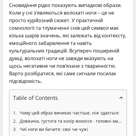
Сновидіння рідко показують випадкові образи.
Коли у сні з’являються волохаті ноги – це не
просто курйозний сюжет. У практичній
сомнології та тлумаченні снів цей символ має
кілька шарів значень, які залежать від контексту,
емоційного забарвлення та навіть
культуральних традицій. Всупереч поширеній
думці, волохаті ноги не завжди вказують на
щось негативне чи пов’язане з тваринністю.
Варто розібратися, які саме сигнали посилає
підсвідомість.
Table of Contents
Чому цей образ виникає частіше, ніж здається
Довжина, густота та колір волосся - головні маркери
Чиї ноги ви бачите: свої чи чужі