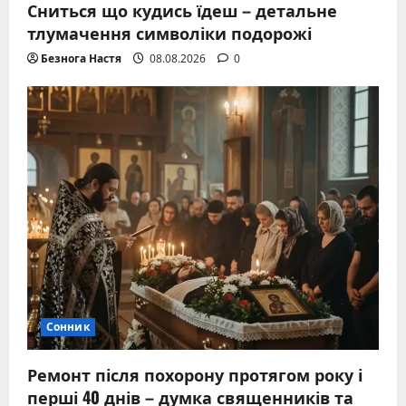
Сниться що кудись їдеш – детальне
тлумачення символіки подорожі
Безнога Настя
08.08.2026
0
Сонник
Ремонт після похорону протягом року і
перші 40 днів – думка священників та