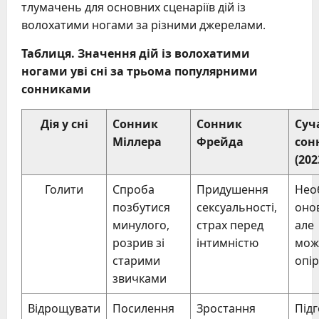
тлумачень для основних сценаріїв дій із
волохатими ногами за різними джерелами.
Таблиця. Значення дій із волохатими
ногами уві сні за трьома популярними
сонниками
Дія у сні
Сонник
Сонник
Суч
Міллера
Фрейда
сон
(202
Голити
Спроба
Придушення
Необ
позбутися
сексуальності,
оно
минулого,
страх перед
але
розрив зі
інтимністю
мож
старими
опір
звичками
Відрощувати
Посилення
Зростання
Під