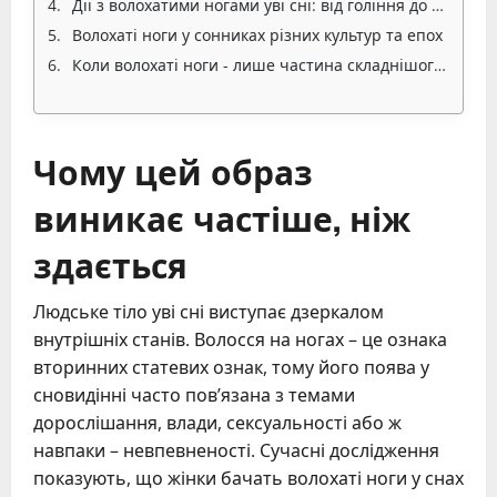
Дії з волохатими ногами уві сні: від гоління до дотиків
Волохаті ноги у сонниках різних культур та епох
Коли волохаті ноги - лише частина складнішого сюжету
Чому цей образ
виникає частіше, ніж
здається
Людське тіло уві сні виступає дзеркалом
внутрішніх станів. Волосся на ногах – це ознака
вторинних статевих ознак, тому його поява у
сновидінні часто пов’язана з темами
дорослішання, влади, сексуальності або ж
навпаки – невпевненості. Сучасні дослідження
показують, що жінки бачать волохаті ноги у снах