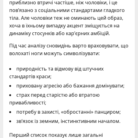
приблизно втричі частіше, ніж чоловіки, і це
пов’язано з соціальними стандартами гладкого
тіла. Але чоловіки теж не оминають цей образ,
хоча в їхньому випадку акцент зміщується на
динаміку стосунків або кар’єрних амбіцій.
Під час аналізу сновидінь варто враховувати, що
волохаті ноги можуть символізувати:
природність та відмову від штучних
стандартів краси;
приховану агресію або бажання домінувати;
страх перед старістю або втратою
привабливості;
потребу в захисті, «обростанні» панциром;
зв’язок із земним, інстинктивним началом.
Перший список показує лише загальні