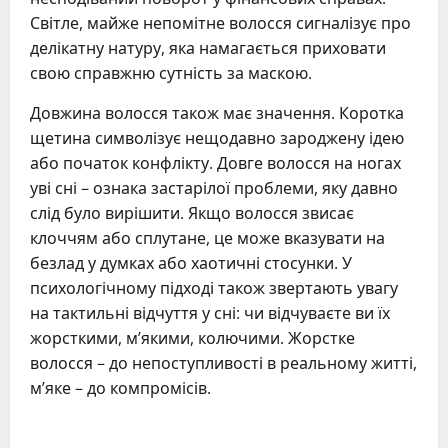
Світле, майже непомітне волосся сигналізує про
делікатну натуру, яка намагається приховати
свою справжню сутність за маскою.
Довжина волосся також має значення. Коротка
щетина символізує нещодавно зароджену ідею
або початок конфлікту. Довге волосся на ногах
уві сні – ознака застарілої проблеми, яку давно
слід було вирішити. Якщо волосся звисає
клоччям або сплутане, це може вказувати на
безлад у думках або хаотичні стосунки. У
психологічному підході також звертають увагу
на тактильні відчуття у сні: чи відчуваєте ви їх
жорсткими, м’якими, колючими. Жорстке
волосся – до непоступливості в реальному житті,
м’яке – до компромісів.