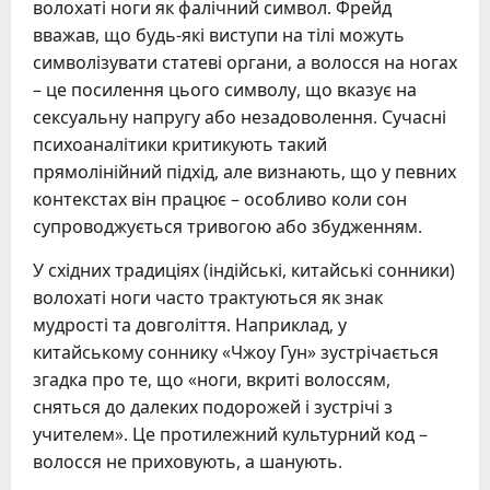
волохаті ноги як фалічний символ. Фрейд
вважав, що будь-які виступи на тілі можуть
символізувати статеві органи, а волосся на ногах
– це посилення цього символу, що вказує на
сексуальну напругу або незадоволення. Сучасні
психоаналітики критикують такий
прямолінійний підхід, але визнають, що у певних
контекстах він працює – особливо коли сон
супроводжується тривогою або збудженням.
У східних традиціях (індійські, китайські сонники)
волохаті ноги часто трактуються як знак
мудрості та довголіття. Наприклад, у
китайському соннику «Чжоу Гун» зустрічається
згадка про те, що «ноги, вкриті волоссям,
сняться до далеких подорожей і зустрічі з
учителем». Це протилежний культурний код –
волосся не приховують, а шанують.