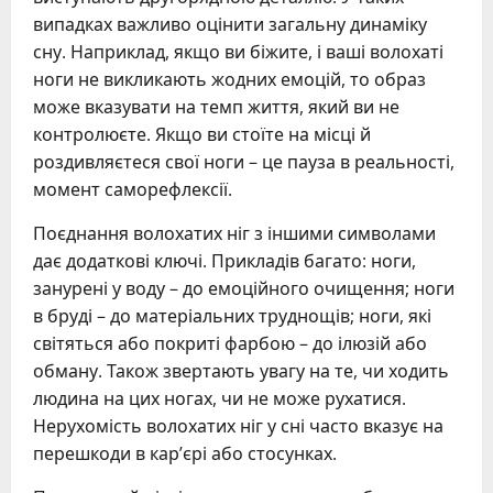
випадках важливо оцінити загальну динаміку
сну. Наприклад, якщо ви біжите, і ваші волохаті
ноги не викликають жодних емоцій, то образ
може вказувати на темп життя, який ви не
контролюєте. Якщо ви стоїте на місці й
роздивляєтеся свої ноги – це пауза в реальності,
момент саморефлексії.
Поєднання волохатих ніг з іншими символами
дає додаткові ключі. Прикладів багато: ноги,
занурені у воду – до емоційного очищення; ноги
в бруді – до матеріальних труднощів; ноги, які
світяться або покриті фарбою – до ілюзій або
обману. Також звертають увагу на те, чи ходить
людина на цих ногах, чи не може рухатися.
Нерухомість волохатих ніг у сні часто вказує на
перешкоди в кар’єрі або стосунках.