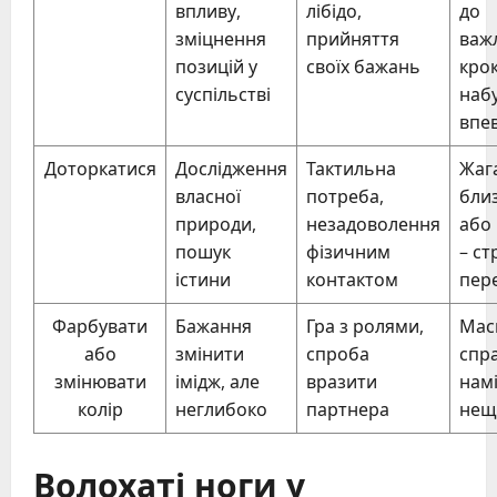
впливу,
лібідо,
до
зміцнення
прийняття
важ
позицій у
своїх бажань
крок
суспільстві
наб
впе
Доторкатися
Дослідження
Тактильна
Жаг
власної
потреба,
близ
природи,
незадоволення
або
пошук
фізичним
– ст
істини
контактом
пер
Фарбувати
Бажання
Гра з ролями,
Мас
або
змінити
спроба
спр
змінювати
імідж, але
вразити
намі
колір
неглибоко
партнера
нещ
Волохаті ноги у