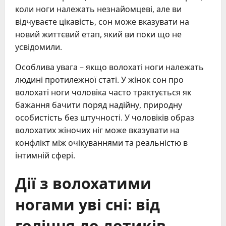
коли ноги належать незнайомцеві, але ви
відчуваєте цікавість, сон може вказувати на
новий життєвий етап, який ви поки що не
усвідомили.
Особлива увага – якщо волохаті ноги належать
людині протилежної статі. У жінок сон про
волохаті ноги чоловіка часто трактується як
бажання бачити поряд надійну, природну
особистість без штучності. У чоловіків образ
волохатих жіночих ніг може вказувати на
конфлікт між очікуваннями та реальністю в
інтимній сфері.
Дії з волохатими
ногами уві сні: від
гоління до дотиків