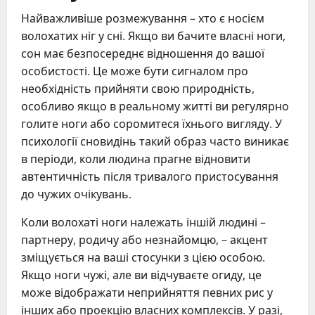
Найважливіше розмежування – хто є носієм
волохатих ніг у сні. Якщо ви бачите власні ноги,
сон має безпосереднє відношення до вашої
особистості. Це може бути сигналом про
необхідність прийняти свою природність,
особливо якщо в реальному житті ви регулярно
голите ноги або соромитеся їхнього вигляду. У
психології сновидінь такий образ часто виникає
в періоди, коли людина прагне відновити
автентичність після тривалого пристосування
до чужих очікувань.
Коли волохаті ноги належать іншій людині –
партнеру, родичу або незнайомцю, – акцент
зміщується на ваші стосунки з цією особою.
Якщо ноги чужі, але ви відчуваєте огиду, це
може відображати неприйняття певних рис у
інших або проекцію власних комплексів. У разі,