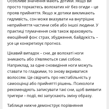
Особливе значення мають дотики. Якщо ви
просто торкаєтесь волохатих ніг без огиди – це
прояв прийняття. Якщо ж дотики викликають
гидливість, сон може вказувати на внутрішнє
неприйняття частини себе або іншої людини. У
практиці тлумачення снів також враховують
емоційний фон: страх, збудження, байдужість –
усе це конкретизує прогноз.
Цікавий випадок – сни, де волохаті ноги
зникають або з’являються самі собою.
Наприклад, за одне сновидіння ноги можуть
ставати то гладкими, то знову вкриватися
волоссям. Це свідчить про нестабільність у
самооцінці або прийнятті рішень. Психологи
рекомендують записувати такі сни, щоб виявити
тригери – події, які запускають зміну образу.
Таблиця нижче демонструє порівняння