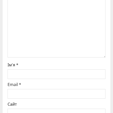
a
t
i
o
n
Ім'я
*
Email
*
Сайт