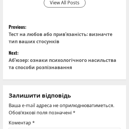
View All Posts
P
Previous:
o
Тест на любов або прив’язаність: визначте
тип ваших стосунків
s
Next:
t
Аб’юзер: ознаки психологічного насильства
та способи розпізнавання
n
a
v
Залишити відповідь
Ваша e-mail адреса не оприлюднюватиметься.
i
Обов’язкові поля позначені
*
g
Коментар
*