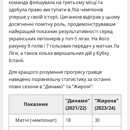
команда фінішувала на третьому місці та
здобула право виступати в Лізі чемпіонів
уперше у своїй історії. Циганков відіграв у цьому
досягненні помітну роль, продемонструвавши
найкращий показник результативності серед
українських легіонерів у топ-5 лігах. На його
рахунку 8 голів і 7 гольових передач у матчах Ла
Ліги, а також кілька вирішальних дій у Кубку
Іспанії.
Для кращого розуміння прогресу гравця
наведено порівняльну статистику за останні
повні сезони в “Динамо” та “Жироні”:
“Динамо”
“Жирона”
Показник
(2021/22)
(2023/24)
Матчі (чемпіонат)
18
30