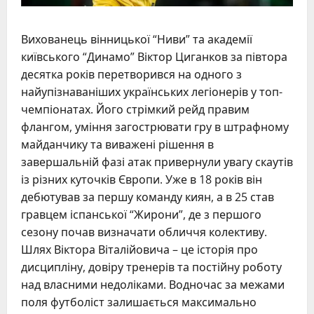
Вихованець вінницької “Ниви” та академії
київського “Динамо” Віктор Циганков за півтора
десятка років перетворився на одного з
найупізнаваніших українських легіонерів у топ-
чемпіонатах. Його стрімкий рейд правим
флангом, уміння загострювати гру в штрафному
майданчику та виважені рішення в
завершальній фазі атак привернули увагу скаутів
із різних куточків Європи. Уже в 18 років він
дебютував за першу команду киян, а в 25 став
гравцем іспанської “Жирони”, де з першого
сезону почав визначати обличчя колективу.
Шлях Віктора Віталійовича – це історія про
дисципліну, довіру тренерів та постійну роботу
над власними недоліками. Водночас за межами
поля футболіст залишається максимально