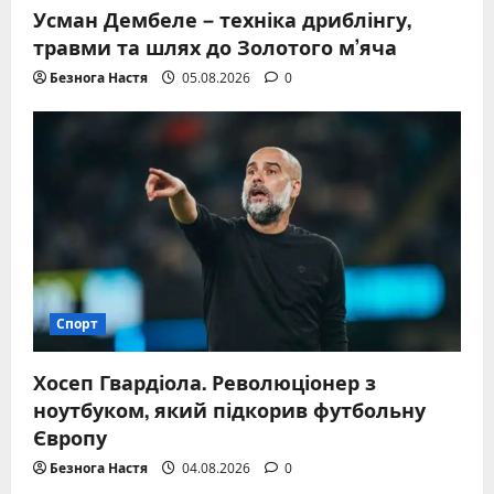
Усман Дембеле – техніка дриблінгу,
травми та шлях до Золотого м’яча
Безнога Настя
05.08.2026
0
Спорт
Хосеп Гвардіола. Революціонер з
ноутбуком, який підкорив футбольну
Європу
Безнога Настя
04.08.2026
0