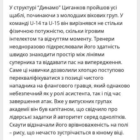
У структурі “Динамо” Циганков пройшов усі
щаблі, починаючи з молодших вікових груп. У
команді U-14 та U-15 він вирізнявся не стільки
фізичною потужністю, скільки ігровим
інтелектом та відчуттям моменту. Тренери
неодноразово підкреслювали його здатність
швидко знаходити простір між лініями
суперника та віддавати пас на випередження.
Саме ці навички дозволили хлопцю поступово
перекваліфікуватися з позиції чистого
нападника на флангового гравця, який однаково
небезпечний як у ролі асистента, так і під час
завершення атак. Вже у випускних групах
академії він був капітаном, що свідчило про
лідерські задатки й авторитет серед однолітків.
Скаути відзначали його врівноваженість на полі
– рису, що нечасто зустрічається в юному віці.