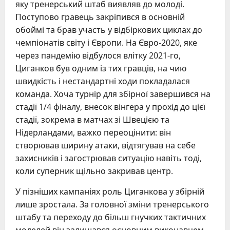
яку тренерський штаб виявляв до молоді.
Поступово гравець закріпився в основній
обоймі та брав участь у відбіркових циклах до
чемпіонатів світу і Європи. На Євро-2020, яке
через пандемію відбулося влітку 2021-го,
Циганков був одним із тих гравців, на чию
швидкість і нестандартні ходи покладалася
команда. Хоча турнір для збірної завершився на
стадії 1/4 фіналу, внесок вінгера у прохід до цієї
стадії, зокрема в матчах зі Швецією та
Нідерландами, важко переоцінити: він
створював ширину атаки, відтягував на себе
захисників і загострював ситуацію навіть тоді,
коли суперник щільно закривав центр.
У пізніших кампаніях роль Циганкова у збірній
лише зростала. За головної зміни тренерського
штабу та переходу до більш гнучких тактичних