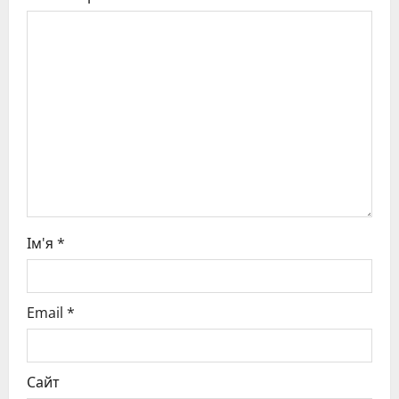
a
t
i
o
n
Ім'я
*
Email
*
Сайт