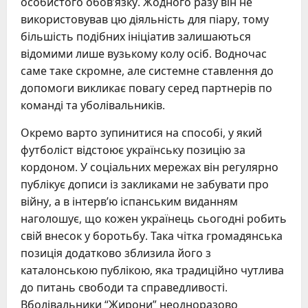
особистого обов’язку. Жодного разу він не
використовував цю діяльність для піару, тому
більшість подібних ініціатив залишаються
відомими лише вузькому колу осіб. Водночас
саме таке скромне, але системне ставлення до
допомоги викликає повагу серед партнерів по
команді та уболівальників.
Окремо варто зупинитися на способі, у який
футболіст відстоює українську позицію за
кордоном. У соціальних мережах він регулярно
публікує дописи із закликами не забувати про
війну, а в інтерв’ю іспанським виданням
наголошує, що кожен українець сьогодні робить
свій внесок у боротьбу. Така чітка громадянська
позиція додатково зблизила його з
каталонською публікою, яка традиційно чутлива
до питань свободи та справедливості.
Вболівальники “Жирони” неодноразово