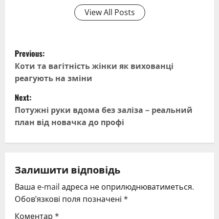
View All Posts
P
Previous:
o
Коти та вагітність жінки як вихованці
реагують на зміни
s
Next:
t
Потужні руки вдома без заліза – реальний
план від новачка до профі
n
a
v
Залишити відповідь
Ваша e-mail адреса не оприлюднюватиметься.
i
Обов’язкові поля позначені
*
g
Коментар
*