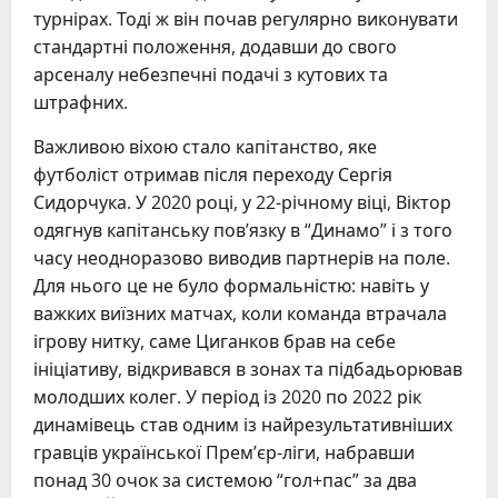
турнірах. Тоді ж він почав регулярно виконувати
стандартні положення, додавши до свого
арсеналу небезпечні подачі з кутових та
штрафних.
Важливою віхою стало капітанство, яке
футболіст отримав після переходу Сергія
Сидорчука. У 2020 році, у 22-річному віці, Віктор
одягнув капітанську пов’язку в “Динамо” і з того
часу неодноразово виводив партнерів на поле.
Для нього це не було формальністю: навіть у
важких виїзних матчах, коли команда втрачала
ігрову нитку, саме Циганков брав на себе
ініціативу, відкривався в зонах та підбадьорював
молодших колег. У період із 2020 по 2022 рік
динамівець став одним із найрезультативніших
гравців української Прем’єр-ліги, набравши
понад 30 очок за системою “гол+пас” за два