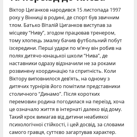
Віктор Циганков народився 15 листопада 1997
року у Вінниці в родині, де спорт був звичним
тлом. Батько Віталій Циганков виступав за
місцеву “Ниву”, згодом працював тренером,
тому хлопець змалку бачив футбольний побут
ізсередини. Перші удари по м’ячу він робив на
полях дитячо-юнацької школи “Нива”, де
наставники одразу відзначили не за роками
розвинену координацію та спритність. Коли
Віктору виповнилося дев’ять, на одному з
дитячих турнірів його помітили представники
столичного “Динамо”. Після коротких
перемовин родина погодилася на переїзд, хоча
це означало життя в інтернаті далеко від дому.
Такий крок вимагав від дитини неабиякої
психологічної стійкості, і цей досвід, за словами
самого гравця, суттєво загартував характер.