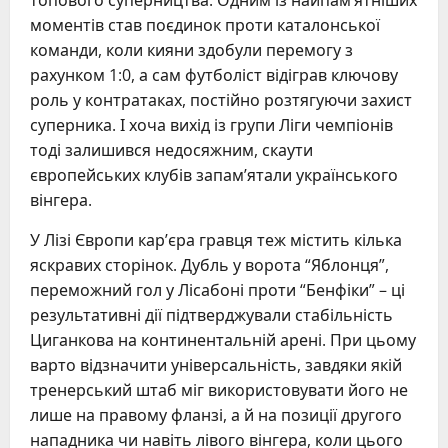
топового суперництва. Одним із найпам’ятніших
моментів став поєдинок проти каталонської
команди, коли кияни здобули перемогу з
рахунком 1:0, а сам футболіст відіграв ключову
роль у контратаках, постійно розтягуючи захист
суперника. І хоча вихід із групи Ліги чемпіонів
тоді залишився недосяжним, скаути
європейських клубів запам’ятали українського
вінгера.
У Лізі Європи кар’єра гравця теж містить кілька
яскравих сторінок. Дубль у ворота “Яблонця”,
переможний гол у Лісабоні проти “Бенфіки” – ці
результативні дії підтверджували стабільність
Циганкова на континентальній арені. При цьому
варто відзначити універсальність, завдяки якій
тренерський штаб міг використовувати його не
лише на правому фланзі, а й на позиції другого
нападника чи навіть лівого вінгера, коли цього