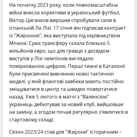
На початку 2023 року, коли повномасштабна
війна внесла корективи в український футбол,
Віктор Циганков вирішив спробувати сили в
іспанській Ла Лізі. 17 січня він підписав контракт
із “Жироною”, яка виступала під керівництвом
Мічела. Сума трансферу склала близько 5
мільйонів євро, що для гравця з досвідом
виступів у Лізі чемпіонів виглядало
поміркованою цифрою. Перші тижні в Каталонії
були присвячені вивченню нової тактичної
моделі, у якій флангові хавбеки мають постійно
зміщуватися в центр та швидко повертатися
назад. Уже 5 лютого в матчі з “Валенсією”
українець дебютував за новий клуб, вийшовши
на заміну, а згодом почав регулярно з’являтися в
стартовому складі.
Сезон 2023/24 став для “Жирони” історичним –