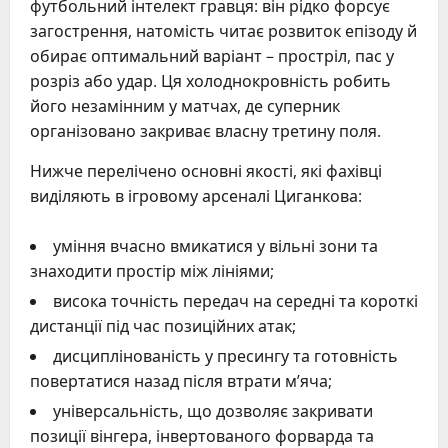
футбольний інтелект гравця: він рідко форсує
загострення, натомість читає розвиток епізоду й
обирає оптимальний варіант – простріл, пас у
розріз або удар. Ця холоднокровність робить
його незамінним у матчах, де суперник
організовано закриває власну третину поля.
Нижче перелічено основні якості, які фахівці
виділяють в ігровому арсеналі Циганкова:
уміння вчасно вмикатися у вільні зони та
знаходити простір між лініями;
висока точність передач на середні та короткі
дистанції під час позиційних атак;
дисциплінованість у пресингу та готовність
повертатися назад після втрати м’яча;
універсальність, що дозволяє закривати
позиції вінгера, інвертованого форварда та