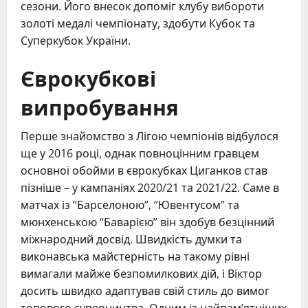
сезони. Його внесок допоміг клубу вибороти
золоті медалі чемпіонату, здобути Кубок та
Суперкубок України.
Єврокубкові
випробування
Перше знайомство з Лігою чемпіонів відбулося
ще у 2016 році, однак повноцінним гравцем
основної обойми в єврокубках Циганков став
пізніше – у кампаніях 2020/21 та 2021/22. Саме в
матчах із “Барселоною”, “Ювентусом” та
мюнхенською “Баварією” він здобув безцінний
міжнародний досвід. Швидкість думки та
виконавська майстерність на такому рівні
вимагали майже безпомилкових дій, і Віктор
досить швидко адаптував свій стиль до вимог