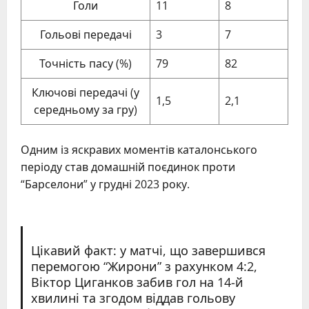
Голи
11
8
Гольові передачі
3
7
Точність пасу (%)
79
82
Ключові передачі (у
1,5
2,1
середньому за гру)
Одним із яскравих моментів каталонського
періоду став домашній поєдинок проти
“Барселони” у грудні 2023 року.
Цікавий факт: у матчі, що завершився
перемогою “Жирони” з рахунком 4:2,
Віктор Циганков забив гол на 14-й
хвилині та згодом віддав гольову