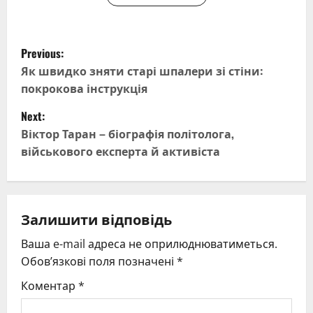
P
Previous:
o
Як швидко зняти старі шпалери зі стіни:
покрокова інструкція
s
Next:
t
Віктор Таран – біографія політолога,
військового експерта й активіста
n
a
v
Залишити відповідь
Ваша e-mail адреса не оприлюднюватиметься.
i
Обов’язкові поля позначені
*
g
Коментар
*
a