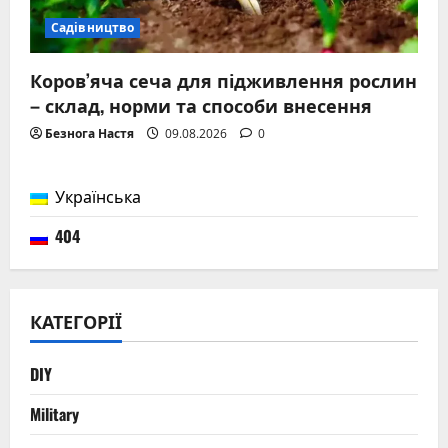
Садівництво
Коров’яча сеча для підживлення рослин
– склад, норми та способи внесення
Безнога Настя
09.08.2026
0
Українська
404
КАТЕГОРІЇ
DIY
Military