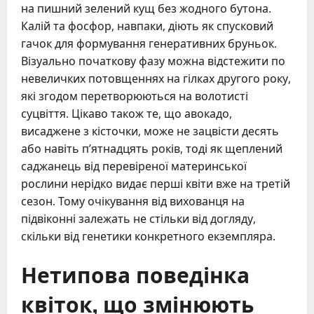
на пишний зелений кущ без жодного бутона.
Калій та фосфор, навпаки, діють як спусковий
гачок для формування генеративних бруньок.
Візуально початкову фазу можна відстежити по
невеличких потовщеннях на гілках другого року,
які згодом перетворюються на волотисті
суцвіття. Цікаво також те, що авокадо,
висаджене з кісточки, може не зацвісти десять
або навіть п’ятнадцять років, тоді як щеплений
саджанець від перевіреної материнської
рослини нерідко видає перші квіти вже на третій
сезон. Тому очікування від вихованця на
підвіконні залежать не стільки від догляду,
скільки від генетики конкретного екземпляра.
Нетипова поведінка
квіток, що змінюють