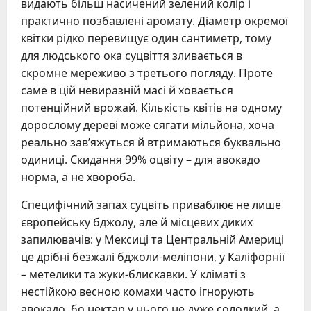
видають більш насичений зелений колір і
практично позбавлені аромату. Діаметр окремої
квітки рідко перевищує один сантиметр, тому
для людського ока суцвіття зливається в
скромне мереживо з третього погляду. Проте
саме в цій невиразній масі й ховається
потенційний врожай. Кількість квітів на одному
дорослому дереві може сягати мільйона, хоча
реально зав’яжуться й втримаються буквально
одиниці. Скидання 99% оцвіту – для авокадо
норма, а не хвороба.
Специфічний запах суцвіть приваблює не лише
європейську бджолу, але й місцевих диких
запилювачів: у Мексиці та Центральній Америці
це дрібні безжалі бджоли-меліпони, у Каліфорнії
– метелики та жуки-блискавки. У кліматі з
нестійкою весною комахи часто ігнорують
авокадо, бо нектар у нього не дуже солодкий, а