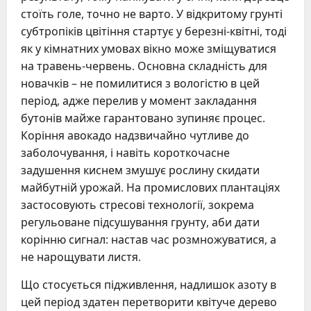
стоїть голе, точно не варто. У відкритому грунті
субтропіків цвітіння стартує у березні-квітні, тоді
як у кімнатних умовах вікно може зміщуватися
на травень-червень. Основна складність для
новачків – не помилитися з вологістю в цей
період, адже перелив у момент закладання
бутонів майже гарантовано зупиняє процес.
Коріння авокадо надзвичайно чутливе до
заболочування, і навіть короткочасне
задушення киснем змушує рослину скидати
майбутній урожай. На промислових плантаціях
застосовують стресові технології, зокрема
регульоване підсушування грунту, аби дати
корінню сигнал: настав час розмножуватися, а
не нарощувати листя.
Що стосується підживлення, надлишок азоту в
цей період здатен перетворити квітуче дерево