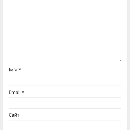
t
i
o
n
Ім'я
*
Email
*
Сайт