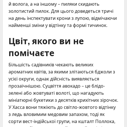
й волога, а на іншому – пиляки скидають
золотистий пилок. Для цього доведеться тричі
на день інспектувати крони з лупою, відмічаючи
найменші зміни у відтінку та формі тичинок.
Цвіт, якого ви не
помічаєте
Більшість садівників чекають великих
ароматних квітів, за якими злітаються бджоли з
усієї округи, однак дійсність виявляється
прозаїчнішою. Суцвіття авокадо – це блідо-
зелені або жовтуваті волоті, що нагадують
мініатюрні букетики з десятків крихітних зірочок.
У Хасса вони тяжіють до світло-жовтого відтінку
з ледь вловимим медовим запахом, тоді як
сорти вест-індійської групи, на кшталт Поллока,