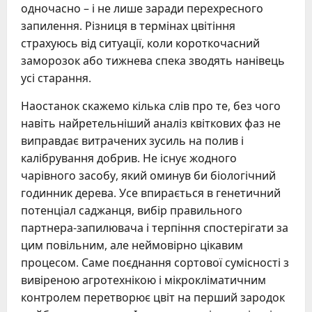
одночасно – і не лише заради перехресного
запилення. Різниця в термінах цвітіння
страхуюсь від ситуації, коли короткочасний
заморозок або тижнева спека зводять нанівець
усі старання.
Наостанок скажемо кілька слів про те, без чого
навіть найретельніший аналіз квіткових фаз не
виправдає витрачених зусиль на полив і
калібрування добрив. Не існує жодного
чарівного засобу, який оминув би біологічний
годинник дерева. Усе впирається в генетичний
потенціал саджанця, вибір правильного
партнера-запилювача і терпіння спостерігати за
цим повільним, але неймовірно цікавим
процесом. Саме поєднання сортової сумісності з
вивіреною агротехнікою і мікрокліматичним
контролем перетворює цвіт на перший зародок