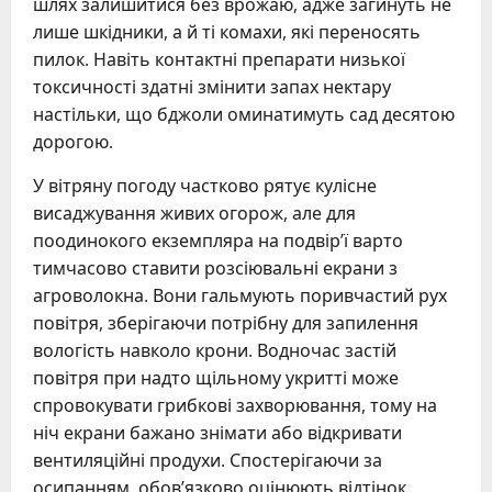
шлях залишитися без врожаю, адже загинуть не
лише шкідники, а й ті комахи, які переносять
пилок. Навіть контактні препарати низької
токсичності здатні змінити запах нектару
настільки, що бджоли оминатимуть сад десятою
дорогою.
У вітряну погоду частково рятує кулісне
висаджування живих огорож, але для
поодинокого екземпляра на подвір’ї варто
тимчасово ставити розсіювальні екрани з
агроволокна. Вони гальмують поривчастий рух
повітря, зберігаючи потрібну для запилення
вологість навколо крони. Водночас застій
повітря при надто щільному укритті може
спровокувати грибкові захворювання, тому на
ніч екрани бажано знімати або відкривати
вентиляційні продухи. Спостерігаючи за
осипанням, обов’язково оцінюють відтінок