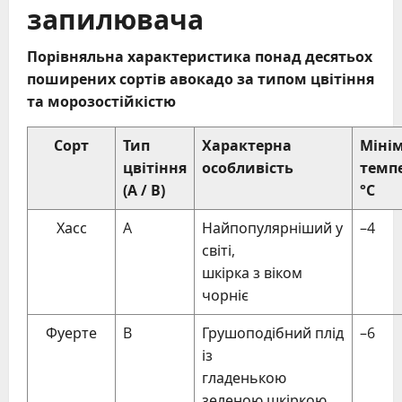
запилювача
Порівняльна характеристика понад десятьох
поширених сортів авокадо за типом цвітіння
та морозостійкістю
Сорт
Тип
Характерна
Міні
цвітіння
особливість
темп
(A / B)
°C
Хасс
A
Найпопулярніший у
–4
світі,
шкірка з віком
чорніє
Фуерте
B
Грушоподібний плід
–6
із
гладенькою
зеленою шкіркою