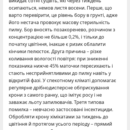
викидає сотні суцвіть, які через тиждень
осипаються, немов листя восени. Перше, що
варто перевірити, це рівень бору в грунті, адже
його нестача провокує масову стерильність
пилку. Бор вносять позакоренево, розчином з
концентрацією не більше 0,2%, і тільки до
початку цвітіння, інакше є ризик облалити
кінчики пелюсток. Друга причина – різке
коливання вологості повітря: при зниженні
показника нижче 45% маточки пересихають і
стають несприйнятливими до пилку навіть у
відкритій фазі. У спекотному кліматі допомагає
регулярне дрібнодисперсне обприскування
крони з самого ранку, що імітує росу і не
заважає льоту запилювачів. Третя типова
помилка – невчасно застосовані інсектициди.
Обробляти крону хімікатами за тиждень до
цвітіння й протягом усього періоду – прямий