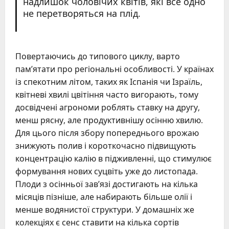
надлишок чоловічих квітів, які все одно
не перетворяться на плід.
Повертаючись до типового циклу, варто
пам’ятати про регіональні особливості. У країнах
із спекотним літом, таких як Іспанія чи Ізраїль,
квітневі хвилі цвітіння часто вигорають, тому
досвідчені агрономи роблять ставку на другу,
менш рясну, але продуктивнішу осінню хвилю.
Для цього після збору попереднього врожаю
знижують полив і короткочасно підвищують
концентрацію калію в підживленні, що стимулює
формування нових суцвіть уже до листопада.
Плоди з осінньої зав’язі достигають на кілька
місяців пізніше, але набирають більше олії і
менше водянистої структури. У домашніх же
колекціях є сенс ставити на кілька сортів