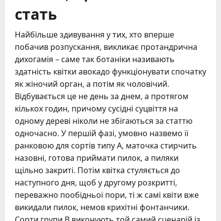
стать
Найбільше здивування у тих, хто вперше
побачив розпускання, викликає протандрична
дихогамія – саме так ботаніки називають
здатність квітки авокадо функціонувати спочатку
як жіночий орган, а потім як чоловічий.
Відбувається це не день за днем, а протягом
кількох годин, причому сусідні суцвіття на
одному дереві ніколи не збігаються за статтю
одночасно. У першій фазі, умовно назвемо її
ранковою для сортів типу А, маточка стирчить
назовні, готова приймати пилок, а пиляки
щільно закриті. Потім квітка стуляється до
наступного дня, щоб у другому розкритті,
переважно пообідньої пори, ті ж самі квіти вже
викидали пилок, немов крихітні фонтанчики.
Сорти групи В виконують той самий сценарій із