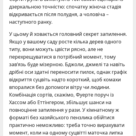
дзеркальною точністю: спочатку жіноча стадія
відкривається після полудня, а чоловіча –
наступного ранку.
У цьому й ховається головний секрет запилення.
Якщо у вашому саду росте кілька дерев одного
типу, вони можуть цвісти рясно, але не
перехрещуватися в потрібний момент, тому
зав’язь буде мізерною. Бджоли, джмелі та навіть
дрібні оси здатні переносити пилок, однак графік
відкриття суцвіть надто короткий, щоб комахи
впоралися без допомоги вітру чи людини.
Комбінація сортів, скажімо, Фуерте поруч із
Хассом або Еттінгером, збільшує шанси на
повноцінне запилення у рази. У кімнатному ж
форматі без хазяйського пензлика обійтися
практично неможливо: треба точно вирахувати
момент, коли на одному суцвітті маточка липка