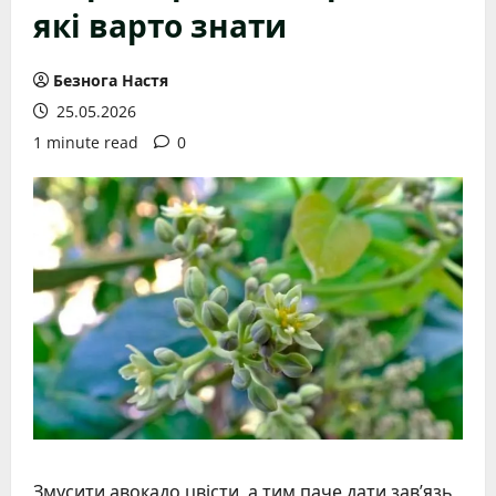
які варто знати
Безнога Настя
25.05.2026
1 minute read
0
Змусити авокадо цвісти, а тим паче дати зав’язь,