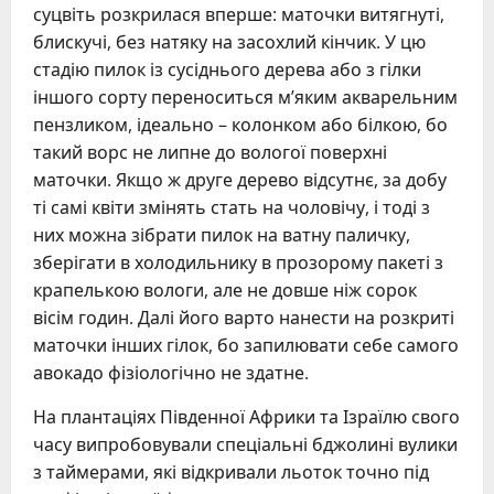
суцвіть розкрилася вперше: маточки витягнуті,
блискучі, без натяку на засохлий кінчик. У цю
стадію пилок із сусіднього дерева або з гілки
іншого сорту переноситься м’яким акварельним
пензликом, ідеально – колонком або білкою, бо
такий ворс не липне до вологої поверхні
маточки. Якщо ж друге дерево відсутнє, за добу
ті самі квіти змінять стать на чоловічу, і тоді з
них можна зібрати пилок на ватну паличку,
зберігати в холодильнику в прозорому пакеті з
крапелькою вологи, але не довше ніж сорок
вісім годин. Далі його варто нанести на розкриті
маточки інших гілок, бо запилювати себе самого
авокадо фізіологічно не здатне.
На плантаціях Південної Африки та Ізраїлю свого
часу випробовували спеціальні бджолині вулики
з таймерами, які відкривали льоток точно під