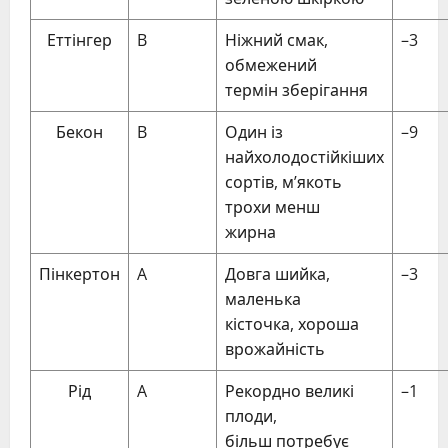
Еттінгер
B
Ніжний смак,
–3
обмежений
термін зберігання
Бекон
B
Один із
–9
найхолодостійкіших
сортів, м’якоть
трохи менш
жирна
Пінкертон
A
Довга шийка,
–3
маленька
кісточка, хороша
врожайність
Рід
A
Рекордно великі
–1
плоди,
більш потребує