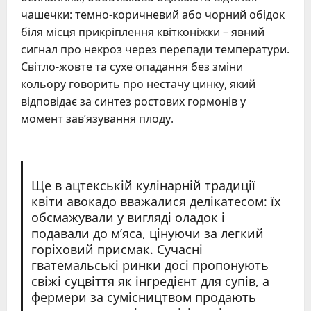
чашечки: темно-коричневий або чорний обідок
біля місця прикріплення квітконіжки – явний
сигнал про некроз через перепади температури.
Світло-жовте та сухе опадання без зміни
кольору говорить про нестачу цинку, який
відповідає за синтез ростових гормонів у
момент зав’язування плоду.
Ще в ацтекській кулінарній традиції
квіти авокадо вважалися делікатесом: їх
обсмажували у вигляді оладок і
подавали до м’яса, цінуючи за легкий
горіховий присмак. Сучасні
гватемальські ринки досі пропонують
свіжі суцвіття як інгредієнт для супів, а
фермери за сумісництвом продають