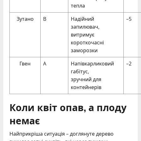
тепла
Зутано
B
Надійний
–5
запилювач,
витримує
короткочасні
заморозки
Гвен
A
Напівкарликовий
–2
габітус,
зручний для
контейнерів
Коли квіт опав, а плоду
немає
Найприкріша ситуація – доглянуте дерево