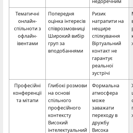
недоречним
Тематичні
Попередня
Ризик
онлайн-
оцінка інтересів
натрапити на
спільноти з
співрозмовниці
нещире
офлайн-
Широкий вибір
спілкування
івентами
груп за
Віртуальний
вподобаннями
контакт не
гарантує
реальної
зустрічі
Професійні
Глибокі розмови
Формальна
конференції
на основі
атмосфера
та мітапи
спільного
може
професійного
заважати
контексту
переходу в
Високий
дружбу
інтелектуальний
Висока