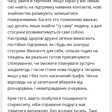
часу, уваги й терпіння. Якщо зараз у вас немає
сил навіть на підтримку наявних контактів, нові
знайомства ризикують залишитися
поверхневими. Багато хто помилково вважає,
що досить лише знайти “ту саму” людину, а далі
стосунки розвиватимуться самі собою.
Насправді здорові дружні зв’язки вимагають
постійної підтримки, як і будь-які значущі
стосунки. Визначте для себе, скільки годин на
тиждень ви реально готові присвячувати
спілкуванню, чи зможете планувати зустрічі
заздалегідь і чи не стане нова подруга тягарем,
якщо у вас і без того насичений графік. Чесна
відповідь на ці запитання вбереже від
розчарувань і невиправданих очікувань.
Крім того, варто позбутися поширеного
стереотипу, ніби справжня подруга має
з’явитися випадково, без жодних зусиль. Таке