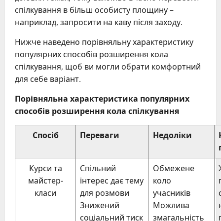
спілкування в більш особисту площину –
наприклад, запросити на каву після заходу.
Нижче наведено порівняльну характеристику
популярних способів розширення кола
спілкування, щоб ви могли обрати комфортний
для себе варіант.
Порівняльна характеристика популярних
способів розширення кола спілкування
Спосіб
Переваги
Недоліки
Курси та
Спільний
Обмежене
майстер-
інтерес дає тему
коло
класи
для розмови
учасників
Знижений
Можлива
соціальний тиск
змагальність