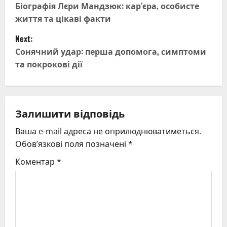
o
Біографія Лєри Мандзюк: кар’єра, особисте
життя та цікаві факти
s
Next:
t
Сонячний удар: перша допомога, симптоми
та покрокові дії
n
a
v
Залишити відповідь
Ваша e-mail адреса не оприлюднюватиметься.
i
Обов’язкові поля позначені
*
g
Коментар
*
a
t
i