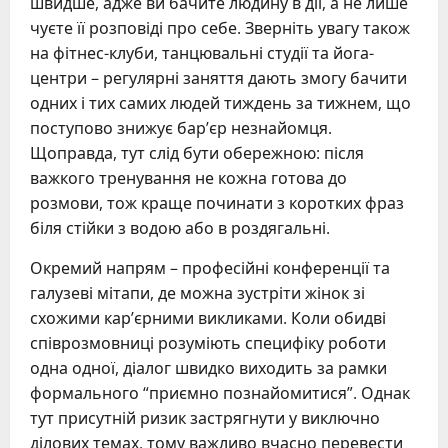
швидше, адже ви бачите людину в дії, а не лише
чуєте її розповіді про себе. Зверніть увагу також
на фітнес-клуби, танцювальні студії та йога-
центри – регулярні заняття дають змогу бачити
одних і тих самих людей тиждень за тижнем, що
поступово знижує бар’єр незнайомця.
Щоправда, тут слід бути обережною: після
важкого тренування не кожна готова до
розмови, тож краще починати з коротких фраз
біля стійки з водою або в роздягальні.
Окремий напрям – професійні конференції та
галузеві мітапи, де можна зустріти жінок зі
схожими кар’єрними викликами. Коли обидві
співрозмовниці розуміють специфіку роботи
одна одної, діалог швидко виходить за рамки
формального “приємно познайомитися”. Однак
тут присутній ризик застрягнути у виключно
ділових темах, тому важливо вчасно перевести