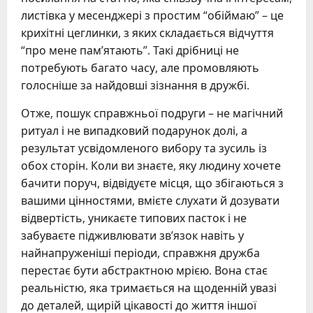
листівка у месенджері з простим “обіймаю” – це
крихітні цеглинки, з яких складається відчуття
“про мене пам’ятають”. Такі дрібниці не
потребують багато часу, але промовляють
голосніше за найдовші зізнання в дружбі.
Отже, пошук справжньої подруги – не магічний
ритуал і не випадковий подарунок долі, а
результат усвідомленого вибору та зусиль із
обох сторін. Коли ви знаєте, яку людину хочете
бачити поруч, відвідуєте місця, що збігаються з
вашими цінностями, вмієте слухати й дозувати
відвертість, уникаєте типових пасток і не
забуваєте підживлювати зв’язок навіть у
найнапруженіші періоди, справжня дружба
перестає бути абстрактною мрією. Вона стає
реальністю, яка тримається на щоденній увазі
до деталей, щирій цікавості до життя іншої