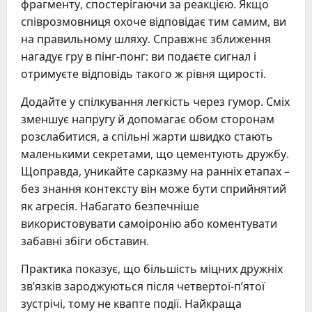
фрагменту, спостерігаючи за реакцією. Якщо
співрозмовниця охоче відповідає тим самим, ви
на правильному шляху. Справжнє зближення
нагадує гру в пінг-понг: ви подаєте сигнал і
отримуєте відповідь такого ж рівня щирості.
Додайте у спілкування легкість через гумор. Сміх
зменшує напругу й допомагає обом сторонам
розслабитися, а спільні жарти швидко стають
маленькими секретами, що цементують дружбу.
Щоправда, уникайте сарказму на ранніх етапах –
без знання контексту він може бути сприйнятий
як агресія. Набагато безпечніше
використовувати самоіронію або коментувати
забавні збіги обставин.
Практика показує, що більшість міцних дружніх
зв’язків зароджуються після четвертої-п’ятої
зустрічі, тому не квапте події. Найкраща