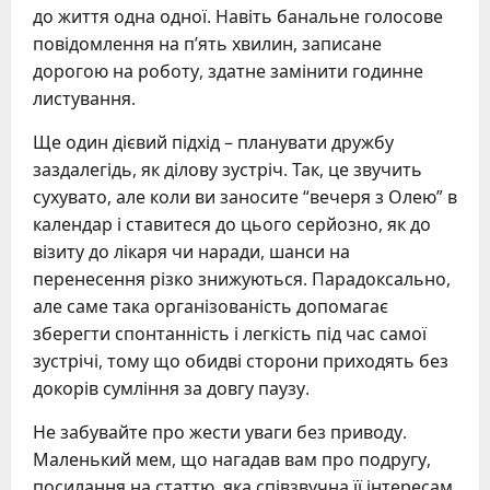
до життя одна одної. Навіть банальне голосове
повідомлення на п’ять хвилин, записане
дорогою на роботу, здатне замінити годинне
листування.
Ще один дієвий підхід – планувати дружбу
заздалегідь, як ділову зустріч. Так, це звучить
сухувато, але коли ви заносите “вечеря з Олею” в
календар і ставитеся до цього серйозно, як до
візиту до лікаря чи наради, шанси на
перенесення різко знижуються. Парадоксально,
але саме така організованість допомагає
зберегти спонтанність і легкість під час самої
зустрічі, тому що обидві сторони приходять без
докорів сумління за довгу паузу.
Не забувайте про жести уваги без приводу.
Маленький мем, що нагадав вам про подругу,
посилання на статтю, яка співзвучна її інтересам,