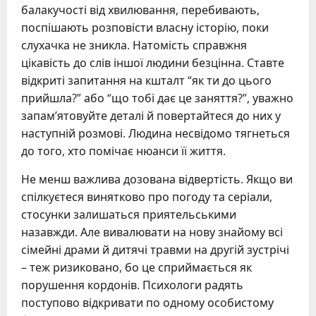
балакучості від хвилювання, перебивають,
поспішають розповісти власну історію, поки
слухачка не зникла. Натомість справжня
цікавість до слів іншої людини безцінна. Ставте
відкриті запитання на кшталт “як ти до цього
прийшла?” або “що тобі дає це заняття?”, уважно
запам’ятовуйте деталі й повертайтеся до них у
наступній розмові. Людина несвідомо тягнеться
до того, хто помічає нюанси її життя.
Не менш важлива дозована відвертість. Якщо ви
спілкуєтеся винятково про погоду та серіали,
стосунки залишаться приятельськими
назавжди. Але вивалювати на нову знайому всі
сімейні драми й дитячі травми на другій зустрічі
– теж ризиковано, бо це сприймається як
порушення кордонів. Психологи радять
поступово відкривати по одному особистому