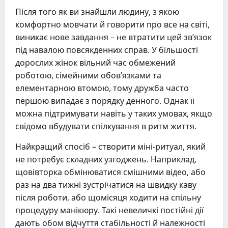
Після того як ви знайшли людину, з якою
комфортно мовчати й говорити про все на світі,
виникає нове завдання – не втратити цей зв’язок
під навалою повсякденних справ. У більшості
дорослих жінок вільний час обмежений
роботою, сімейними обов’язками та
елементарною втомою, тому дружба часто
першою випадає з порядку денного. Однак її
можна підтримувати навіть у таких умовах, якщо
свідомо вбудувати спілкування в ритм життя.
Найкращий спосіб – створити міні-ритуал, який
не потребує складних узгоджень. Наприклад,
щовівторка обмінюватися смішними відео, або
раз на два тижні зустрічатися на швидку каву
після роботи, або щомісяця ходити на спільну
процедуру манікюру. Такі невеличкі постійні дії
дають обом відчуття стабільності й належності