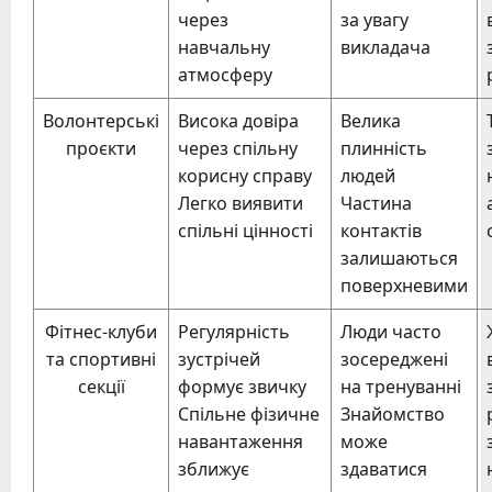
через
за увагу
навчальну
викладача
атмосферу
Волонтерські
Висока довіра
Велика
проєкти
через спільну
плинність
корисну справу
людей
Легко виявити
Частина
спільні цінності
контактів
залишаються
поверхневими
Фітнес-клуби
Регулярність
Люди часто
та спортивні
зустрічей
зосереджені
секції
формує звичку
на тренуванні
Спільне фізичне
Знайомство
навантаження
може
зближує
здаватися