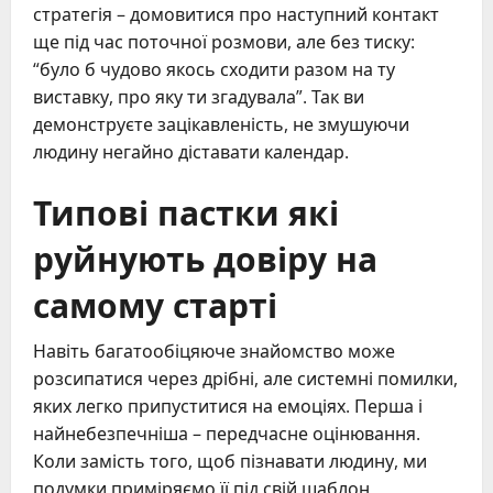
стратегія – домовитися про наступний контакт
ще під час поточної розмови, але без тиску:
“було б чудово якось сходити разом на ту
виставку, про яку ти згадувала”. Так ви
демонструєте зацікавленість, не змушуючи
людину негайно діставати календар.
Типові пастки які
руйнують довіру на
самому старті
Навіть багатообіцяюче знайомство може
розсипатися через дрібні, але системні помилки,
яких легко припуститися на емоціях. Перша і
найнебезпечніша – передчасне оцінювання.
Коли замість того, щоб пізнавати людину, ми
подумки приміряємо її під свій шаблон