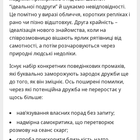
“ідеальної подруги” й шукаємо невідповідності.
Це помітно у виразі обличчя, коротких репліках і
рано чи пізно відштовхує. Друга крайність –
ідеалізація нового знайомства, коли на
співрозмовницю вішають ярлик рятівниці від
самотності, а потім розчаровуються через
природні людські недоліки.
Існує набір конкретних поведінкових промахів,
які буквально заморожують зародок дружби ще
до того, як він зміцніє. Ось поширені помилки,
через які потенційна дружба не переростає у
щось більше:
нав’язування власних порад без запиту;
надмірна самокритика, що перетворює
розмову на сеанс скарг;
спроба прискорити близькість надто