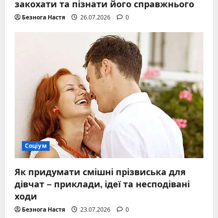
закохати та пізнати його справжнього
Безнога Настя
26.07.2026
0
Соціум
Як придумати смішні прізвиська для
дівчат – приклади, ідеї та несподівані
ходи
Безнога Настя
23.07.2026
0