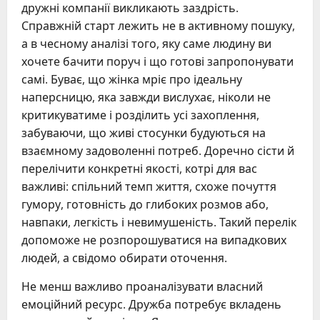
дружні компанії викликають заздрість.
Справжній старт лежить не в активному пошуку,
а в чесному аналізі того, яку саме людину ви
хочете бачити поруч і що готові запропонувати
самі. Буває, що жінка мріє про ідеальну
наперсницю, яка завжди вислухає, ніколи не
критикуватиме і розділить усі захоплення,
забуваючи, що живі стосунки будуються на
взаємному задоволенні потреб. Доречно сісти й
перелічити конкретні якості, котрі для вас
важливі: спільний темп життя, схоже почуття
гумору, готовність до глибоких розмов або,
навпаки, легкість і невимушеність. Такий перелік
допоможе не розпорошуватися на випадкових
людей, а свідомо обирати оточення.
Не менш важливо проаналізувати власний
емоційний ресурс. Дружба потребує вкладень