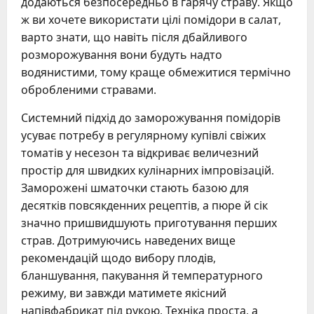
додаються безпосередньо в гарячу страву. Якщо
ж ви хочете використати цілі помідори в салат,
варто знати, що навіть після дбайливого
розморожування вони будуть надто
водянистими, тому краще обмежитися термічно
обробленими стравами.
Системний підхід до заморожування помідорів
усуває потребу в регулярному купівлі свіжих
томатів у несезон та відкриває величезний
простір для швидких кулінарних імпровізацій.
Заморожені шматочки стають базою для
десятків повсякденних рецептів, а пюре й сік
значно пришвидшують приготування перших
страв. Дотримуючись наведених вище
рекомендацій щодо вибору плодів,
бланшування, пакування й температурного
режиму, ви завжди матимете якісний
напівфабрикат під рукою. Техніка проста, а