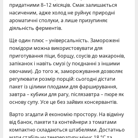
придатними 8–12 місяців. Смак залишається
насиченим, адже холод не руйнує природні
ароматичні сполуки, а лише призупиняє
діяльність ферментів.
Ще один плюс – універсальність. Заморожені
помідори можна використовувати для
приготування піци, борщу, соусів до макаронів,
запіканок і навіть смузі (у поєднанні з іншими
овочами). До того ж, заморожування дозволяє
регулювати розмір порцій: сьогодні дістати
пакет із цілими плодами для фарширування,
завтра – кубики для рагу, післязавтра – пюре як
основу супу. Усе це без зайвих консервантів.
Варто згадати й економію простору. На відміну
від банок, пакети та контейнери з томатами
компактно складаються штабелями. Достатньо
мати стабільну температуру мінус 18 °C та