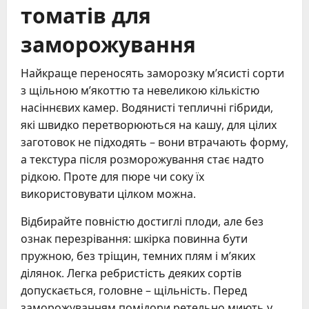
томатів для
заморожування
Найкраще переносять заморозку м’ясисті сорти
з щільною м’якоттю та невеликою кількістю
насіннєвих камер. Водянисті тепличні гібриди,
які швидко перетворюються на кашу, для цілих
заготовок не підходять – вони втрачають форму,
а текстура після розморожування стає надто
рідкою. Проте для пюре чи соку їх
використовувати цілком можна.
Відбирайте повністю достиглі плоди, але без
ознак перезрівання: шкірка повинна бути
пружною, без тріщин, темних плям і м’яких
ділянок. Легка ребристість деяких сортів
допускається, головне – щільність. Перед
заморожуванням помідори ретельно миють у