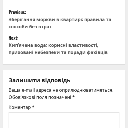
P
Previous:
o
Зберігання моркви в квартирі: правила та
способи без втрат
s
Next:
t
Кип’ячена вода: корисні властивості,
приховані небезпеки та поради фахівців
n
a
v
Залишити відповідь
Ваша e-mail адреса не оприлюднюватиметься.
i
Обов’язкові поля позначені
*
g
Коментар
*
a