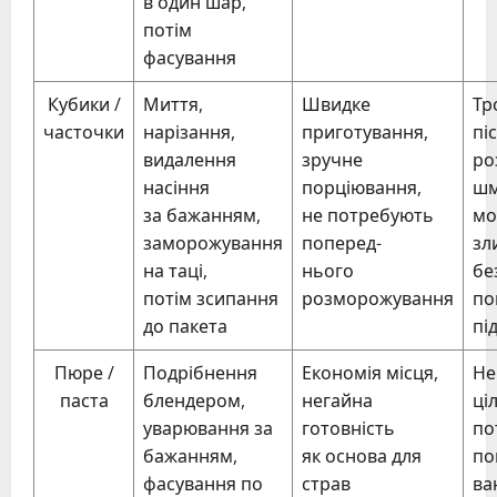
в один шар,
потім
фасування
Кубики /
Миття,
Швидке
Тр
часточки
нарізання,
приготування,
пі
видалення
зручне
ро
насіння
порціювання,
шм
за бажанням,
не потребують
мо
заморожування
поперед-
зл
на таці,
нього
бе
потім зсипання
розморожування
по
до пакета
пі
Пюре /
Подрібнення
Економія місця,
Не
паста
блендером,
негайна
ці
уварювання за
готовність
по
бажанням,
як основа для
по
фасування по
страв
ва