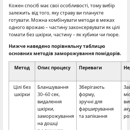
Кожен спосіб має свої особливості, тому вибір
залежить від того, яку страву ви плануєте
готувати. Можна комбінувати методи в межах
одного врожаю – частину законсервувати як цілі
томати без шкірки, частину – як кубики чи пюре.
Нижче наведено порівняльну таблицю
основних методів заморожування помідорів.
Метод
Опис процесу
Переваги
Не
Цілі без
Бланшування
Зберігають
За
шкірки
30–60 сек,
форму,
мі
видалення
зручні для
ви
шкірки,
фарширування
ак
заморожування
та запікання
ро
на дошці