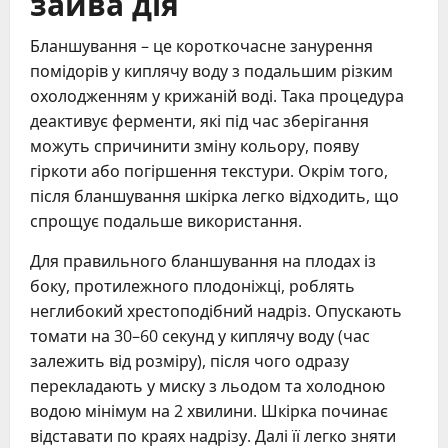
зайва дія
Бланшування – це короткочасне занурення
помідорів у киплячу воду з подальшим різким
охолодженням у крижаній воді. Така процедура
деактивує ферменти, які під час зберігання
можуть спричинити зміну кольору, появу
гіркоти або погіршення текстури. Окрім того,
після бланшування шкірка легко відходить, що
спрощує подальше використання.
Для правильного бланшування на плодах із
боку, протилежного плодоніжці, роблять
неглибокий хрестоподібний надріз. Опускають
томати на 30–60 секунд у киплячу воду (час
залежить від розміру), після чого одразу
перекладають у миску з льодом та холодною
водою мінімум на 2 хвилини. Шкірка починає
відставати по краях надрізу. Далі її легко зняти