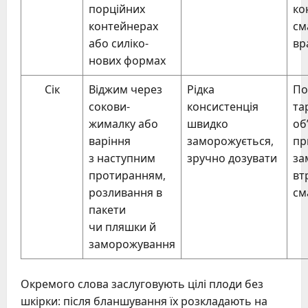
порційних
ко
контейнерах
см
або силіко-
вр
нових формах
Сік
Віджим через
Рідка
По
сокови-
консистенція
та
жималку або
швидко
об
варіння
заморожується,
пр
з наступним
зручно дозувати
за
протиранням,
вт
розливання в
см
пакети
чи пляшки й
заморожування
Окремого слова заслуговують цілі плоди без
шкірки: після бланшування їх розкладають на