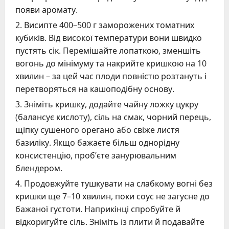
появи аромату.
Висипте 400–500 г заморожених томатних
кубиків. Від високої температури вони швидко
пустять сік. Перемішайте лопаткою, зменшіть
вогонь до мінімуму та накрийте кришкою на 10
хвилин – за цей час плоди повністю розтануть і
перетворяться на кашоподібну основу.
Зніміть кришку, додайте чайну ложку цукру
(балансує кислоту), сіль на смак, чорний перець,
щіпку сушеного орегано або свіже листя
базиліку. Якщо бажаєте більш однорідну
консистенцію, проб’єте занурювальним
блендером.
Продовжуйте тушкувати на слабкому вогні без
кришки ще 7–10 хвилин, поки соус не загусне до
бажаної густоти. Наприкінці спробуйте й
відкоригуйте сіль. Зніміть із плити й подавайте