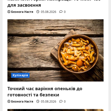
для засвоєння
Безнога Настя
05.08.2026
0
Кулінарія
Точний час варіння опеньків до
готовності та безпеки
Безнога Настя
05.08.2026
0