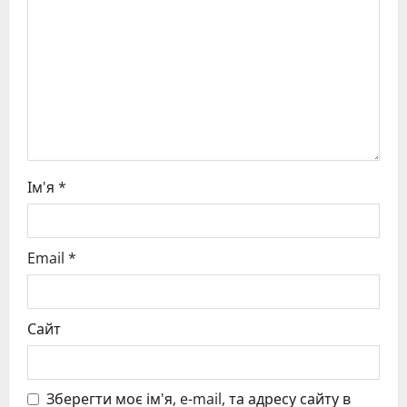
t
i
o
n
Ім'я
*
Email
*
Сайт
Зберегти моє ім'я, e-mail, та адресу сайту в