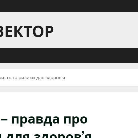
ВЕКТОР
ристь та ризики для здоров’я
 – правда про
 для здоров’я