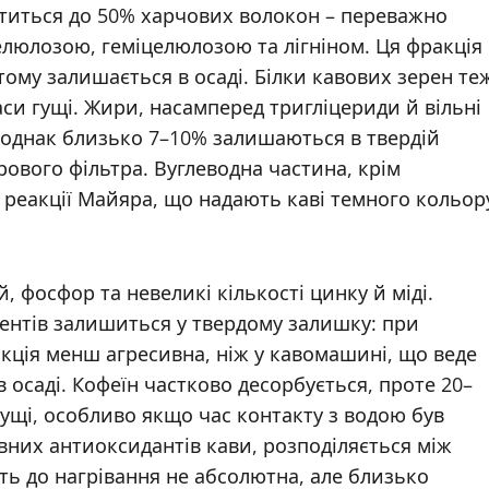
ститься до 50% харчових волокон – переважно
елюлозою, геміцелюлозою та лігніном. Ця фракція
ому залишається в осаді. Білки кавових зерен те
и гущі. Жири, насамперед тригліцериди й вільні
, однак близько 7–10% залишаються в твердій
рового фільтра. Вуглеводна частина, крім
 реакції Майяра, що надають каві темного кольор
, фосфор та невеликі кількості цинку й міді.
ментів залишиться у твердому залишку: при
кція менш агресивна, ніж у кавомашині, що веде
 осаді. Кофеїн частково десорбується, проте 20–
гущі, особливо якщо час контакту з водою був
вних антиоксидантів кави, розподіляється між
сть до нагрівання не абсолютна, але близько