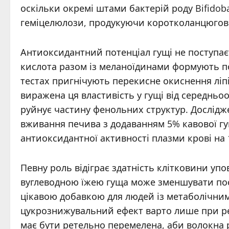
оскільки окремі штами бактерій роду Bifido
геміцелюлози, продукуючи коротколанцюгові 
Антиоксидантний потенціал гущі не поступа
кислота разом із меланоїдинами формують по
тестах пригнічують перекисне окиснення ліп
виражена ця властивість у гущі від середнь
руйнує частину фенольних структур. Дослід
вживання печива з додаванням 5% кавової г
антиоксидантної активності плазми крові на
Певну роль відіграє здатність клітковини уп
вуглеводною їжею гуща може зменшувати пост
цікавою добавкою для людей із метаболічни
цукрознижувальний ефект варто лише при р
має бути ретельно перемелена, аби волокна 