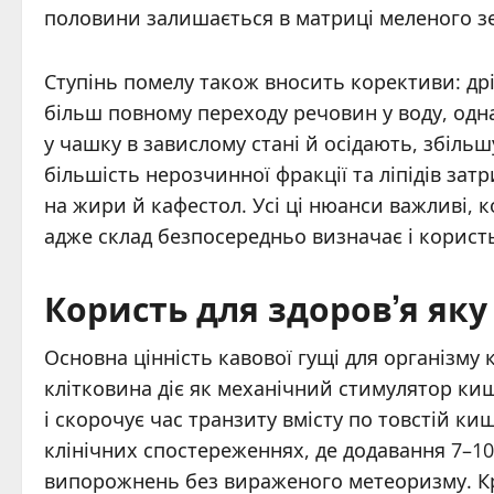
половини залишається в матриці меленого з
Ступінь помелу також вносить корективи: др
більш повному переходу речовин у воду, одн
у чашку в завислому стані й осідають, збільш
більшість нерозчинної фракції та ліпідів за
на жири й кафестол. Усі ці нюанси важливі,
адже склад безпосередньо визначає і користь
Користь для здоров’я яку
Основна цінність кавової гущі для організму 
клітковина діє як механічний стимулятор ки
і скорочує час транзиту вмісту по товстій к
клінічних спостереженнях, де додавання 7–10 
випорожнень без вираженого метеоризму. Крі