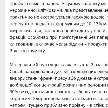
профілю самого напою. У сухому залишку мі
нерозчинної клітковини, яка представлена ц
практично не екстрагується гарячою водою, т
переважно осідають, формуючи до 10–13% мас
жирні кислоти, частково переходять у напій
фракції, особливо при приготуванні без папе
клітковини, включає меланоїдини – продукти
й легку гірчинку.
Мінеральний пул гущі складають калій, магній
Спосіб заварювання диктує, скільки цих еле
використанні френч-пресу або джезви екстра
до більшої концентрації розчинних речовин в
30% вихідної кількості можуть зберігатися в 
коротким. Хлорогенова кислота, один із голо
напоєм і гущею приблизно порівну – її стійкі