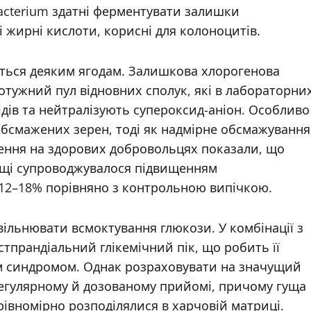
bacterium здатні ферментувати залишки
жирні кислоти, корисні для колоноцитів.
ється деяким ягодам. Залишкова хлорогенова
тужний пул відновних сполук, які в лабораторни
ідів та нейтралізують супероксид-аніон. Особливо
ообсмажених зерен, тоді як надмірне обсмажування
ження на здорових добровольцях показали, що
ущі супроводжувалося підвищенням
 12–18% порівняно з контрольною випічкою.
овільнювати всмоктування глюкози. У комбінації з
прандіальний глікемічний пік, що робить її
м синдромом. Однак розраховувати на значущий
егулярному й дозованому прийомі, причому гуща
рівномірно розподілялися в харчовій матриці.