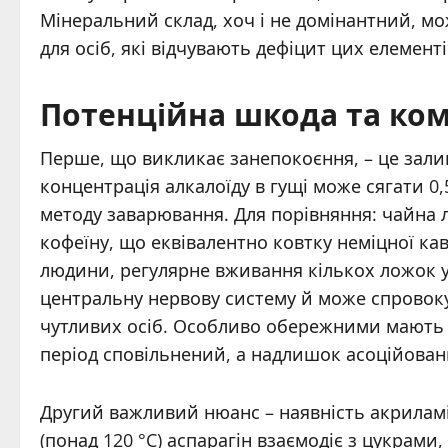
Мінеральний склад, хоч і не домінантний, м
для осіб, які відчувають дефіцит цих елементі
Потенційна шкода та ко
Перше, що викликає занепокоєння, – це залиш
концентрація алкалоїду в гущі може сягати 0,5
методу заварювання. Для порівняння: чайна л
кофеїну, що еквівалентно ковтку неміцної ка
людини, регулярне вживання кількох ложок 
центральну нервову систему й може спровоку
чутливих осіб. Особливо обережними мають б
період сповільнений, а надлишок асоційован
Другий важливий нюанс – наявність акрилам
(понад 120 °C) аспарагін взаємодіє з цукрам