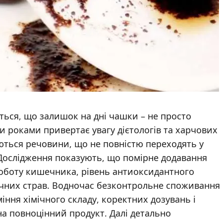
ься, що залишок на дні чашки – не просто
ми роками привертає увагу дієтологів та харчових
уються речовини, що не повністю переходять у
. Дослідження показують, що помірне додавання
 роботу кишечника, рівень антиоксидантного
ичних страв. Водночас безконтрольне споживання
ння хімічного складу, коректних дозувань і
на повноцінний продукт. Далі детально