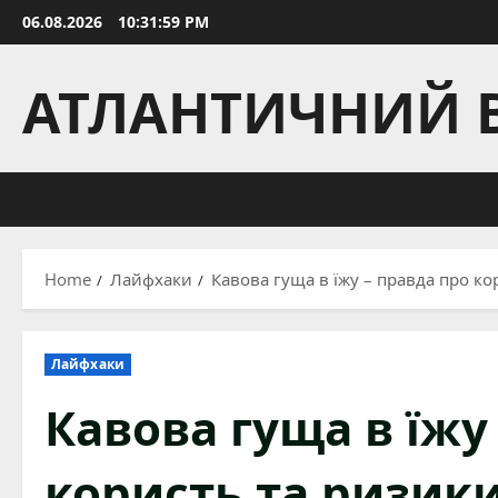
Skip
06.08.2026
10:32:00 PM
to
content
АТЛАНТИЧНИЙ 
Home
Лайфхаки
Кавова гуща в їжу – правда про ко
Лайфхаки
Кавова гуща в їжу
користь та ризики