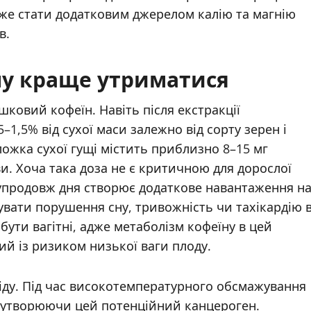
оже стати додатковим джерелом калію та магнію
в.
му краще утриматися
ковий кофеїн. Навіть після екстракції
–1,5% від сухої маси залежно від сорту зерен і
ожка сухої гущі містить приблизно 8–15 мг
ви. Хоча така доза не є критичною для дорослої
упродовж дня створює додаткове навантаження н
вати порушення сну, тривожність чи тахікардію 
ути вагітні, адже метаболізм кофеїну в цей
ий із ризиком низької ваги плоду.
іду. Під час високотемпературного обсмажування
и, утворюючи цей потенційний канцероген.