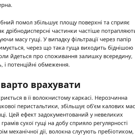
ерна.
ібний помол збільшує площу поверхні та сприяє
ак дрібнодисперсні частинки частіше потрапляют
уючи масу гущі. У випадку фільтрації через папір
тримується, через що така гуща виходить біднішою
 коли йдеться про споживання залишку всередину,
, і потенційні обмеження.
 варто врахувати
криється в її волокнистому каркасі. Нерозчинна
шкової перистальтики, збільшує об’єм калових ма
ишці. Цей ефект задокументований у невеликих
грамів сухої гущі на добу сприяло регулярності
м механічної дії, волокна слугують пребіотиком,