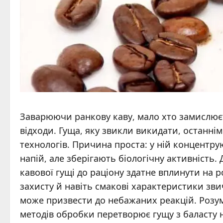
Заварюючи ранкову каву, мало хто замислюєт
відходи. Гуща, яку звикли викидати, останні
технологів. Причина проста: у ній концентр
напій, але зберігають біологічну активність
кавової гущі до раціону здатне вплинути на
захисту й навіть смакові характеристики зв
може призвести до небажаних реакцій. Розумі
методів обробки перетворює гущу з баласту 