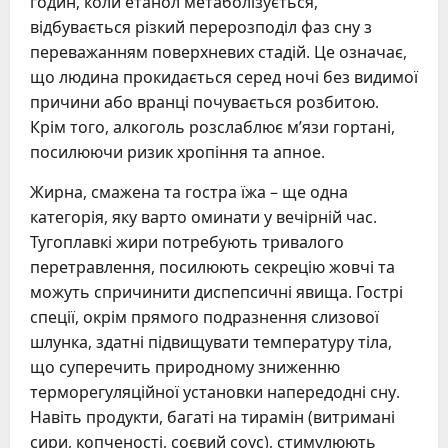
годин, коли етанол метаболізується,
відбувається різкий перерозподіл фаз сну з
переважанням поверхневих стадій. Це означає,
що людина прокидається серед ночі без видимої
причини або вранці почувається розбитою.
Крім того, алкоголь розслаблює м’язи гортані,
посилюючи ризик хропіння та апное.
Жирна, смажена та гостра їжа – ще одна
категорія, яку варто оминати у вечірній час.
Тугоплавкі жири потребують тривалого
перетравлення, посилюють секрецію жовчі та
можуть спричинити диспепсичні явища. Гострі
спеції, окрім прямого подразнення слизової
шлунка, здатні підвищувати температуру тіла,
що суперечить природному зниженню
терморегуляційної установки напередодні сну.
Навіть продукти, багаті на тирамін (витримані
сири, копченості, соєвий соус), стимулюють