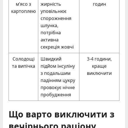
м’ясо з
жирність
годин
картоплею
уповільнює
спорожнення
шлунка,
потрібна
активна
секреція жовчі
Солодощі
Швидкий
3-4 години,
та випічка
підйом інсуліну
краще
з подальшим
виключити
падінням цукру
провокує нічне
пробудження
Що варто виключити з
вечірнього раціону