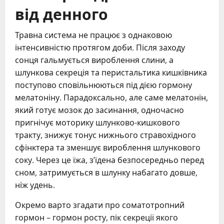
від денного
Травна система не працює з однаковою
інтенсивністю протягом доби. Після заходу
сонця гальмується вироблення слини, а
шлункова секреція та перистальтика кишківника
поступово сповільнюються під дією гормону
мелатоніну. Парадоксально, але саме мелатонін,
який готує мозок до засинання, одночасно
пригнічує моторику шлунково-кишкового
тракту, знижує тонус нижнього стравохідного
сфінктера та зменшує вироблення шлункового
соку. Через це їжа, з’їдена безпосередньо перед
сном, затримується в шлунку набагато довше,
ніж удень.
Окремо варто згадати про соматотропний
гормон – гормон росту, пік секреції якого