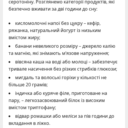
серотоніну. Розглянемо категорії продуктів, які
безпечно вживати за дві години до сну:
кисломолочні напої без цукру – кефір,
ряжанка, натуральний йогурт із низьким
вмістом жиру;
банани невеликого розміру – джерело калію
та магнію, які знімають м’язове напруження;
вівсяна каша на воді або молоці – забезпечує
тривале насичення без різких стрибків глюкози;
мигдаль та волоські горіхи у кількості не
більше 20 грамів;
індичка або куряче філе, приготоване на
пару, – легкозасвоюваний білок із високим
вмістом триптофану;
відвар ромашки або меліси за пів години до
вкладання в ліжко.