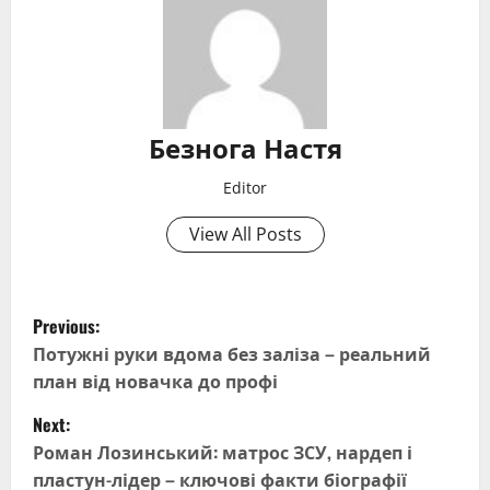
Безнога Настя
Editor
View All Posts
P
Previous:
o
Потужні руки вдома без заліза – реальний
план від новачка до профі
s
Next:
t
Роман Лозинський: матрос ЗСУ, нардеп і
пластун-лідер – ключові факти біографії