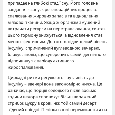
припадає на глибокі стадії сну. Його головне
завдання – запуск регенераційних процесів,
спалювання жирових запасів та відновлення
м’язової тканини. Якщо ж організм змушений
витрачати ресурси на перетравлювання, синтез
цього гормону знижується, а відновлення стає
менш ефективним. До того ж підвищений рівень
інсуліну, спричинений вуглеводною вечерею,
блокує ліполіз, що суперечить самій ідеї нічного
відпочинку як періоду активного
жироспалювання.
Циркадні ритми регулюють і чутливість до
інсуліну – ввечері вона закономірно нижча. Це
означає, що порція солодкого після восьмої
години вечора спровокує більш виражений
стрибок цукру в крові, ніж той самий десерт,
з’їдений опівдні. Печінка вночі перемикається на