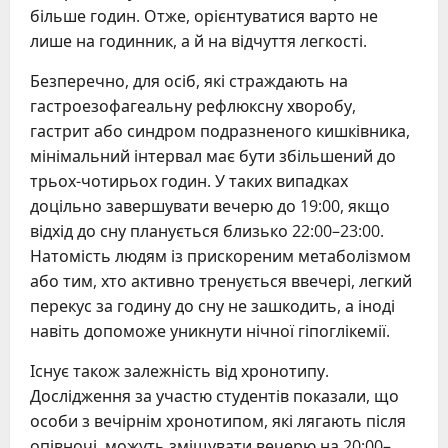
більше годин. Отже, орієнтуватися варто не
лише на годинник, а й на відчуття легкості.
Безперечно, для осіб, які страждають на
гастроезофагеальну рефлюксну хворобу,
гастрит або синдром подразненого кишківника,
мінімальний інтервал має бути збільшений до
трьох-чотирьох годин. У таких випадках
доцільно завершувати вечерю до 19:00, якщо
відхід до сну планується близько 22:00–23:00.
Натомість людям із прискореним метаболізмом
або тим, хто активно тренується ввечері, легкий
перекус за годину до сну не зашкодить, а іноді
навіть допоможе уникнути нічної гіпоглікемії.
Існує також залежність від хронотипу.
Дослідження за участю студентів показали, що
особи з вечірнім хронотипом, які лягають після
опівночі, можуть зміщувати вечерю на 20:00–