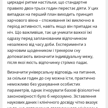
циркадні ритми настільки, що стандартне
правило двох-трьох годин перестає діяти. У цих
випадках на перший план виходить принцип
харчового вікна – споживання їжі виключно в
період активності, навіть якщо він припадає на
ніч. Що важливіше, так це уникати важкої їжі
одразу перед запланованим відпочинком
незалежно від часу доби. Експерименти з
харчовим щоденником і трекером сну
допомагають визначити індивідуальну межу,
після якої якість відпочинку стрімко падає.
Визначити універсальну відповідь на питання,
за скільки годин до сну можна їсти, практично
неможливо без урахування особистих
параметрів, однак ігнорувати базові фізіологічні
закономірності було б нерозумно. Зіставлення
наукових даних і клінічного досвіду чітко вказує