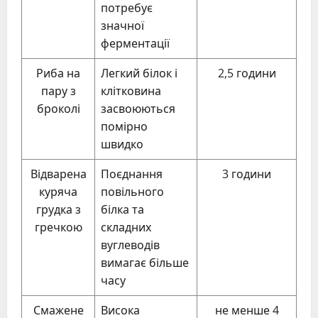
потребує
значної
ферментації
Риба на
Легкий білок і
2,5 години
пару з
клітковина
броколі
засвоюються
помірно
швидко
Відварена
Поєднання
3 години
куряча
повільного
грудка з
білка та
гречкою
складних
вуглеводів
вимагає більше
часу
Смажене
Висока
не менше 4