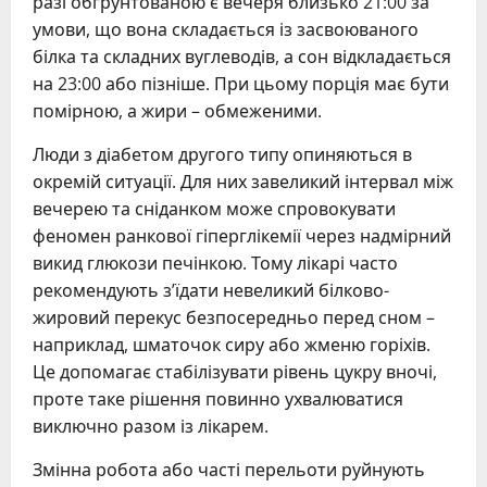
разі обґрунтованою є вечеря близько 21:00 за
умови, що вона складається із засвоюваного
білка та складних вуглеводів, а сон відкладається
на 23:00 або пізніше. При цьому порція має бути
помірною, а жири – обмеженими.
Люди з діабетом другого типу опиняються в
окремій ситуації. Для них завеликий інтервал між
вечерею та сніданком може спровокувати
феномен ранкової гіперглікемії через надмірний
викид глюкози печінкою. Тому лікарі часто
рекомендують з’їдати невеликий білково-
жировий перекус безпосередньо перед сном –
наприклад, шматочок сиру або жменю горіхів.
Це допомагає стабілізувати рівень цукру вночі,
проте таке рішення повинно ухвалюватися
виключно разом із лікарем.
Змінна робота або часті перельоти руйнують