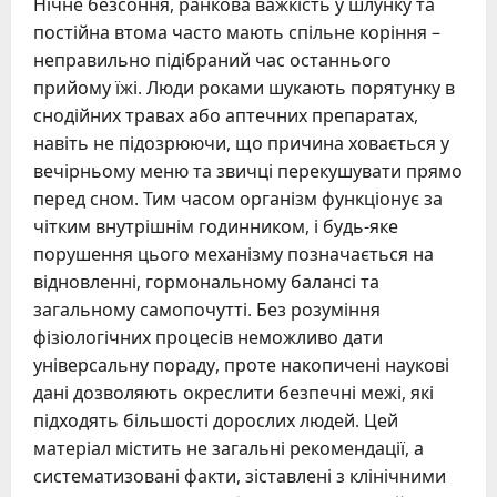
Нічне безсоння, ранкова важкість у шлунку та
постійна втома часто мають спільне коріння –
неправильно підібраний час останнього
прийому їжі. Люди роками шукають порятунку в
снодійних травах або аптечних препаратах,
навіть не підозрюючи, що причина ховається у
вечірньому меню та звичці перекушувати прямо
перед сном. Тим часом організм функціонує за
чітким внутрішнім годинником, і будь-яке
порушення цього механізму позначається на
відновленні, гормональному балансі та
загальному самопочутті. Без розуміння
фізіологічних процесів неможливо дати
універсальну пораду, проте накопичені наукові
дані дозволяють окреслити безпечні межі, які
підходять більшості дорослих людей. Цей
матеріал містить не загальні рекомендації, а
систематизовані факти, зіставлені з клінічними