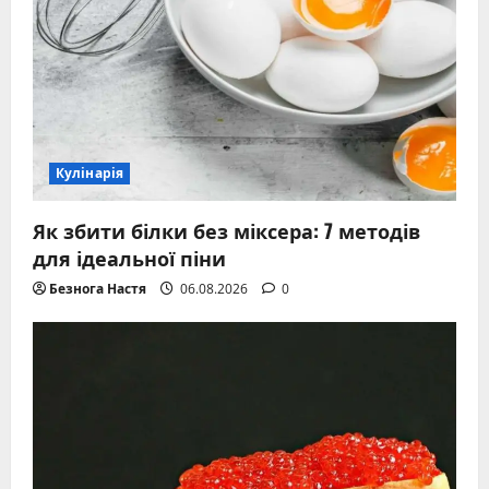
Кулінарія
Як збити білки без міксера: 7 методів
для ідеальної піни
Безнога Настя
06.08.2026
0