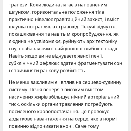
трапези. Коли людина лягає з наповненим
шлунком, горизонтальне положення тіла
практично нівелює гравітаційний захист, і вміст
шлунка потрапляє в стравохід. Пекучі відчуття,
покашлювання та навіть мікропробудження, які
людина не усвідомлює, руйнують архітектоніку
сну, позбавляючи її найціннішої глибокої стадії.
Навіть якщо ви не відчуваєте явної печії,
субклінічний рефлюкс здатен фрагментувати сон
і спричиняти ранкову розбитість.
Не менш важливим є і вплив на серцево-судинну
систему. Пізня вечеря з високим вмістом
насичених жирів збільшує нічний артеріальний
тиск, оскільки органи травлення потребують
посиленого кровопостачання. Це провокує
додаткове навантаження на серце, яке в нормі
повинно відпочивати вночі. Саме тому