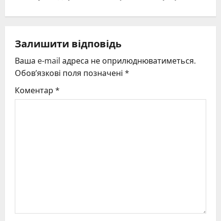
n
a
v
Залишити відповідь
Ваша e-mail адреса не оприлюднюватиметься.
i
Обов’язкові поля позначені
*
g
Коментар
*
a
t
i
o
n