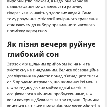
виробництво глюкози, а надмірне харчове
навантаження може викликати ранкову
гіперглікемію навіть у здорових людей. Саме
тому розуміння фізіології вечірнього травлення
стає ключем до вибору правильного часового
проміжку перед сном.
Як пізня вечеря руйнує
глибокий сон
Зв’язок між щільним прийомом їжі на ніч та
якістю сну не є надуманим. Велике обсерваційне
дослідження за участю понад п’ятнадцяти тисяч
осіб продемонструвало, що вживання їжі менш
ніж за годину до сну майже вдвічі частіше
асоціювалося з нічними пробудженнями, ніж
коли вечеря відбувалася за три години. Причина
криється не тільки в механічному дискомфорті, а