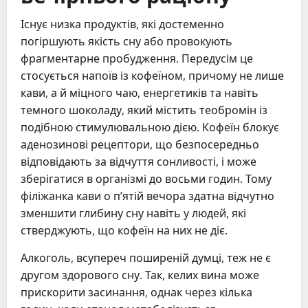
Існує низка продуктів, які достеменно
погіршують якість сну або провокують
фрагментарне пробудження. Передусім це
стосується напоїв із кофеїном, причому не лише
кави, а й міцного чаю, енергетиків та навіть
темного шоколаду, який містить теобромін із
подібною стимулювальною дією. Кофеїн блокує
аденозинові рецептори, що безпосередньо
відповідають за відчуття сонливості, і може
зберігатися в організмі до восьми годин. Тому
філіжанка кави о п’ятій вечора здатна відчутно
зменшити глибину сну навіть у людей, які
стверджують, що кофеїн на них не діє.
Алкоголь, всупереч поширеній думці, теж не є
другом здорового сну. Так, келих вина може
прискорити засинання, однак через кілька