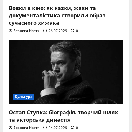
Вовки в кіно: як казки, жахи та
документалістика створили образ
сучасного хижака
Безнога Настя
26.07.2026
0
Культура
Остап Ступка: біографія, творчий шлях
та акторська династія
Безнога Настя
24.07.2026
0