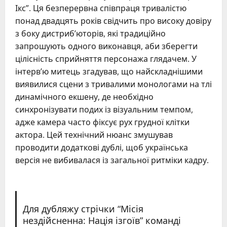
Ікс”. Ця безперервна співпраця тривалістю
понад двадцять років свідчить про високу довіру
з боку дистриб’юторів, які традиційно
запрошують одного виконавця, аби зберегти
цілісність сприйняття персонажа глядачем. У
інтерв’ю митець згадував, що найскладнішими
виявилися сцени з тривалими монологами на тлі
динамічного екшену, де необхідно
синхронізувати подих із візуальним темпом,
адже камера часто фіксує рух грудної клітки
актора. Цей технічний нюанс змушував
проводити додаткові дублі, щоб українська
версія не вибивалася із загальної ритміки кадру.
Для дубляжу стрічки “Місія
нездійсненна: Нація ізгоїв” команді