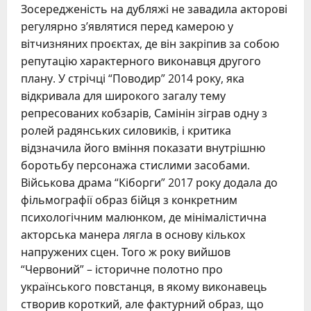
Зосередженість на дубляжі не завадила акторові
регулярно з’являтися перед камерою у
вітчизняних проєктах, де він закріпив за собою
репутацію характерного виконавця другого
плану. У стрічці “Поводир” 2014 року, яка
відкривала для широкого загалу тему
репресованих кобзарів, Самінін зіграв одну з
ролей радянських силовиків, і критика
відзначила його вміння показати внутрішню
боротьбу персонажа стислими засобами.
Військова драма “Кіборги” 2017 року додала до
фільмографії образ бійця з конкретним
психологічним малюнком, де мінімалістична
акторська манера лягла в основу кількох
напружених сцен. Того ж року вийшов
“Червоний” – історичне полотно про
українського повстанця, в якому виконавець
створив короткий, але фактурний образ, що