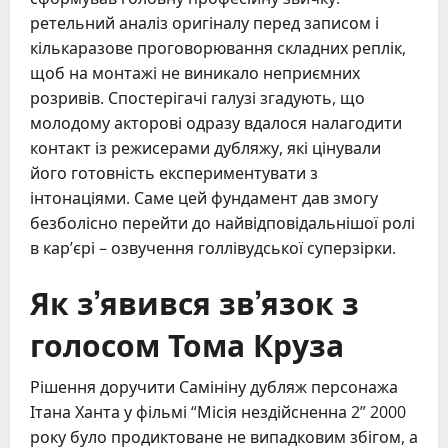
ретельний аналіз оригіналу перед записом і
кількаразове проговорювання складних реплік,
щоб на монтажі не виникало неприємних
розривів. Спостерігачі галузі згадують, що
молодому акторові одразу вдалося налагодити
контакт із режисерами дубляжу, які цінували
його готовність експериментувати з
інтонаціями. Саме цей фундамент дав змогу
безболісно перейти до найвідповідальнішої ролі
в кар’єрі – озвучення голлівудської суперзірки.
Як з’явився зв’язок з
голосом Тома Круза
Рішення доручити Самініну дубляж персонажа
Ітана Ханта у фільмі “Місія нездійсненна 2” 2000
року було продиктоване не випадковим збігом, а