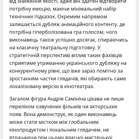
від зниження якості, адже він здатен відтворити
потрібну емоцію, маючи мінімальний набір
технічних підказок. Окремим напрямом
залишається дубляж анімаційного контенту, де
потрібна гіперболізована гра голосом, чого
виконавець також успішно досягає, спираючись
на класичну театральну підготовку. У
стратегічній перспективі вплив таких фахівців
сприятиме утриманню українського дубляжу на
конкурентному рівні, що вже зараз помітно за
зростанням частки глядачів, які обирають саме
локалізовану версію в кінотеатрах.
Загалом фігура Андрія Самініна цікава не лише
переліком озвучених фільмів чи акторських
появ. Вона демонструє, як один виконавець
може стати містком між глобальним
кінопродуктом і локальним глядачем, не
втрачаючи при цьому власної мистецької