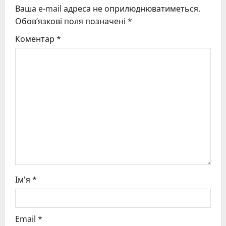
Ваша e-mail адреса не оприлюднюватиметься.
i
Обов’язкові поля позначені
*
g
Коментар
*
a
t
i
o
n
Ім'я
*
Email
*