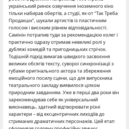
український ринок озвучення іноземного кіно
тільки набирав обертів, а студії, як-от “Так Треба
Продакшн”, шукали артистів із пластичним
голосом і високим рівнем відповідальності.
Самінін потрапив туди за рекомендацією колег і
практично одразу отримав невеликі ролі у
дубляжі комедій та пригодницьких стрічок.
Тодішній підхід вимагав швидкого засвоєння
великих обсягів тексту, суворої синхронізації з
губами оригінального актора та збереження
емоційного посилу сцени, що для випускника
театрального закладу виявилося цілком
природним завданням. Уже в перші два роки він
зарекомендував себе як універсальний
виконавець, здатний відтворювати різні
характери – від ексцентричних лиходіїв до
стриманих драматичних персонажів. Цей етап
сформував головну професійну звичку: