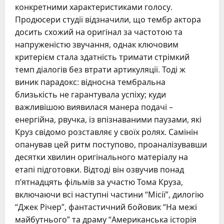
конкретними характеристиками голосу.
Продюсери студії відзначили, що тембр актора
досить схожий на оригінал за частотою та
напруженістю звучання, однак ключовим
критерієм стала здатність тримати стрімкий
темп діалогів без втрати артикуляції. Тоді ж
виник парадокс: відносна тембральна
близькість не гарантувала успіху; куди
важливішою виявилася манера подачі –
енергійна, рвучка, із впізнаваними паузами, які
Круз свідомо розставляє у своїх ролях. Самінін
опанував цей ритм поступово, проаналізувавши
десятки хвилин оригінального матеріалу на
етапі підготовки. Відтоді він озвучив понад
п’ятнадцять фільмів за участю Тома Круза,
включаючи всі наступні частини “Місії”, дилогію
“Джек Річер”, фантастичний бойовик “На межі
майбутнього” та драму “Американська історія