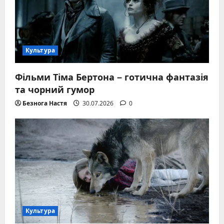
Культура
Фільми Тіма Бертона – готична фантазія
та чорний гумор
Безнога Настя
30.07.2026
0
Культура