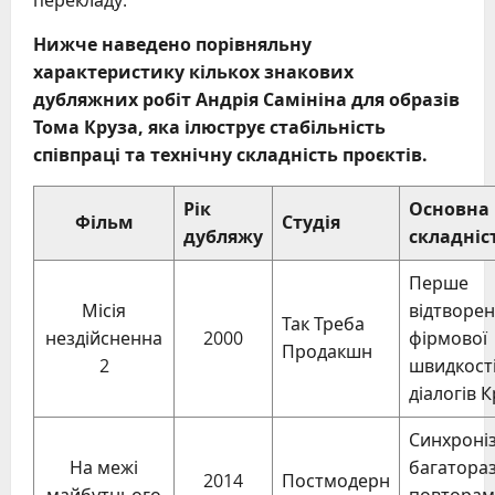
Нижче наведено порівняльну
характеристику кількох знакових
дубляжних робіт Андрія Самініна для образів
Тома Круза, яка ілюструє стабільність
співпраці та технічну складність проєктів.
Рік
Основна
Фільм
Студія
дубляжу
складніс
Перше
Місія
відтворе
Так Треба
нездійсненна
2000
фірмової
Продакшн
2
швидкост
діалогів 
Синхроніз
На межі
багатора
2014
Постмодерн
майбутнього
повтора