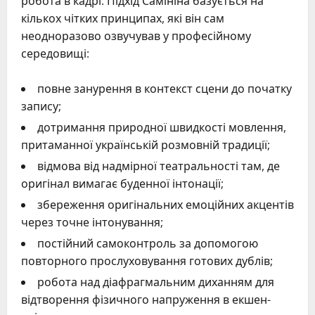
робота в кадрі. Підхід Самініна базується на
кількох чітких принципах, які він сам
неодноразово озвучував у професійному
середовищі:
повне занурення в контекст сцени до початку
запису;
дотримання природної швидкості мовлення,
притаманної українській розмовній традиції;
відмова від надмірної театральності там, де
оригінал вимагає буденної інтонації;
збереження оригінальних емоційних акцентів
через точне інтонування;
постійний самоконтроль за допомогою
повторного прослуховування готових дублів;
робота над діафрагмальним диханням для
відтворення фізичного напруження в екшен-