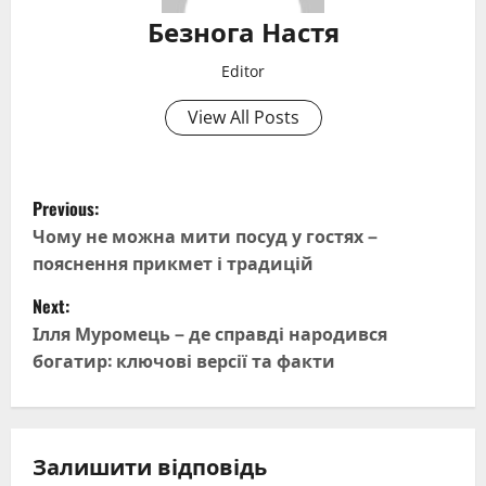
Безнога Настя
Editor
View All Posts
P
Previous:
o
Чому не можна мити посуд у гостях –
пояснення прикмет і традицій
s
Next:
t
Ілля Муромець – де справді народився
богатир: ключові версії та факти
n
a
v
Залишити відповідь