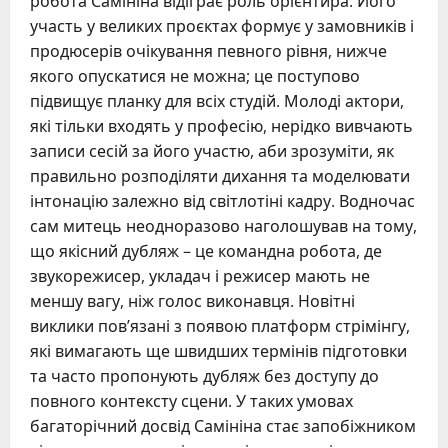
робота Самініна відіграє роль орієнтира. Його
участь у великих проєктах формує у замовників і
продюсерів очікування певного рівня, нижче
якого опускатися не можна; це поступово
підвищує планку для всіх студій. Молоді актори,
які тільки входять у професію, нерідко вивчають
записи сесій за його участю, аби зрозуміти, як
правильно розподіляти дихання та моделювати
інтонацію залежно від світлотіні кадру. Водночас
сам митець неодноразово наголошував на тому,
що якісний дубляж – це командна робота, де
звукорежисер, укладач і режисер мають не
меншу вагу, ніж голос виконавця. Новітні
виклики пов’язані з появою платформ стрімінгу,
які вимагають ще швидших термінів підготовки
та часто пропонують дубляж без доступу до
повного контексту сцени. У таких умовах
багаторічний досвід Самініна стає запобіжником