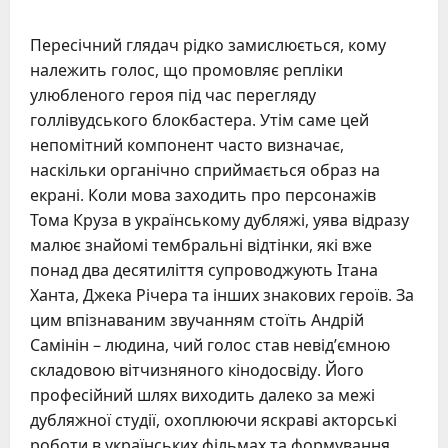
Пересічний глядач рідко замислюється, кому
належить голос, що промовляє репліки
улюбленого героя під час перегляду
голлівудського блокбастера. Утім саме цей
непомітний компонент часто визначає,
наскільки органічно сприймається образ на
екрані. Коли мова заходить про персонажів
Тома Круза в українському дубляжі, уява відразу
малює знайомі тембральні відтінки, які вже
понад два десятиліття супроводжують Ітана
Ханта, Джека Річера та інших знакових героїв. За
цим впізнаваним звучанням стоїть Андрій
Самінін – людина, чий голос став невід’ємною
складовою вітчизняного кінодосвіду. Його
професійний шлях виходить далеко за межі
дубляжної студії, охоплюючи яскраві акторські
роботи в українських фільмах та формування