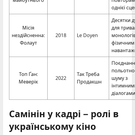
однієї сц
Десятки д
Місія
для трива
нездійсненна:
2018
Le Doyen
монологів
Фолаут
фізичним
навантаж
Поєднанн
польотно
Топ Ґан:
Так Треба
2022
шуму з
Меверік
Продакшн
інтимним
діалогам
Самінін у кадрі – ролі в
українському кіно