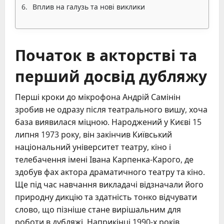
Вплив на галузь та нові виклики
Початок в акторстві та
перший досвід дубляжу
Перші кроки до мікрофона Андрій Самінін
зробив не одразу після театрального вишу, хоча
база виявилася міцною. Народжений у Києві 15
липня 1973 року, він закінчив Київський
національний університет театру, кіно і
телебачення імені Івана Карпенка-Карого, де
здобув фах актора драматичного театру та кіно.
Ще під час навчання викладачі відзначали його
природну дикцію та здатність тонко відчувати
слово, що пізніше стане вирішальним для
роботи в дубляжі. Наприкінці 1990-х років