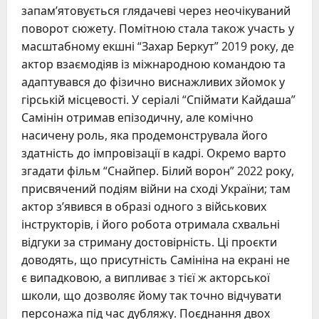
запам’ятовується глядачеві через неочікуваний
поворот сюжету. Помітною стала також участь у
масштабному екшні “Захар Беркут” 2019 року, де
актор взаємодіяв із міжнародною командою та
адаптувався до фізично виснажливих зйомок у
гірській місцевості. У серіалі “Спіймати Кайдаша”
Самінін отримав епізодичну, але комічно
насичену роль, яка продемонструвала його
здатність до імпровізації в кадрі. Окремо варто
згадати фільм “Снайпер. Білий ворон” 2022 року,
присвячений подіям війни на сході України; там
актор з’явився в образі одного з військових
інструкторів, і його робота отримала схвальні
відгуки за стриману достовірність. Ці проєкти
доводять, що присутність Самініна на екрані не
є випадковою, а випливає з тієї ж акторської
школи, що дозволяє йому так точно відчувати
персонажа під час дубляжу. Поєднання двох