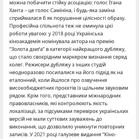
можна побачити стійку асоціацію: голос Ітана
Ханта – це голос Самініна, і будь-яка заміна
сприймалася б як порушення цілісності образу.
Професійна спільнота теж не оминула цієї
роботи увагою: у 2018 році Українська
кіноакадемія номінувала актора на премію
“Золота дзиґа” в категорії найкращого дубляжу,
що стало своєрідним маркером визнання серед
колег. Режисери дубляжу з інших студій
неодноразово посилалися на його підхід як на
еталонний, коли йшлося про озвучення
високобюджетних проєктів із щільним звуковим
рядом. Крім того, представники міжнародних
правовласників, які контролюють якість
локалізації, за підсумками перевірок українських
версій не мали суттєвих зауважень до
виконання, що дозволило уникнути повторних
записів. У 2021 році галузеве видання “Кіно-