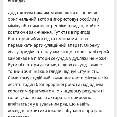
епізодах
Додатковим викликом лишаються сцени, де
оригінальний актор використовує особливу
міміку або вимовляє репліки швидко, майже
ковтаючи закінчення. Тут стає в пригоді
багаторічний досвід та вміння миттєво
перемикати артикуляційний апарат. Окрему
увагу приділяють паузам: якщо в оригіналі герой
замовкає на півтори секунди, у дубляжі не може
бути ні півтори десятих, ні двох секунд – лише
точний збіг, інакше глядач відчує штучність.
Саме тому студійний годинник часто фіксує вісім-
десять годин безперервної роботи над одним
коротким фрагментом. У кінцевому результаті
голос українського актора так природно
вплітається у візуальний ряд, що навіть
досвідчені критики інколи забувають про факт
перекладу.